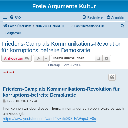
Freie Argumente Kultur
FAQ
Registrieren
Anmelden
S
Foren-Übersicht
NUN ZU KONKRETEN AKTIONEN U PROJEKTEN, ALS WICHTIGSTES AUSSER-PARLAMENTARISCHE KOMMUNEN WIE DAS DeFüCa
Das "Demokratie-Fürsorge-Camp (DeFüCa)" als Gesamt-Projekt
u
Allgemein
c
Friedens-Camp als Kommunikations-Revolution
h
für korruptions-befreite Demokratie
e
Suche
Erweiterte
Antworten
1 Beitrag • Seite
1
von
1
oeff oeff
Friedens-Camp als Kommunikations-Revolution für
korruptions-befreite Demokratie
B
Fr 25. Okt 2024, 17:46
e
i
Hier können wir über dieses Thema miteinander schreiben, wozu es auch
t
ein Video gibt:
r
a
https://www.youtube.com/watch?v=dp0K8RVWrqs&t=8s
g