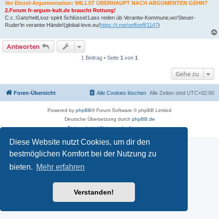
Vor Einzel-Argumentation: WILLST ÜBERHAUPT NACH ARGUMENTEN GEHN?
2.Forum fr-argum-kult.de braucht Rettung!
C.c.:Ganzheitl,soz-spirit Schlüssel:Lass reden üb Verantw-Kommune,wo'Steuer-
Ruder'in verantw Hände!(global-love.eu/
https://t.me/oeffoeff/1147
)
Antworten
1 Beitrag • Seite
1
von
1
Gehe zu
Foren-Übersicht
Alle Cookies löschen
Alle Zeiten sind
UTC+02:00
Powered by
phpBB
® Forum Software © phpBB Limited
Deutsche Übersetzung durch
phpBB.de
Datenschutz
|
Nutzungsbedingungen
Diese Website nutzt Cookies, um dir den
bestmöglichen Komfort bei der Nutzung zu
bieten.
Mehr erfahren
Verstanden!