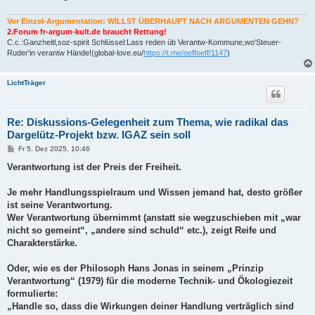
Vor Einzel-Argumentation: WILLST ÜBERHAUPT NACH ARGUMENTEN GEHN?
2.Forum fr-argum-kult.de braucht Rettung!
C.c.:Ganzheitl,soz-spirit Schlüssel:Lass reden üb Verantw-Kommune,wo'Steuer-
Ruder'in verantw Hände!(global-love.eu/
https://t.me/oeffoeff/1147
)
LichtTräger
Re: Diskussions-Gelegenheit zum Thema, wie radikal das
Dargelütz-Projekt bzw. IGAZ sein soll
B
Fr 5. Dez 2025, 10:46
e
i
Verantwortung ist der Preis der Freiheit.
t
r
a
Je mehr Handlungsspielraum und Wissen jemand hat, desto größer
g
ist seine Verantwortung.
Wer Verantwortung übernimmt (anstatt sie wegzuschieben mit „war
nicht so gemeint“, „andere sind schuld“ etc.), zeigt Reife und
Charakterstärke.
Oder, wie es der Philosoph Hans Jonas in seinem „Prinzip
Verantwortung“ (1979) für die moderne Technik- und Ökologiezeit
formulierte:
„Handle so, dass die Wirkungen deiner Handlung verträglich sind