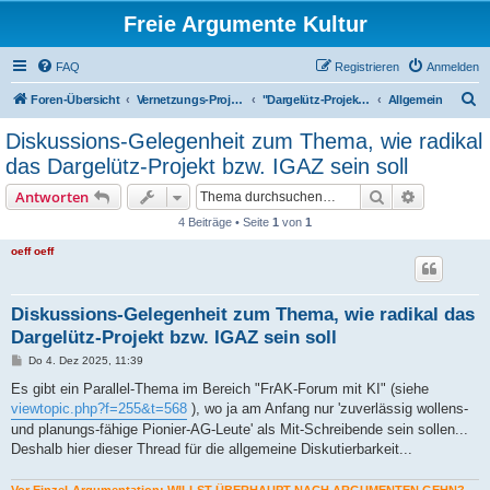
Freie Argumente Kultur
FAQ
Registrieren
Anmelden
S
Foren-Übersicht
Vernetzungs-Projekte in Berlin und Umfeld
"Dargelütz-Projekt von SB" und "IGAZ"
Allgemein
u
Diskussions-Gelegenheit zum Thema, wie radikal
c
das Dargelütz-Projekt bzw. IGAZ sein soll
h
Suche
Erweiterte
Antworten
e
4 Beiträge • Seite
1
von
1
oeff oeff
Diskussions-Gelegenheit zum Thema, wie radikal das
Dargelütz-Projekt bzw. IGAZ sein soll
B
Do 4. Dez 2025, 11:39
e
i
Es gibt ein Parallel-Thema im Bereich "FrAK-Forum mit KI" (siehe
t
viewtopic.php?f=255&t=568
), wo ja am Anfang nur 'zuverlässig wollens-
r
a
und planungs-fähige Pionier-AG-Leute' als Mit-Schreibende sein sollen...
g
Deshalb hier dieser Thread für die allgemeine Diskutierbarkeit...
Vor Einzel-Argumentation: WILLST ÜBERHAUPT NACH ARGUMENTEN GEHN?