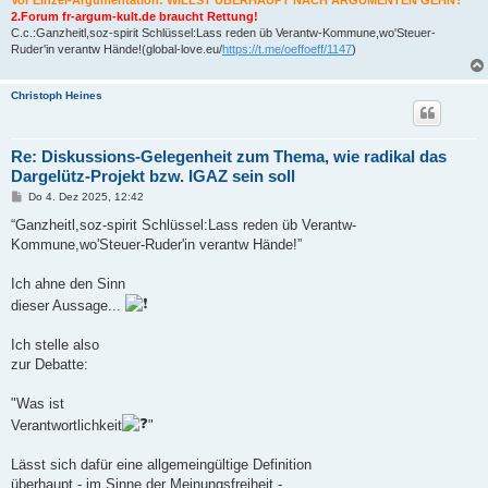
2.Forum fr-argum-kult.de braucht Rettung!
C.c.:Ganzheitl,soz-spirit Schlüssel:Lass reden üb Verantw-Kommune,wo'Steuer-
Ruder'in verantw Hände!(global-love.eu/
https://t.me/oeffoeff/1147
)
Christoph Heines
Re: Diskussions-Gelegenheit zum Thema, wie radikal das
Dargelütz-Projekt bzw. IGAZ sein soll
B
Do 4. Dez 2025, 12:42
e
i
“Ganzheitl,soz-spirit Schlüssel:Lass reden üb Verantw-
t
Kommune,wo'Steuer-Ruder'in verantw Hände!”
r
a
g
Ich ahne den Sinn
dieser Aussage...
Ich stelle also
zur Debatte:
"Was ist
Verantwortlichkeit
"
Lässt sich dafür eine allgemeingültige Definition
überhaupt - im Sinne der Meinungsfreiheit -