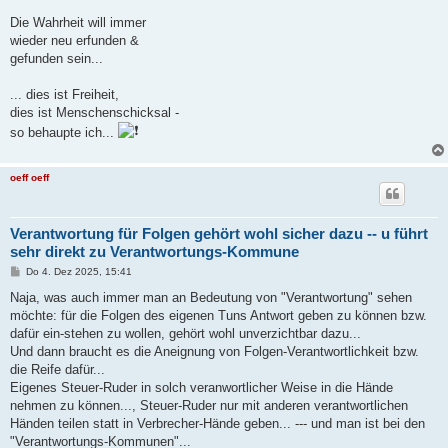
Die Wahrheit will immer
wieder neu erfunden &
gefunden sein...
... dies ist Freiheit,
dies ist Menschenschicksal -
so behaupte ich...
oeff oeff
Verantwortung für Folgen gehört wohl sicher dazu -- u führt
sehr direkt zu Verantwortungs-Kommune
B
Do 4. Dez 2025, 15:41
e
i
Naja, was auch immer man an Bedeutung von "Verantwortung" sehen
t
möchte: für die Folgen des eigenen Tuns Antwort geben zu können bzw.
r
a
dafür ein-stehen zu wollen, gehört wohl unverzichtbar dazu...
g
Und dann braucht es die Aneignung von Folgen-Verantwortlichkeit bzw.
die Reife dafür...
Eigenes Steuer-Ruder in solch veranwortlicher Weise in die Hände
nehmen zu können..., Steuer-Ruder nur mit anderen verantwortlichen
Händen teilen statt in Verbrecher-Hände geben... --- und man ist bei den
"Verantwortungs-Kommunen"...