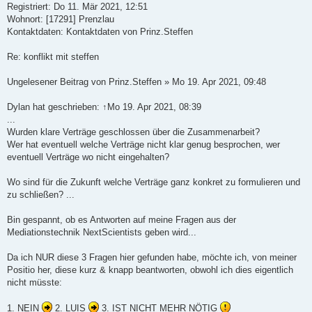
a
Registriert: Do 11. Mär 2021, 12:51
g
Wohnort: [17291] Prenzlau
Kontaktdaten: Kontaktdaten von Prinz.Steffen
Re: konflikt mit steffen
Ungelesener Beitrag von Prinz.Steffen » Mo 19. Apr 2021, 09:48
Dylan hat geschrieben: ↑Mo 19. Apr 2021, 08:39
...
Wurden klare Verträge geschlossen über die Zusammenarbeit?
Wer hat eventuell welche Verträge nicht klar genug besprochen, wer
eventuell Verträge wo nicht eingehalten?
Wo sind für die Zukunft welche Verträge ganz konkret zu formulieren und
zu schließen? ...
Bin gespannt, ob es Antworten auf meine Fragen aus der
Mediationstechnik NextScientists geben wird...
Da ich NUR diese 3 Fragen hier gefunden habe, möchte ich, von meiner
Positio her, diese kurz & knapp beantworten, obwohl ich dies eigentlich
nicht müsste:
1. NEIN
2. LUIS
3. IST NICHT MEHR NÖTIG