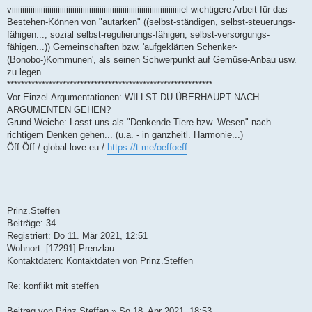
viiiiiiiiiiiiiiiiiiiiiiiiiiiiiiiiiiiiiiiiiiiiiiiiiiiiiiiiiiiiiiiiiiiiiiiiiiiiiiiiiel wichtigere Arbeit für das
Bestehen-Können von "autarken" ((selbst-ständigen, selbst-steuerungs-
fähigen..., sozial selbst-regulierungs-fähigen, selbst-versorgungs-
fähigen...)) Gemeinschaften bzw. 'aufgeklärten Schenker-
(Bonobo-)Kommunen', als seinen Schwerpunkt auf Gemüse-Anbau usw.
zu legen...
***********************************************************
Vor Einzel-Argumentationen: WILLST DU ÜBERHAUPT NACH
ARGUMENTEN GEHEN?
Grund-Weiche: Lasst uns als "Denkende Tiere bzw. Wesen" nach
richtigem Denken gehen... (u.a. - in ganzheitl. Harmonie...)
Öff Öff / global-love.eu /
https://t.me/oeffoeff
Prinz.Steffen
Beiträge: 34
Registriert: Do 11. Mär 2021, 12:51
Wohnort: [17291] Prenzlau
Kontaktdaten: Kontaktdaten von Prinz.Steffen
Re: konflikt mit steffen
Beitrag von Prinz.Steffen » So 18. Apr 2021, 18:53