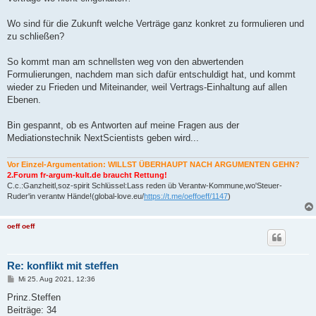
Wo sind für die Zukunft welche Verträge ganz konkret zu formulieren und
zu schließen?
So kommt man am schnellsten weg von den abwertenden
Formulierungen, nachdem man sich dafür entschuldigt hat, und kommt
wieder zu Frieden und Miteinander, weil Vertrags-Einhaltung auf allen
Ebenen.
Bin gespannt, ob es Antworten auf meine Fragen aus der
Mediationstechnik NextScientists geben wird...
Vor Einzel-Argumentation: WILLST ÜBERHAUPT NACH ARGUMENTEN GEHN?
2.Forum fr-argum-kult.de braucht Rettung!
C.c.:Ganzheitl,soz-spirit Schlüssel:Lass reden üb Verantw-Kommune,wo'Steuer-
Ruder'in verantw Hände!(global-love.eu/
https://t.me/oeffoeff/1147
)
oeff oeff
Re: konflikt mit steffen
B
Mi 25. Aug 2021, 12:36
e
i
Prinz.Steffen
t
Beiträge: 34
r