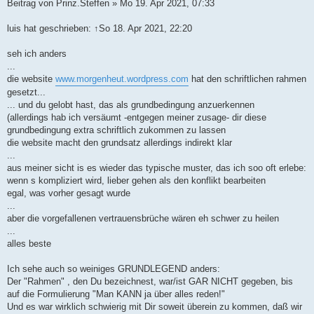
Beitrag von Prinz.Steffen » Mo 19. Apr 2021, 07:33
luis hat geschrieben: ↑So 18. Apr 2021, 22:20
seh ich anders
...
die website
www.morgenheut.wordpress.com
hat den schriftlichen rahmen
gesetzt...
... und du gelobt hast, das als grundbedingung anzuerkennen
(allerdings hab ich versäumt -entgegen meiner zusage- dir diese
grundbedingung extra schriftlich zukommen zu lassen
die website macht den grundsatz allerdings indirekt klar
...
aus meiner sicht is es wieder das typische muster, das ich soo oft erlebe:
wenn s kompliziert wird, lieber gehen als den konflikt bearbeiten
egal, was vorher gesagt wurde
...
aber die vorgefallenen vertrauensbrüche wären eh schwer zu heilen
...
alles beste
Ich sehe auch so weiniges GRUNDLEGEND anders:
Der "Rahmen" , den Du bezeichnest, war/ist GAR NICHT gegeben, bis
auf die Formulierung "Man KANN ja über alles reden!"
Und es war wirklich schwierig mit Dir soweit überein zu kommen, daß wir