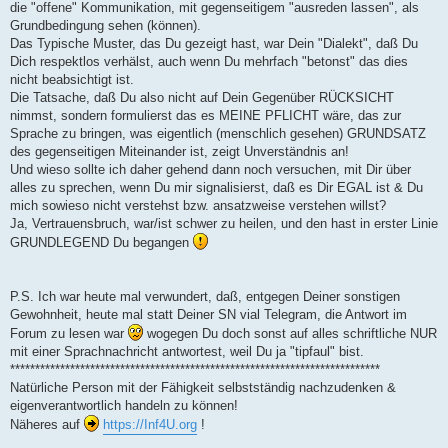
die "offene" Kommunikation, mit gegenseitigem "ausreden lassen", als
Grundbedingung sehen (können).
Das Typische Muster, das Du gezeigt hast, war Dein "Dialekt", daß Du
Dich respektlos verhälst, auch wenn Du mehrfach "betonst" das dies
nicht beabsichtigt ist.
Die Tatsache, daß Du also nicht auf Dein Gegenüber RÜCKSICHT
nimmst, sondern formulierst das es MEINE PFLICHT wäre, das zur
Sprache zu bringen, was eigentlich (menschlich gesehen) GRUNDSATZ
des gegenseitigen Miteinander ist, zeigt Unverständnis an!
Und wieso sollte ich daher gehend dann noch versuchen, mit Dir über
alles zu sprechen, wenn Du mir signalisierst, daß es Dir EGAL ist & Du
mich sowieso nicht verstehst bzw. ansatzweise verstehen willst?
Ja, Vertrauensbruch, war/ist schwer zu heilen, und den hast in erster Linie
GRUNDLEGEND Du begangen
P.S. Ich war heute mal verwundert, daß, entgegen Deiner sonstigen
Gewohnheit, heute mal statt Deiner SN vial Telegram, die Antwort im
Forum zu lesen war
wogegen Du doch sonst auf alles schriftliche NUR
mit einer Sprachnachricht antwortest, weil Du ja "tipfaul" bist.
**************************************************************************
Natürliche Person mit der Fähigkeit selbstständig nachzudenken &
eigenverantwortlich handeln zu können!
Näheres auf
https://Inf4U.org
!