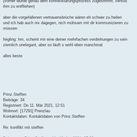
(vorher wurde genau dem konfliktklärungsprozess zugestimmt, versus
ihm zu entfliehen)
aber die vorgefallenen vertrauensbrüche wären eh schwer zu heilen
und ich hab auch nix dagegen, nich mühsam mit dir kommunizieren zu
müssen
feigling: hm, scheint mir eine deiner mehrfachen verdrehungen zu sein
ziemlich unelegant, aber so läuft s wohl eben manchmal
alles beste
Prinz.Steffen
Beiträge: 34
Registriert: Do 11. Mär 2021, 12:51
Wohnort: [17291] Prenzlau
Kontaktdaten: Kontaktdaten von Prinz.Steffen
Re: konflikt mit steffen