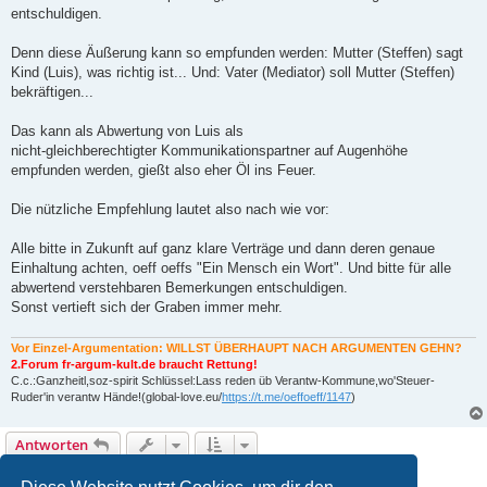
entschuldigen.
Denn diese Äußerung kann so empfunden werden: Mutter (Steffen) sagt
Kind (Luis), was richtig ist... Und: Vater (Mediator) soll Mutter (Steffen)
bekräftigen...
Das kann als Abwertung von Luis als
nicht-gleichberechtigter Kommunikationspartner auf Augenhöhe
empfunden werden, gießt also eher Öl ins Feuer.
Die nützliche Empfehlung lautet also nach wie vor:
Alle bitte in Zukunft auf ganz klare Verträge und dann deren genaue
Einhaltung achten, oeff oeffs "Ein Mensch ein Wort". Und bitte für alle
abwertend verstehbaren Bemerkungen entschuldigen.
Sonst vertieft sich der Graben immer mehr.
Vor Einzel-Argumentation: WILLST ÜBERHAUPT NACH ARGUMENTEN GEHN?
2.Forum fr-argum-kult.de braucht Rettung!
C.c.:Ganzheitl,soz-spirit Schlüssel:Lass reden üb Verantw-Kommune,wo'Steuer-
Ruder'in verantw Hände!(global-love.eu/
https://t.me/oeffoeff/1147
)
Antworten
2 Beiträge • Seite
1
von
1