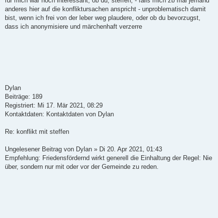
für mich wär noch interessant, ob du, steffen, - falls mich zb mal jemand
anderes hier auf die konfliktursachen anspricht - unproblematisch damit
bist, wenn ich frei von der leber weg plaudere, oder ob du bevorzugst,
dass ich anonymisiere und märchenhaft verzerre
Dylan
Beiträge: 189
Registriert: Mi 17. Mär 2021, 08:29
Kontaktdaten: Kontaktdaten von Dylan
Re: konflikt mit steffen
Ungelesener Beitrag von Dylan » Di 20. Apr 2021, 01:43
Empfehlung: Friedensfördernd wirkt generell die Einhaltung der Regel: Nie
über, sondern nur mit oder vor der Gemeinde zu reden.