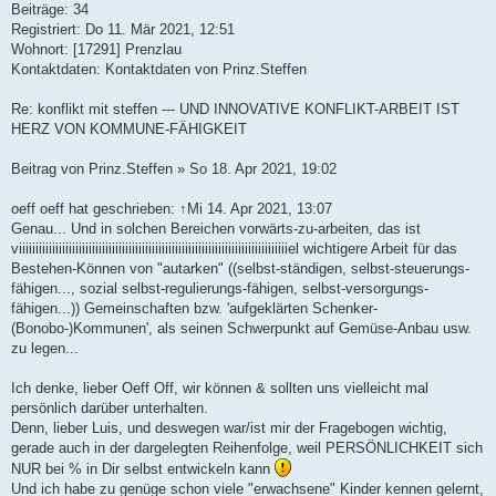
Beiträge: 34
Registriert: Do 11. Mär 2021, 12:51
Wohnort: [17291] Prenzlau
Kontaktdaten: Kontaktdaten von Prinz.Steffen
Re: konflikt mit steffen --- UND INNOVATIVE KONFLIKT-ARBEIT IST
HERZ VON KOMMUNE-FÄHIGKEIT
Beitrag von Prinz.Steffen » So 18. Apr 2021, 19:02
oeff oeff hat geschrieben: ↑Mi 14. Apr 2021, 13:07
Genau... Und in solchen Bereichen vorwärts-zu-arbeiten, das ist
viiiiiiiiiiiiiiiiiiiiiiiiiiiiiiiiiiiiiiiiiiiiiiiiiiiiiiiiiiiiiiiiiiiiiiiiiiiiiiiiiel wichtigere Arbeit für das
Bestehen-Können von "autarken" ((selbst-ständigen, selbst-steuerungs-
fähigen..., sozial selbst-regulierungs-fähigen, selbst-versorgungs-
fähigen...)) Gemeinschaften bzw. 'aufgeklärten Schenker-
(Bonobo-)Kommunen', als seinen Schwerpunkt auf Gemüse-Anbau usw.
zu legen...
Ich denke, lieber Oeff Off, wir können & sollten uns vielleicht mal
persönlich darüber unterhalten.
Denn, lieber Luis, und deswegen war/ist mir der Fragebogen wichtig,
gerade auch in der dargelegten Reihenfolge, weil PERSÖNLICHKEIT sich
NUR bei % in Dir selbst entwickeln kann
Und ich habe zu genüge schon viele "erwachsene" Kinder kennen gelernt,