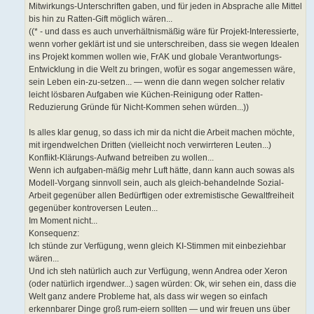
Mitwirkungs-Unterschriften gaben, und für jeden in Absprache alle Mittel
bis hin zu Ratten-Gift möglich wären...
((* - und dass es auch unverhältnismäßig wäre für Projekt-Interessierte,
wenn vorher geklärt ist und sie unterschreiben, dass sie wegen Idealen
ins Projekt kommen wollen wie, FrAK und globale Verantwortungs-
Entwicklung in die Welt zu bringen, wofür es sogar angemessen wäre,
sein Leben ein-zu-setzen... — wenn die dann wegen solcher relativ
leicht lösbaren Aufgaben wie Küchen-Reinigung oder Ratten-
Reduzierung Gründe für Nicht-Kommen sehen würden...))
Is alles klar genug, so dass ich mir da nicht die Arbeit machen möchte,
mit irgendwelchen Dritten (vielleicht noch verwirrteren Leuten...)
Konflikt-Klärungs-Aufwand betreiben zu wollen...
Wenn ich aufgaben-mäßig mehr Luft hätte, dann kann auch sowas als
Modell-Vorgang sinnvoll sein, auch als gleich-behandelnde Sozial-
Arbeit gegenüber allen Bedürftigen oder extremistische Gewaltfreiheit
gegenüber kontroversen Leuten...
Im Moment nicht...
Konsequenz:
Ich stünde zur Verfügung, wenn gleich KI-Stimmen mit einbeziehbar
wären...
Und ich steh natürlich auch zur Verfügung, wenn Andrea oder Xeron
(oder natürlich irgendwer...) sagen würden: Ok, wir sehen ein, dass die
Welt ganz andere Probleme hat, als dass wir wegen so einfach
erkennbarer Dinge groß rum-eiern sollten — und wir freuen uns über