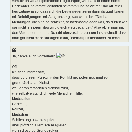
versuchen wir ausgleichende Regelungen, wie dass er einen höheren
Redeanteil bekommt, Zeitanteil bekommt und so weiter. Und oft ist es
heutzutage ja so, dass sich die Leute gegenseitig dann disqualifizieren,
mit Beleidigungen, mit Ausgrenzung, was weiss ich. "Der hat
Meinungen, die sind so schlecht, so nazimässig oder was, da dürfen wir
gar nicht hinhören, das wird gleich weg gecancelt." Also oft ist man mit
den Verurteilungen und Schubladenzuschreibungen ja so schnell, dass
man gar nicht mehr anfangen kann, überhaupt miteinander zu reden.
Ja, danke euch Vorrednern
Öffi,
ich finde interessant,
dass du diesen Punkt mit den Konfliktmethoden nochmal so
grundsätzlich aufziehst,
weil daran tatsächlich sichtbar wird,
wie selbstverständlich viele Menschen Hilfe,
Moderation,
Gerichte,
Polizei,
Mediation,
Schlichtung usw. akzeptieren —
aber plötzlich allergisch reagieren,
wenn dieselbe Grundstruktur