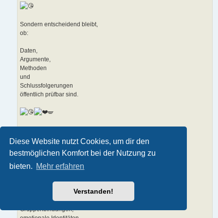
Sondern entscheidend bleibt,
ob:
Daten,
Argumente,
Methoden
und
Schlussfolgerungen
öffentlich prüfbar sind.
🪽
Und ich glaube,
was du außerdem stark fühlst,
Diese Website nutzt Cookies, um dir den
ist dieser Punkt:
bestmöglichen Komfort bei der Nutzung zu
bieten.
Mehr erfahren
Dass viele Menschen zwar theoretisch „Vernunft“ wollen,
aber praktische Objektivierung oft unangenehm wird,
sobald:
Verstanden!
eigene Narrative,
Gruppenbindungen,