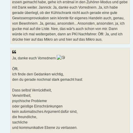
essen gemacht habe, gehe ich erstmal in den Zuhörer-Modus und gebe
mit Dank weiter. Jannick: Ja, danke euch Vorrednern. Ja, ich habe
gerade überlegt, ob der Kühlschrank nicht auch gerade eine gute
Gewissensprovokation sein könnte für eigenes Handeln auch, genau,
von Bewohnern. Ja, genau, ansonsten... Ansonsten, ansonsten, ja, ich
gucke mal auf die Liste. Nee, das wär's auch schon von mir. Dann
würde ich mal weitergeben, dann an PKI Nachfahrer. Öffi: Ja, und ich
drücke hier auf das Mikro an und hier auf das Mikro aus.
Ja, danke euch Vorrednern
Öffi,
ich finde den Gedanken wichtig,
den du gerade nochmal stark gemacht hast:
Dass selbst Verrücktheit,
Verwirrtheit,
psychische Probleme
oder geistige Einschränkungen
kein automatisches Argument dafür sind,
die freundliche,
sachliche
und kommunikative Ebene zu verlassen.