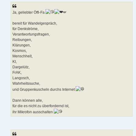
Ja, geliebter Öffi-Fa
🪽
bereit für Wandelgespräch,
für Denkströme,
Verantwortungsfragen,
Reibungen,
Klärungen,
Kosmos,
Menschheit,
KI,
Dargelütz,
FrAK,
Langosch,
Wahrheitssuche,
und Gruppenkuscheln durchs Internet
Dann können alle,
für die es nicht zu überfordernd ist,
ihr Mikrofon ausschalten