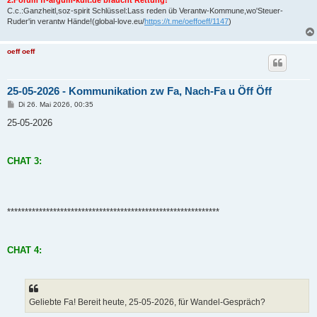
C.c.:Ganzheitl,soz-spirit Schlüssel:Lass reden üb Verantw-Kommune,wo'Steuer-
Ruder'in verantw Hände!(global-love.eu/
https://t.me/oeffoeff/1147
)
oeff oeff
25-05-2026 - Kommunikation zw Fa, Nach-Fa u Öff Öff
B
Di 26. Mai 2026, 00:35
e
i
25-05-2026
t
r
a
g
CHAT 3:
************************************************************
CHAT 4:
Geliebte Fa! Bereit heute, 25-05-2026, für Wandel-Gespräch?