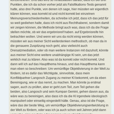
konzentrieren. Und das wird so hinauslaufen darauf, dass ich bei drei
Punkten, die ich da schon vorher jetzt als Falsifikations-Tests genannt
hatte, also drei Punkte, von denen ich sage, hier müssten wir eigentlich
klären können, was korrekt ist und nicht korrekt bei einzelnen
Meinungsverschiedenheiten, da schreibe ich jetzt, dass ich das jetzt für
so weit gediehen halte, dass ich nicht aus Rechthaberei, sondern damit
wir zeigen können, die Methode bringt auch was, dass ich da die Frage
stellen möchte, ob wir das ergebnisreif haben. auf Ergebnisreife hin
betrachten wollen. Und wenn wir uns da nicht einig werden können,
müssten wir aus meiner Sicht weiterdenken methodisch, ob man da in
die genauere Zuspitzung noch geht, also vielleicht auch
Dreisatzmediation, oder ob man weitere Instanzen mit dazuholt, könnte
aus meiner Sicht eine weitere unabhängige KI sein, um das jetzt
wirklich mal zu klären. Also was ist da korrekt oder nicht korrekt. Und
dann will ich auf das Hauptthema hinaus, und das Hauptthema kann
man eben so beschreiben: Um vernünftige Objektivierung in der Welt zu
fördern, ist es dafür das Wichtigste, sinnvollste, dass mein
Konfliktpartner Langosch Zugang zu meiner KI bekommt, um da eben
Bereinigung, wie er das nennt, zu machen. Man könnte ja erstmal
sagen, auch zu prüfen, aber er geht zum Teil, zum Teil gehen die
beiden, also Langosch und sein Kumpan Gemini, gehen davon aus, da
wäre was zu bereinigen, also dass ich da die KI irgendwie ideologisch
manipuliert oder einseitig eingestellt hätte. Genau, also ist die Frage,
wäre das der beste Weg, um vernünftige Objektivierungsentwicklung in
der Welt zu fördern, oder was ich ja auch schon seit Jahren jetzt dann