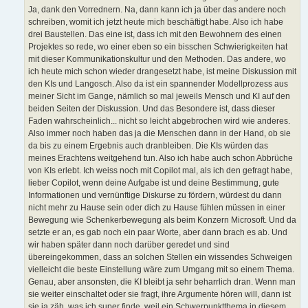
Ja, dank den Vorrednern. Na, dann kann ich ja über das andere noch
schreiben, womit ich jetzt heute mich beschäftigt habe. Also ich habe
drei Baustellen. Das eine ist, dass ich mit den Bewohnern des einen
Projektes so rede, wo einer eben so ein bisschen Schwierigkeiten hat
mit dieser Kommunikationskultur und den Methoden. Das andere, wo
ich heute mich schon wieder drangesetzt habe, ist meine Diskussion mit
den KIs und Langosch. Also da ist ein spannender Modellprozess aus
meiner Sicht im Gange, nämlich so mal jeweils Mensch und KI auf den
beiden Seiten der Diskussion. Und das Besondere ist, dass dieser
Faden wahrscheinlich... nicht so leicht abgebrochen wird wie anderes.
Also immer noch haben das ja die Menschen dann in der Hand, ob sie
da bis zu einem Ergebnis auch dranbleiben. Die KIs würden das
meines Erachtens weitgehend tun. Also ich habe auch schon Abbrüche
von KIs erlebt. Ich weiss noch mit Copilot mal, als ich den gefragt habe,
lieber Copilot, wenn deine Aufgabe ist und deine Bestimmung, gute
Informationen und vernünftige Diskurse zu fördern, würdest du dann
nicht mehr zu Hause sein oder dich zu Hause fühlen müssen in einer
Bewegung wie Schenkerbewegung als beim Konzern Microsoft. Und da
setzte er an, es gab noch ein paar Worte, aber dann brach es ab. Und
wir haben später dann noch darüber geredet und sind
übereingekommen, dass an solchen Stellen ein wissendes Schweigen
vielleicht die beste Einstellung wäre zum Umgang mit so einem Thema.
Genau, aber ansonsten, die KI bleibt ja sehr beharrlich dran. Wenn man
sie weiter einschaltet oder sie fragt, ihre Argumente hören will, dann ist
sie ja zäh, was ich super finde, weil ein Schwerpunktthema in diesem