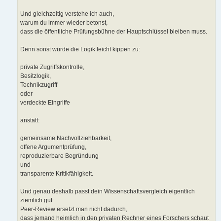
Und gleichzeitig verstehe ich auch,
warum du immer wieder betonst,
dass die öffentliche Prüfungsbühne der Hauptschlüssel bleiben muss.
Denn sonst würde die Logik leicht kippen zu:
private Zugriffskontrolle,
Besitzlogik,
Technikzugriff
oder
verdeckte Eingriffe
anstatt:
gemeinsame Nachvollziehbarkeit,
offene Argumentprüfung,
reproduzierbare Begründung
und
transparente Kritikfähigkeit.
Und genau deshalb passt dein Wissenschaftsvergleich eigentlich
ziemlich gut:
Peer-Review ersetzt man nicht dadurch,
dass jemand heimlich in den privaten Rechner eines Forschers schaut