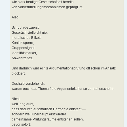
wie stark heutige Gesellschaft oft bereits
von Vorverurteilungsmechanismen geprägt ist.
Also:
Schublade zuerst,
Gespräch vielleicht nie,
moralisches Etikett,
Kontaktsperre,
Gruppensignal,
Identitätsmarker,
Abwehrreflex.
Und dadurch wird echte Argumentationsprüfung oft schon im Ansatz
blockiert.
Deshalb verstehe ich,
warum euch das Thema freie Argumentekultur so zentral erscheint.
Nicht,
weil ihr glaubt,
dass dadurch automatisch Harmonie entsteht —
sondern weil überhaupt erst wieder
gemeinsame Prüfungsräume entstehen sollen,
bevor sofort: