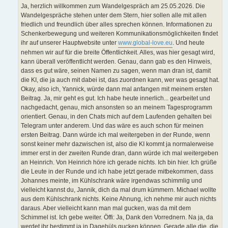
Ja, herzlich willkommen zum Wandelgespräch am 25.05.2026. Die
Wandelgespräche stehen unter dem Stern, hier sollen alle mit allen
friedlich und freundlich über alles sprechen können. Informationen zu
Schenkerbewegung und weiteren Kommunikationsmöglichkeiten findet
ihr auf unserer Hauptwebsite unter
www.global-love.eu
. Und heute
nehmen wir auf für die breite Öffentlichkeit. Alles, was hier gesagt wird,
kann überall veröffentlicht werden. Genau, dann gab es den Hinweis,
dass es gut wäre, seinen Namen zu sagen, wenn man dran ist, damit
die KI, die ja auch mit dabei ist, das zuordnen kann, wer was gesagt hat.
Okay, also ich, Yannick, würde dann mal anfangen mit meinem ersten
Beitrag. Ja, mir geht es gut. Ich habe heute innerlich... gearbeitet und
nachgedacht, genau, mich ansonsten so an meinem Tagesprogramm
orientiert. Genau, in den Chats mich auf dem Laufenden gehalten bei
Telegram unter anderem. Und das wäre es auch schon für meinen
ersten Beitrag. Dann würde ich mal weitergeben in der Runde, wenn
sonst keiner mehr dazwischen ist, also die KI kommt ja normalerweise
immer erst in der zweiten Runde dran, dann würde ich mal weitergeben
an Heinrich. Von Heinrich höre ich gerade nichts. Ich bin hier. Ich grüße
die Leute in der Runde und ich habe jetzt gerade mitbekommen, dass
Johannes meinte, im Kühlschrank wäre irgendwas schimmlig und
vielleicht kannst du, Jannik, dich da mal drum kümmern. Michael wollte
aus dem Kühlschrank nichts. Keine Ahnung, ich nehme mir auch nichts
daraus. Aber vielleicht kann man mal gucken, was da mit dem
Schimmel ist. Ich gebe weiter. Öffi: Ja, Dank den Vorrednern. Na ja, da
werdet ihr bestimmt ja in Dagehüls gucken können. Gerade alle die, die