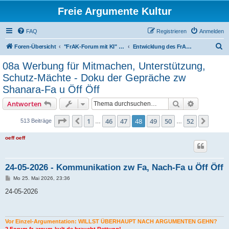
Freie Argumente Kultur
FAQ
Registrieren
Anmelden
S
Foren-Übersicht
"FrAK-Forum mit KI" für "FrAK ohne Nicht-FrAK!"
Entwicklung des FrAK-Forums mit KI
u
08a Werbung für Mitmachen, Unterstützung,
c
Schutz-Mächte - Doku der Gepräche zw
h
Shanara-Fa u Öff Öff
e
Suche
Erweiterte
Antworten
Seite
48
von
52
1
46
47
48
49
50
52
Vorherige
Nächs
513 Beiträge
…
…
oeff oeff
24-05-2026 - Kommunikation zw Fa, Nach-Fa u Öff Öff
B
Mo 25. Mai 2026, 23:36
e
i
24-05-2026
t
r
a
g
Vor Einzel-Argumentation: WILLST ÜBERHAUPT NACH ARGUMENTEN GEHN?
2.Forum fr-argum-kult.de braucht Rettung!