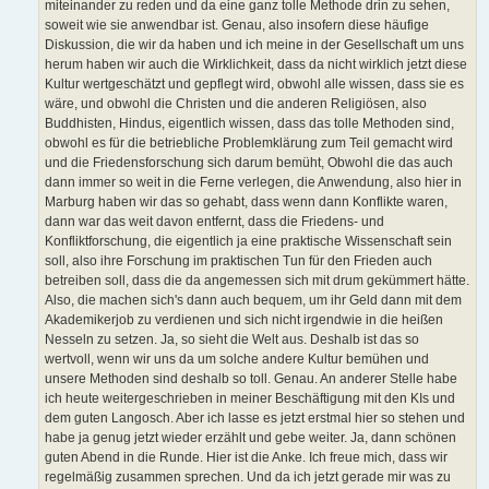
miteinander zu reden und da eine ganz tolle Methode drin zu sehen,
soweit wie sie anwendbar ist. Genau, also insofern diese häufige
Diskussion, die wir da haben und ich meine in der Gesellschaft um uns
herum haben wir auch die Wirklichkeit, dass da nicht wirklich jetzt diese
Kultur wertgeschätzt und gepflegt wird, obwohl alle wissen, dass sie es
wäre, und obwohl die Christen und die anderen Religiösen, also
Buddhisten, Hindus, eigentlich wissen, dass das tolle Methoden sind,
obwohl es für die betriebliche Problemklärung zum Teil gemacht wird
und die Friedensforschung sich darum bemüht, Obwohl die das auch
dann immer so weit in die Ferne verlegen, die Anwendung, also hier in
Marburg haben wir das so gehabt, dass wenn dann Konflikte waren,
dann war das weit davon entfernt, dass die Friedens- und
Konfliktforschung, die eigentlich ja eine praktische Wissenschaft sein
soll, also ihre Forschung im praktischen Tun für den Frieden auch
betreiben soll, dass die da angemessen sich mit drum gekümmert hätte.
Also, die machen sich's dann auch bequem, um ihr Geld dann mit dem
Akademikerjob zu verdienen und sich nicht irgendwie in die heißen
Nesseln zu setzen. Ja, so sieht die Welt aus. Deshalb ist das so
wertvoll, wenn wir uns da um solche andere Kultur bemühen und
unsere Methoden sind deshalb so toll. Genau. An anderer Stelle habe
ich heute weitergeschrieben in meiner Beschäftigung mit den KIs und
dem guten Langosch. Aber ich lasse es jetzt erstmal hier so stehen und
habe ja genug jetzt wieder erzählt und gebe weiter. Ja, dann schönen
guten Abend in die Runde. Hier ist die Anke. Ich freue mich, dass wir
regelmäßig zusammen sprechen. Und da ich jetzt gerade mir was zu