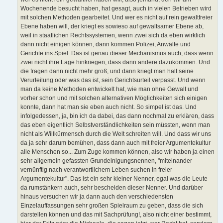
Wochenende besucht haben, hat gesagt, auch in vielen Betrieben wird
mit solchen Methoden gearbeitet. Und wer es nicht auf rein gewaltfreier
Ebene haben will, der kriegt es sowieso auf gewaltsamer Ebene ab,
weil in staatlichen Rechtssystemen, wenn zwei sich da eben wirklich
dann nicht einigen können, dann kommen Polizei, Anwälte und
Gerichte ins Spiel. Das ist genau dieser Mechanismus auch, dass wenn
zwei nicht ihre Lage hinkriegen, dass dann andere dazukommen. Und
die fragen dann nicht mehr groß, und dann kriegt man halt seine
Verurteilung oder was das ist, sein Gerichtsurteil verpasst. Und wenn
man da keine Methoden entwickelt hat, wie man ohne Gewalt und
vorher schon und mit solchen alternativen Möglichkeiten sich einigen
konnte, dann hat man sie eben auch nicht. So simpel ist das. Und
infolgedessen, ja, bin ich da dabei, das dann nochmal zu erklären, dass
das eben eigentlich Selbstverständlichkeiten sein müssten, wenn man
nicht als Willkürmensch durch die Welt schreiten will. Und dass wir uns
da ja sehr darum bemühen, dass dann auch mit freier Argumentekultur
alle Menschen so... Zum Zuge kommen können, also wir haben ja einen
sehr allgemein gefassten Grundeinigungsnennen, "miteinander
vernünftig nach verantwortlichem Leben suchen in freier
Argumentekultur". Das ist ein sehr kleiner Nenner, egal was die Leute
da rumstänkern auch, sehr bescheiden dieser Nenner. Und darüber
hinaus versuchen wir ja dann auch den verschiedensten
Einzelauffassungen sehr großen Spielraum zu geben, dass die sich
darstellen können und das mit Sachprüfung!, also nicht einer bestimmt,