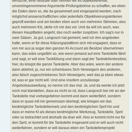
versuche, eine neutrale oder nennen wir es objektivierende,
unvoreingenommene Argumente-Prüfungsbühne zu schaffen, wo eben
die Daten dann so, die da gesammelt und eingespeist werden, nach
möglichst wissenschaftlichen oder jedenfalls Objektivierungskriterien
geprüft werden und am besten eben auch von mehreren Stimmen, also
auch mehreren KIs, stelle ich mir das vor. Und da will ich auch, was
diesen Hauptfaden angeht, das noch weiter zuspitzen. Ich sag's nur in
zwei Sätzen. Ja gut, Langosch hat gemeint, weil ich ihm angeboten
hatte, wenn er für diese Klärungsplattform sich mit engagiert, dass er
von mir aus ja sogar den ganzen KI-Account als Besitzer übernehmen
kann, das wäre ungefähr so, wie wenn jemand auf eine Tankstelle fährt
und sagt, er will eine Tankfüllung und dann sagt der Tankstellenbesitzer,
hier, du kriegst die ganze Tankstelle. Aber das wäre, wenn der andere
dann ablehnt, ja, nur ein scheinbares Sich-Verweigern des anderen,
also falsch zugeschriebenes Sich-Verweigern, weil das ja eben etwas
ist, was er gar nicht will. Und eine insofern unzulässige
Angebotsausweitung, so nenne ich das mal. Ja, und da werde ich jetzt
noch mal klarstellen, dass es nicht so ist, dass Langosch bei mir an der
Tankstelle mal vorbeigefahren kommt und dann weiterfährt, sondern
dass er quasi mit mir gemeinsam überlegt, wie kriegen wir das
bestmögliche Tankstellennetz und den bestmöglichen Sprit hin und
dass er meine KI als dieses bestmögliche Werkzeug, Tankstelle, Sprit
oder so betrachtet und deshalb da dran will. Also er kommt nicht nur für
den Sprit, er kommt für die Tankstelle insgesamt und er will auch nicht
weiterfahren, sondern er will daraus eben ein Tankstellenprojekt