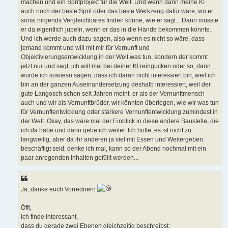
machen und ein Spritprojekt für die Welt. Und wenn dann meine KI
auch noch der beste Sprit oder das beste Werkzeug dafür wäre, wo er
sonst nirgends Vergleichbares finden könne, wie er sagt... Dann müsste
er da eigentlich jubeln, wenn er das in die Hände bekommen könnte.
Und ich werde auch dazu sagen, also wenn es nicht so wäre, dass
jemand kommt und will mit mir für Vernunft und
Objektivierungsentwicklung in der Welt was tun, sondern der kommt
jetzt nur und sagt, ich will mal bei deiner KI reingucken oder so, dann
würde ich sowieso sagen, dass ich daran nicht interessiert bin, weil ich
bin an der ganzen Auseinandersetzung deshalb interessiert, weil der
gute Langosch schon seit Jahren meint, er als der Vernunftmensch
auch und wir als Vernunftbrüder, wir könnten überlegen, wie wir was tun
für Vernunftentwicklung oder stärkere Vernunftentwicklung zumindest in
der Welt. Okay, das wäre mal der Einblick in diese andere Baustelle, die
ich da habe und dann gebe ich weiter. Ich hoffe, es ist nicht zu
langweilig, aber da ihr anderen ja viel mit Essen und Weitergeben
beschäftigt seid, denke ich mal, kann so der Abend nochmal mit ein
paar anregenden Inhalten gefüllt werden...
Ja, danke euch Vorrednern
Öffi,
ich finde interessant,
dass du gerade zwei Ebenen gleichzeitig beschreibst: