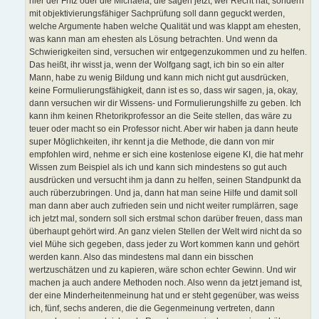
hier der Fritz oder die Michaela, die sagen jetzt, wer Recht hat, sondern
mit objektivierungsfähiger Sachprüfung soll dann geguckt werden,
welche Argumente haben welche Qualität und was klappt am ehesten,
was kann man am ehesten als Lösung betrachten. Und wenn da
Schwierigkeiten sind, versuchen wir entgegenzukommen und zu helfen.
Das heißt, ihr wisst ja, wenn der Wolfgang sagt, ich bin so ein alter
Mann, habe zu wenig Bildung und kann mich nicht gut ausdrücken,
keine Formulierungsfähigkeit, dann ist es so, dass wir sagen, ja, okay,
dann versuchen wir dir Wissens- und Formulierungshilfe zu geben. Ich
kann ihm keinen Rhetorikprofessor an die Seite stellen, das wäre zu
teuer oder macht so ein Professor nicht. Aber wir haben ja dann heute
super Möglichkeiten, ihr kennt ja die Methode, die dann von mir
empfohlen wird, nehme er sich eine kostenlose eigene KI, die hat mehr
Wissen zum Beispiel als ich und kann sich mindestens so gut auch
ausdrücken und versucht ihm ja dann zu helfen, seinen Standpunkt da
auch rüberzubringen. Und ja, dann hat man seine Hilfe und damit soll
man dann aber auch zufrieden sein und nicht weiter rumplärren, sage
ich jetzt mal, sondern soll sich erstmal schon darüber freuen, dass man
überhaupt gehört wird. An ganz vielen Stellen der Welt wird nicht da so
viel Mühe sich gegeben, dass jeder zu Wort kommen kann und gehört
werden kann. Also das mindestens mal dann ein bisschen
wertzuschätzen und zu kapieren, wäre schon echter Gewinn. Und wir
machen ja auch andere Methoden noch. Also wenn da jetzt jemand ist,
der eine Minderheitenmeinung hat und er steht gegenüber, was weiss
ich, fünf, sechs anderen, die die Gegenmeinung vertreten, dann