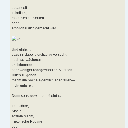
gecancelt,
etikettiert,
moralisch aussortiert
oder
emotional dichtgemacht wird.
Und ehrlich:
dass ihr dabei gleichzeitig versucht,
auch schwächeren,
unsichereren
oder weniger redegewandten Stimmen
Hilfen zu geben,
macht die Sache eigentlich eher fairer —
nicht unfairer.
Denn sonst gewinnen oft einfach:
Lautstärke,
Status,
soziale Macht,
rhetorische Routine
oder