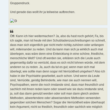
Gruppendruck.
Und gerade das wollt ihr ja teilweise aufbrechen.
Öffi: Kann ich hier weitermachen? Ja, also du hast noch gehört, Fa, bis
ich sagte, man ist heute mit den Schubladenzuschreibungen so schnell,
dass man sich eigentlich gar nicht mehr richtig zuhören oder anfangen
will, miteinander zu reden. Und da kann man sich ja wirklich auch mal
überlegen, was wäre denn eine Entwicklung in eine schöne, friedliche,
menschliche Welt? Und oft werden sie, erklären sich die Leute auch
gegenseitig dafür so verrückt, dass es sich nicht lohnen würde, mit dem
anderen so zu reden. Ja, auch da tut es gut, wenn man sich mal
überlegt, wie sollte man denn sogar mit Verrücktheit umgehen? Also ich
habe in der Psychiatrie gearbeitet, auch schon. Und wenn da Leute
sind, Verrückte, geistig Behinderte, wie man sie auch nennen will,
Psychopathen, wenn die noch imstande sind, dass man freundlich und
sachlich mit ihnen reden kann oder soweit wie sie dazu imstande sind,
ja, soll das dann genutzt werden oder soll man dann gleich andere
Methoden, abwertendere oder abweisendere Methoden verwenden
gegenüber solchen Menschen? Sogar die Verrücktheit wäre überhaupt
kein Argument, nicht so friedlich, freundlich oder sachlich wie möglich