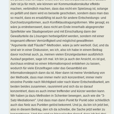
Jahr ist ja für mich, wie können wir Kommunikationskultur effektiv
machen, verbindlich machen, dass das nicht ein Spielzeug ist, solange
es gefällt und dann wird es beiseite geschoben, sondern dass man das
so macht, dass es ersatzfähig ist auch für andere Entscheidungs- und
Durchsetzungsformen, auch Konfliktaustragungsformen. Wie gesagt, es
wäre ja erstrebenswert, dass nicht am Ende innerhalb abgegrenzter
Spielfelder wie Staatsgesetzen und mit Einschaltung dann der
Gewalturteile da Lösungen herbeigeführt werden, sondern mit einer
insgesamt offenen Vernünftigkeit und möglichst gewaltfreien
"Argumente statt 'Fäuste'!"-Methoden. wäre ja sehr wertvoll. Gut, und da
sind wir in einer Diskussion, wo ich, also ich habe in einem Beitrag
davor nochmal auch, ja, meinen vielen Einzelgedanken ausführlich
Auslauf gegeben, sage ich mal. Ich bin ja auch der Ansicht, es ist gut,
durchaus erstmal so einen Informationspool entstehen zu lassen,
wodurch für viele Einzelfragen oder das Gesamtbild ein
Informationsteppich dann da ist. Aber dann ist meine Vorstellung von
der Methodik, dass man immer mehr sich konzentriert, immer mehr
einzelne Punkte nach Wichtigkeit oder nach klarer Entscheidbarkeit, am
besten beides zusammen, rausnimmt und sich da so darauf
konzentriert, dass es auch immer treffender und kürzer werden kann.
Wir haben ja dazu Methoden in Schenker bewegen, auch wie die "3-
Satz-Mediationen". Und dass man dann Punkt für Punkt oder schließlich
auch das Netz aus Punkten gelöst bekommt. Und ja, da bin ich jetzt bei,
also in diesem Beitrag, den ich da schreibe, die Sache jetzt weiter zu