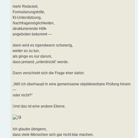
mehr Redezeit,
Formulierungshilfe,
KI-Unterstützung,
Nachfragemöglichkeiten,
strukturierende Hilfe
angeboten bekommt —
dann wird es irgendwann schwierig,
weiter so zu tun,
als ginge es nur darum,
dass jemand „unterdrückt“ werde.
Dann verschiebt sich die Frage eher dahin:
„Will ich überhaupt in eine gemeinsame objektivierbare Prüfung hinein
—
oder nicht?“
Und das ist eine andere Ebene.
Ich glaube übrigens,
dass viele Menschen sich gar nicht klar machen,