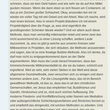
schreien, dass sie kein Geld haben und wie sehr sie da auf ihre Mittel
gucken müssen. Wenn die dann eben so sich freuen am Containern, ist
das ja ein Zeichen großer Schlauheit. Okay, ansonsten bei mir ist
wieder ein voller Tag mit viel Gebet und viel Arbeit. Was ich mache, wird
man lesen können. Also in einem Projekt diskutiere ich mit einem
Projektmitglied über die Frage, ja, was sind eigentlich die
grundlegenden Schenker-Ideale wieder? Und vor allem auch diese
Methode, dass man vernünftig miteinander redet und wenn zwei das
nicht ausreichend bis zu einer Lösung schaffen, weitere Leute
dazunimmt. Ja, also es gibt ja welche aus unseren Kreisen oder
Mitbewohner in Projekten, die sich sträuben, die Methode anzuwenden
und sagen, das ist so eine freakige Bubble-Methode. Also ich denke, da
darf man nicht zu entgegenkommend dann an der Stelle
argumentieren. Man muss die Leute darauf hinweisen, dass das
himmelschreiende Willkürmentalität ist, die sie da haben, schlicht und
ergreifend. Weil an sehr, sehr vielen Stellen in der Welt wird diese
allgemeine Grundmethodik, zwei versuchen sich zu einigen und dann
kommen andere zum... Für die Lösungshilfe dazu, das ist im Bereich
gewaltfreier Methodik, ist das so, dass das in all den christlichen
Gemeinschaften, wo Jesus das empfohlen hat, Buddhismus und
Gandhi, Hinduismus und so, sind auch solcher Auffassung. Die
moderne Friedens- und Konfliktforschung unter Namen wie Mediation
oder außergerichtliche Schlichtungsverfahren und Ähnliches forciert zu
und empfiehlt das dringendst, mit solchen Methoden zu arbeiten. Und
wer es nicht rein gewaltfrei haben will, also jemand, den wir am