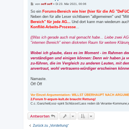
B
von
oeff oeff
»
Di 23. Mär 2021, 00:06
e
i
So ein
Forums-Bereich wie hier (hier für die AG "DeFüCa
t
Neben den für alle Leser sichtbaren "allgemeinen" und "Mi
r
a
Bereich" für jede AG...
Und dort kann man wiederum auch
g
Konflikt-Arbeits-Prozesse
...
((Was ich gerade auch mal gemacht habe... Liebe zwei AG-Mi
"internen Bereich" einen diskreten Raum für weitere Klärung 
Wobei ich glaube, dass es im Moment - im Rahmen der "
verständigen und einigen können: Denn wir haben ja vo
zu-führen, die im Vergleich zu anderen Leuten, mit 
anvertraut, wohl vertrauens-würdiger erscheinen können
Namaste.
Öff Öff
Vor Einzel-Argumentation: WILLST ÜBERHAUPT NACH ARGU
2.Forum fr-argum-kult.de braucht Rettung!
C.c.:Ganzheitl,soz-spirit Schlüssel:Lass reden üb Verantw-Kommune,w
Antworten
Zurück zu „Vorstellung“