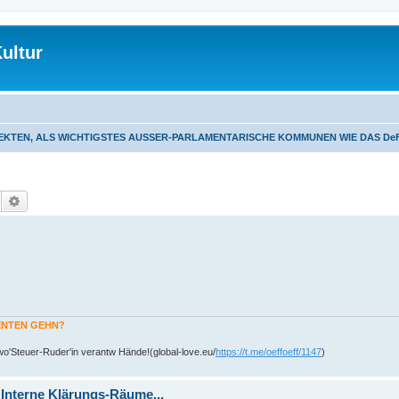
ultur
EKTEN, ALS WICHTIGSTES AUSSER-PARLAMENTARISCHE KOMMUNEN WIE DAS De
Suche
Erweiterte Suche
MENTEN GEHN?
o'Steuer-Ruder'in verantw Hände!(global-love.eu/
https://t.me/oeffoeff/1147
)
 Interne Klärungs-Räume...