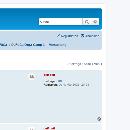
Suche
Erweiterte Suche
Registrieren
Anmelden
FüCa
DeFüCa Orga-Camp 1
Vorstellung
2 Beiträge • Seite
1
von
1
oeff oeff
Beiträge:
880
Registriert:
Do 4. Mär 2021, 20:58
N
a
c
oeff oeff