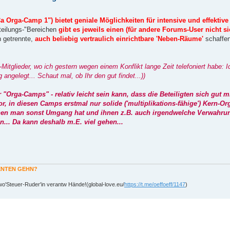
 Orga-Camp 1") bietet geniale Möglichkeiten für intensive und effektive
tteilungs-"Bereichen
gibt es jeweils einen (für andere Forums-User nicht si
 getrennte,
auch beliebig vertraulich einrichtbare 'Neben-Räume'
schaffen
tglieder, wo ich gestern wegen einem Konflikt lange Zeit telefoniert habe: I
angelegt... Schaut mal, ob Ihr den gut findet...))
Orga-Camps" - relativ leicht sein kann, dass die Beteiligten sich gut m
r, in diesen Camps erstmal nur solide ('multiplikations-fähige') Kern-
denen man sonst Umgang hat und ihnen z.B. auch irgendwelche Verwahr
... Da kann deshalb m.E. viel gehen...
MENTEN GEHN?
o'Steuer-Ruder'in verantw Hände!(global-love.eu/
https://t.me/oeffoeff/1147
)