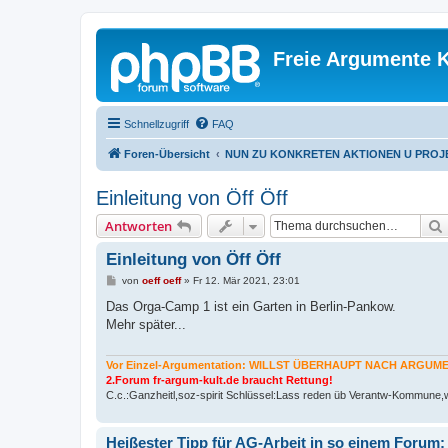
Freie Argumente K
Schnellzugriff
FAQ
Foren-Übersicht
NUN ZU KONKRETEN AKTIONEN U PROJ
Einleitung von Öff Öff
Antworten
Einleitung von Öff Öff
B
von
oeff oeff
»
Fr 12. Mär 2021, 23:01
e
i
Das Orga-Camp 1 ist ein Garten in Berlin-Pankow.
t
Mehr später...
r
a
g
Vor Einzel-Argumentation: WILLST ÜBERHAUPT NACH ARGU
2.Forum fr-argum-kult.de braucht Rettung!
C.c.:Ganzheitl,soz-spirit Schlüssel:Lass reden üb Verantw-Kommune,w
Heißester Tipp für AG-Arbeit in so einem Forum: