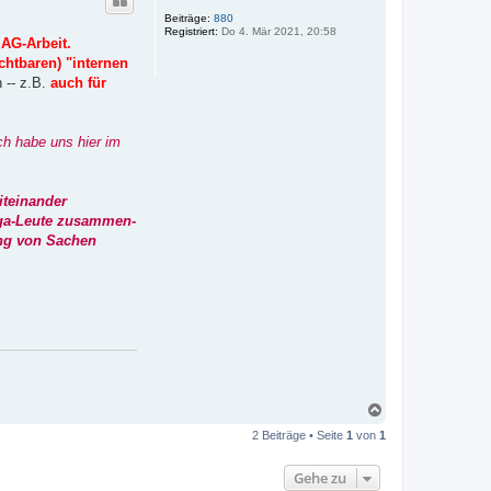
h
o
Beiträge:
880
Registriert:
Do 4. Mär 2021, 20:58
b
 AG-Arbeit.
e
chtbaren) "internen
n
 -- z.B.
auch für
ch habe uns hier im
iteinander
Orga-Leute zusammen-
ung von Sachen
N
a
2 Beiträge • Seite
1
von
1
c
h
o
Gehe zu
b