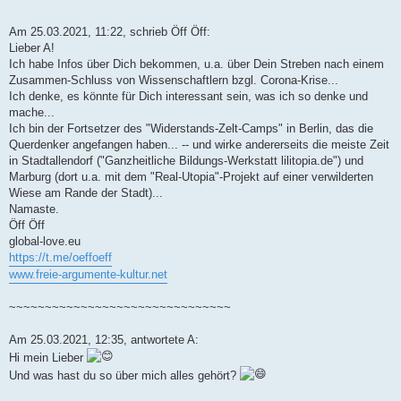
Am 25.03.2021, 11:22, schrieb Öff Öff:
Lieber A!
Ich habe Infos über Dich bekommen, u.a. über Dein Streben nach einem
Zusammen-Schluss von Wissenschaftlern bzgl. Corona-Krise...
Ich denke, es könnte für Dich interessant sein, was ich so denke und
mache...
Ich bin der Fortsetzer des "Widerstands-Zelt-Camps" in Berlin, das die
Querdenker angefangen haben... -- und wirke andererseits die meiste Zeit
in Stadtallendorf ("Ganzheitliche Bildungs-Werkstatt lilitopia.de") und
Marburg (dort u.a. mit dem "Real-Utopia"-Projekt auf einer verwilderten
Wiese am Rande der Stadt)...
Namaste.
Öff Öff
global-love.eu
https://t.me/oeffoeff
www.freie-argumente-kultur.net
~~~~~~~~~~~~~~~~~~~~~~~~~~~~~~~
Am 25.03.2021, 12:35, antwortete A:
Hi mein Lieber
Und was hast du so über mich alles gehört?