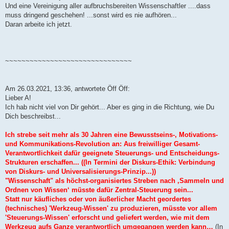
Und eine Vereinigung aller aufbruchsbereiten Wissenschaftler ....dass
muss dringend geschehen! ...sonst wird es nie aufhören...
Daran arbeite ich jetzt.
~~~~~~~~~~~~~~~~~~~~~~~~~~~~~~~
Am 26.03.2021, 13:36, antwortete Öff Öff:
Lieber A!
Ich hab nicht viel von Dir gehört... Aber es ging in die Richtung, wie Du
Dich beschreibst...
Ich strebe seit mehr als 30 Jahren eine Bewusstseins-, Motivations-
und Kommunikations-Revolution an: Aus freiwilliger Gesamt-
Verantwortlichkeit dafür geeignete Steuerungs- und Entscheidungs-
Strukturen erschaffen... ((In Termini der Diskurs-Ethik: Verbindung
von Diskurs- und Universalisierungs-Prinzip...))
"Wissenschaft" als höchst-organisiertes Streben nach ‚Sammeln und
Ordnen von Wissen‘ müsste dafür Zentral-Steuerung sein...
Statt nur käufliches oder von äußerlicher Macht geordertes
(technisches) 'Werkzeug-Wissen' zu produzieren, müsste vor allem
'Steuerungs-Wissen' erforscht und geliefert werden, wie mit dem
Werkzeug aufs Ganze verantwortlich umgegangen werden kann…
(In