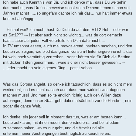
Ich habe auch Kenntnis von Dir, und ich denke mal, dass Du weiterhin
das machst, was Du üblicherweise sonst so in Deinem Leben schon seit
Jahren machst .....so ungefähr dachte ich mir das... nur halt immer etwas
kontext-abhängig...
...Einmal weiß ich noch, hast Du Dich da auf dem RTL2-Hof... oder war
es Sat1??? --- Ist aber auch nicht so wichtig... was du dort gemacht
hast... aber auf jeden Fall verurteile ich Dich dafür nicht ...
In TV umsonst essen, auch mal provozierend Insekten naschen, und den
Leuten zu zeigen, wie blöd das ganze Konsum-Hinterhergerenne ist... das
ist wohl noch vernünftig vertretbar... sonst hätten sie für Dich die Bettina
mit dicken Titten genommen... wäre sicher nicht besser gewesen... --
...jeder macht so sein eigenes Ding... passt schon...
Was das Corona angeht, so denke ich tatsächlich, dass es so nicht mehr
weitergeht, und es sieht danach aus, dass man wirklich was dagegen
machen muss! Und man sollte endlich richtig auch den Willen dazu
aufbringen, denn unser Staat geht dabei tatsächlich vor die Hunde..., nein
sogar die ganze Welt...
Ich denke, ein jeder soll in Moment das tun, was er am besten kann...
Leute aufklären, mit ihnen reden, demonstrieren... und bei alledem
zusammen halten, wo es nur geht, und die Arbeit und alle
unternommenen Anstrengungen bestmöglich zu koordinieren...