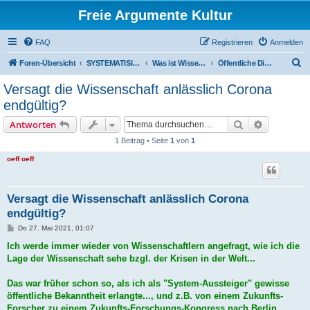
Freie Argumente Kultur
FAQ
Registrieren
Anmelden
S
Foren-Übersicht
SYSTEMATISIERUNG VON INHALTEN IN WISSENSCHAFTLICHER RICHTUNG
Was ist Wissenschaft? Braucht es einen "System-Change der Wissenschaft"?
Öffentliche Diskussion
u
Versagt die Wissenschaft anlässlich Corona
c
endgültig?
h
Suche
Erweiterte
Antworten
e
1 Beitrag • Seite
1
von
1
oeff oeff
Versagt die Wissenschaft anlässlich Corona
endgültig?
B
Do 27. Mai 2021, 01:07
e
i
Ich werde immer wieder von Wissenschaftlern angefragt, wie ich die
t
Lage der Wissenschaft sehe bzgl. der Krisen in der Welt...
r
a
g
Das war früher schon so, als ich als "System-Aussteiger" gewisse
öffentliche Bekanntheit erlangte..., und z.B. von einem Zukunfts-
Forscher zu einem Zukunfts-Forschungs-Kongress nach Berlin