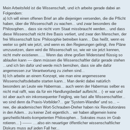
Mein Arbeitsfeld ist die Wissenschaft, und ich arbeite gerade dabei an
Folgendem:
a) Ich will einen offenen Brief an alle diejenigen versenden, die die Pflicht
haben, über die Wissenschaft zu wachen... und zwar besonders die
Philosophen... dass sie nicht vom Staat missbraucht werden... und dass
diese Wissenschaft nicht ihre Basis verliert, und zwar den Menschen, der
frei Wissenschaft bzw. Philosophie betreiben kann... Das heißt, wenn es
weiter so geht wie jetzt, und wenn es den Regierungen gelingt, ihre Pläne
umzusetzen, dann wird die Wissenschaft so, wie wir sie jetzt kennen,
nicht mehr existieren...... Wenn das ohne großen Widerstand flüssig so
ablaufen kann ---- dann müssen die Wissenschaftler dafür gerade stehen
...und ich bin dafür und werde mich bemühen, dass sie alle dafür
angemessen zur Verantwortung zu ziehen sind...
b) Ich arbeite an einem Konzept, wie man eine angemessene
Wissenschaftsdebatte starten kann... Man denkt dabei natürlich
besonders an Leute wie Habermas... auch wenn der Habermas selber es
nicht mal rafft, was da für ein Handlungsbedarf aufbricht... (- er war und
ist aber auch ein inkonsequenter Feigling, wie fast alle Wissenschaftler...
wo sind denn da Praxis-Vorbilder?... gar 'System-Wandler' und so... --
nee, die akademischen Wort-Schrauben-Dreher haben nix Revolutionäres
in den Adern... zu keiner Zeit eigentlich... wir haben allgemein keine
ganzheitlichkeits-kompetenten Philosophen... Sokrates muss im Grab
rotieren... ) -------- ....also ein neuartiger öffentlicher wissenschaftlicher
Diskurs muss auf jeden Fall her...