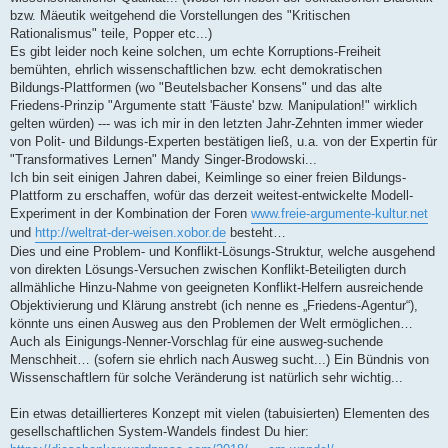
bzw. Mäeutik weitgehend die Vorstellungen des "Kritischen
Rationalismus" teile, Popper etc...)
Es gibt leider noch keine solchen, um echte Korruptions-Freiheit
bemühten, ehrlich wissenschaftlichen bzw. echt demokratischen
Bildungs-Plattformen (wo "Beutelsbacher Konsens" und das alte
Friedens-Prinzip "Argumente statt 'Fäuste' bzw. Manipulation!" wirklich
gelten würden) --- was ich mir in den letzten Jahr-Zehnten immer wieder
von Polit- und Bildungs-Experten bestätigen ließ, u.a. von der Expertin für
"Transformatives Lernen" Mandy Singer-Brodowski...
Ich bin seit einigen Jahren dabei, Keimlinge so einer freien Bildungs-
Plattform zu erschaffen, wofür das derzeit weitest-entwickelte Modell-
Experiment in der Kombination der Foren
www.freie-argumente-kultur.net
und
http://weltrat-der-weisen.xobor.de
besteht…
Dies und eine Problem- und Konflikt-Lösungs-Struktur, welche ausgehend
von direkten Lösungs-Versuchen zwischen Konflikt-Beteiligten durch
allmähliche Hinzu-Nahme von geeigneten Konflikt-Helfern ausreichende
Objektivierung und Klärung anstrebt (ich nenne es „Friedens-Agentur“),
könnte uns einen Ausweg aus den Problemen der Welt ermöglichen…
Auch als Einigungs-Nenner-Vorschlag für eine ausweg-suchende
Menschheit… (sofern sie ehrlich nach Ausweg sucht...) Ein Bündnis von
Wissenschaftlern für solche Veränderung ist natürlich sehr wichtig...
Ein etwas detaillierteres Konzept mit vielen (tabuisierten) Elementen des
gesellschaftlichen System-Wandels findest Du hier: