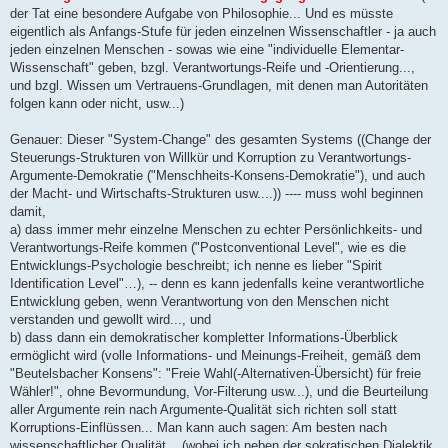
der Tat eine besondere Aufgabe von Philosophie... Und es müsste
eigentlich als Anfangs-Stufe für jeden einzelnen Wissenschaftler - ja auch
jeden einzelnen Menschen - sowas wie eine "individuelle Elementar-
Wissenschaft" geben, bzgl. Verantwortungs-Reife und -Orientierung...,
und bzgl. Wissen um Vertrauens-Grundlagen, mit denen man Autoritäten
folgen kann oder nicht, usw...)
Genauer: Dieser "System-Change" des gesamten Systems ((Change der
Steuerungs-Strukturen von Willkür und Korruption zu Verantwortungs-
Argumente-Demokratie ("Menschheits-Konsens-Demokratie"), und auch
der Macht- und Wirtschafts-Strukturen usw....)) ---- muss wohl beginnen
damit,
a) dass immer mehr einzelne Menschen zu echter Persönlichkeits- und
Verantwortungs-Reife kommen ("Postconventional Level", wie es die
Entwicklungs-Psychologie beschreibt; ich nenne es lieber "Spirit
Identification Level"…), -- denn es kann jedenfalls keine verantwortliche
Entwicklung geben, wenn Verantwortung von den Menschen nicht
verstanden und gewollt wird..., und
b) dass dann ein demokratischer kompletter Informations-Überblick
ermöglicht wird (volle Informations- und Meinungs-Freiheit, gemäß dem
"Beutelsbacher Konsens": "Freie Wahl(-Alternativen-Übersicht) für freie
Wähler!", ohne Bevormundung, Vor-Filterung usw...), und die Beurteilung
aller Argumente rein nach Argumente-Qualität sich richten soll statt
Korruptions-Einflüssen... Man kann auch sagen: Am besten nach
wissenschaftlicher Qualität... (wobei ich neben der sokratischen Dialektik