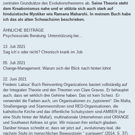
zentralen Grundsätze des Evolutionstheorems ab.
Seine Theorie steht
dem Kreationismus nahe und er stützte sich auch stark auf
hinduistische Mystiker wie Ramana Maharshi. In meinem Buch habe
ich das als alten Schwachsinn beschrieben.
ÄHNLICHE BEITRÄGE
Psychosoziale Beratung: Unterstützung bei…
13. Juli 2021
Sag ich`s oder nicht? Chronisch krank im Job
05. Juli 2021
Change-Management: Warum sich der Blick nach hinten lohnt
22. Juni 2021
Frederic Laloux' Buch Reinventing Organizations basiert vollständig auf
der Integralen Theorie und den Theorien von Clare Graves. Er behauptet
auch, dass wir wirklich drei Gehirne haben. Das ist kein Scherz. Er
verwendet die Farben auch, um Organisationen zu „typisieren“: Die Mafia,
Straßengangs und Stammesmilizen sind RED-Organisationen, die
katholische Kirche und das öffentliche Schulsystem sind AMBER (nur
eine Stufe hinter der Mafia!), multinationale Unternehmen sind ORANGE
und Southwest Airlines ist grün. Wir müssen ihm einfach glauben.
Darüber hinaus schreibt er, dass wir jetzt auf „ evolutionary-teal, die
nächste Stufe im menschlichen Bewusstsein “ zusteuern“ (2014, S. 37).