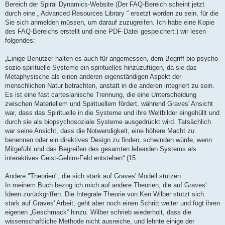
Bereich der Spiral Dynamics-Website (Der FAQ-Bereich scheint jetzt
durch eine „ Advanced Resources Library “ ersetzt worden zu sein, für die
Sie sich anmelden müssen, um darauf zuzugreifen. Ich habe eine Kopie
des FAQ-Bereichs erstellt und eine PDF-Datei gespeichert.) wir lesen
folgendes:
„Einige Benutzer halten es auch für angemessen, dem Begriff bio-psycho-
sozio-spirituelle Systeme ein spirituelles hinzuzufügen, da sie das
Metaphysische als einen anderen eigenständigen Aspekt der
menschlichen Natur betrachten, anstatt in die anderen integriert zu sein.
Es ist eine fast cartesianische Trennung, die eine Unterscheidung
zwischen Materiellem und Spirituellem fördert, während Graves' Ansicht
war, dass das Spirituelle in die Systeme und ihre Weltbilder eingehüllt und
durch sie als biopsychosoziale Systeme ausgedrückt wird. Tatsächlich
war seine Ansicht, dass die Notwendigkeit, eine höhere Macht zu
benennen oder ein direktives Design zu finden, schwinden würde, wenn
Mitgefühl und das Begreifen des gesamten lebenden Systems als
interaktives Geist-Gehirn-Feld entstehen“ (15.
Andere "Theorien", die sich stark auf Graves' Modell stützen
In meinem Buch bezog ich mich auf andere Theorien, die auf Graves'
Ideen zurückgriffen. Die Integrale Theorie von Ken Wilber stützt sich
stark auf Graves' Arbeit, geht aber noch einen Schritt weiter und fügt ihren
eigenen „Geschmack“ hinzu. Wilber schrieb wiederholt, dass die
wissenschaftliche Methode nicht ausreiche, und lehnte einige der