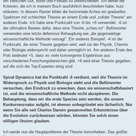
um zwischen Gut, Böse und Pseudo zu unterscheiden. Ich werde die
Kriterien, die ich in meinem Buch ausführlich beschrieben habe, kurz
erläutern. In diesem Raster bildet die horizontale Achse ein graduelles
Spektrum mit schlechter Theorie an einem Ende und „solider Theorie“ am
anderen Ende. Ich habe eine Punktzahl von -6 bis +6 verwendet. -6 ist
der ultimative Beweis dafür, dass eine Theorie „scheu ist“: Befürworter
verwenden eine letzte defensive Behauptung wie „die gegenwärtige
wissenschaftliche Methode versagt“. Ein anderes Beispiel: -4 ist die
Punktzahl, die einer Theorie gegeben wird, weil sie der Physik, Chemie
oder Biologie widerspricht und daher unmöglich ist. Am anderen Ende des
Pols bedeutet +5, dass es viele konvergente Ergebnisse aus
verschiedenen Forschungsbereichen gibt. +6 wird einer Theorie gegeben,
auf die sich die Top-Experten einig sind:
Spiral Dynamics hat die Punktzahl -6 verdient, weil die Theorie im
Widerspruch zu Physik und Biologie steht und die Befürworter
versuchen, den Eindruck zu erwecken, dass sie wissenschaftsbasiert
ist, und die wissenschaftliche Methode nicht akzeptieren. Die
Behauptung, dass wir die erste Spezies sein werden, die unsere
Konkurrenznatur aufgibt, ist ebenso unbegründet wie lächerlich. Nur
wenn Sie alle seit Charles Darwin gesammelten Erkenntnisse über
die Evolution zurückweisen würden, könnten Sie solch einen
völligen Unsinn glauben.
Ich werde nun die Hauptprobleme der Theorie hervorheben. Das größte