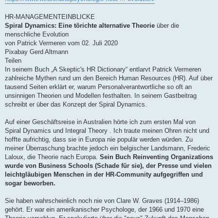
HR-MANAGEMENTEINBLICKE
Spiral Dynamics: Eine törichte alternative Theorie
über die
menschliche Evolution
von Patrick Vermeren vom 02. Juli 2020
Pixabay Gerd Altmann
Teilen
In seinem Buch „A Skeptic's HR Dictionary“ entlarvt Patrick Vermeren
zahlreiche Mythen rund um den Bereich Human Resources (HR). Auf über
tausend Seiten erklärt er, warum Personalverantwortliche so oft an
unsinnigen Theorien und Modellen festhalten. In seinem Gastbeitrag
schreibt er über das Konzept der Spiral Dynamics.
Auf einer Geschäftsreise in Australien hörte ich zum ersten Mal von
Spiral Dynamics und Integral Theory . Ich traute meinen Ohren nicht und
hoffte aufrichtig, dass sie in Europa nie populär werden würden. Zu
meiner Überraschung brachte jedoch ein belgischer Landsmann, Frederic
Laloux, die Theorie nach Europa.
Sein Buch Reinventing Organizations
wurde von Business Schools (Schade für sie), der Presse und vielen
leichtgläubigen Menschen in der HR-Community aufgegriffen und
sogar beworben.
Sie haben wahrscheinlich noch nie von Clare W. Graves (1914–1986)
gehört. Er war ein amerikanischer Psychologe, der 1966 und 1970 eine