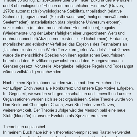
Theorie vorschlug. Er spekulierte über die "neue" Zukunft des Menschen
und 8 chronologische "Ebenen der menschlichen Existenz" (Graves,
1970): automatisch (physiologische Stabilität), tribalistisch (relative
Sicherheit) , egozentrisch (Selbstbewusstsein), heilig (immerwährender
Seelenfrieden), materialistisch (das physische Universum erobern),
soziozentrisch (mit dem menschlichen Element leben), kognitiv
(Wiederherstellung der Lebensfähigkeit einer ungeordneten Welt) und
erfahrungsorientiert(Akzeptieren existentieller Dichotomien). Er dachte,
moralischer und ethischer Verfall sei das Ergebnis des Festhaltens an
„falschen existenziellen Werten“ in Zeiten „tiefen Wandels“. Laut Graves
würde die menschliche Spezies von ihren egoistischen Bedürfnissen
befreit und dem Bevölkerungswachstum und dem Energieverbrauch
Grenzen gesetzt. Vorurteile, Aberglaube, religiöse Regeln und Todesangst
würden vollständig verschwinden.
Nach seinen Spekulationen werden wir alle mit dem Erreichen des
vorläufigen Endniveaus alle Konkurrenz und unsere Ego-Motive aufgeben.
Im Gegenteil, wir werden sehr gemeinschaftlich und liebevoll und unsere
Organisationen werden sich selbst organisieren. Seine Theorie wurde von
Don Beck und Christopher Cowan, zwei Studenten von Graves,
weiterentwickelt. Der Theorie zufolge wird der Mensch bald eine neue
Stufe (blaugrün) in unserer Evolution als Spezies erreichen.
Theoretisch unplausibel
In meinem Buch habe ich ein theoretisch-empirisches Raster verwendet,