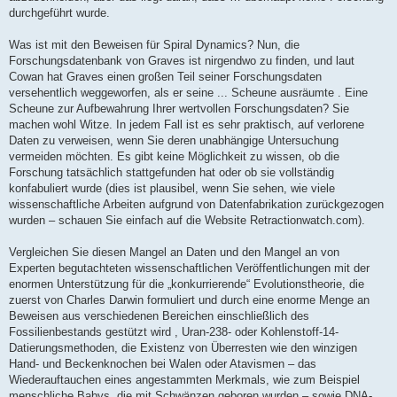
durchgeführt wurde.
Was ist mit den Beweisen für Spiral Dynamics? Nun, die
Forschungsdatenbank von Graves ist nirgendwo zu finden, und laut
Cowan hat Graves einen großen Teil seiner Forschungsdaten
versehentlich weggeworfen, als er seine ... Scheune ausräumte . Eine
Scheune zur Aufbewahrung Ihrer wertvollen Forschungsdaten? Sie
machen wohl Witze. In jedem Fall ist es sehr praktisch, auf verlorene
Daten zu verweisen, wenn Sie deren unabhängige Untersuchung
vermeiden möchten. Es gibt keine Möglichkeit zu wissen, ob die
Forschung tatsächlich stattgefunden hat oder ob sie vollständig
konfabuliert wurde (dies ist plausibel, wenn Sie sehen, wie viele
wissenschaftliche Arbeiten aufgrund von Datenfabrikation zurückgezogen
wurden – schauen Sie einfach auf die Website Retractionwatch.com).
Vergleichen Sie diesen Mangel an Daten und den Mangel an von
Experten begutachteten wissenschaftlichen Veröffentlichungen mit der
enormen Unterstützung für die „konkurrierende“ Evolutionstheorie, die
zuerst von Charles Darwin formuliert und durch eine enorme Menge an
Beweisen aus verschiedenen Bereichen einschließlich des
Fossilienbestands gestützt wird , Uran-238- oder Kohlenstoff-14-
Datierungsmethoden, die Existenz von Überresten wie den winzigen
Hand- und Beckenknochen bei Walen oder Atavismen – das
Wiederauftauchen eines angestammten Merkmals, wie zum Beispiel
menschliche Babys, die mit Schwänzen geboren wurden – sowie DNA-