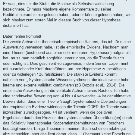
Er sagt, dies sei die Stufe, die Maslow als Selbstverwirklichung
bezeichnete. Er muss Maslows eigene Kommentare zu seiner
Bedürfnishierarchie nie gelesen haben, oder er könnte gelesen haben, wie
sich Maslow zum ersten Mal in diesem Buch von dieser Hypothese
distanziert hat.
Daten fehlen komplett
Die zweite Achse des theoretisch-empirischen Rasters, das ich für meine
Auswertung verwendet habe, ist die empirische Evidenz. Nachdem man
eine Theorie (bestehend aus einer oder mehreren Hypothesen) aufgestellt
hat, muss man natürlich sorgfältig untersuchen, ob die Theorie falsch
oder richtig ist. Dies geschieht vorzugsweise, indem Sie ein Experiment
mit ausreichender Kraft durchführen, um Ihre Hypothese zu bestätigen
oder zu widerlegen / zu falsifizieren. Die stärkste Evidenz kommt
natürlich von „ Systematische Wissenssynthesen, die idealerweise hohe
interne und externe Validität kombinieren“(zB Dozois et al., 2014). Die
empirische Auswertung ist die vertikale Achse meines Rasters. Ich habe
eine schrittweise Bewertung von -4 bis +4 verwendet. -4 ist der ultimative
Beweis dafür, dass eine Theorie 'saugt': Systematische Überprüfungen
der empirischen Evidenz widerlegen die Theorie ODER die Theorie wurde
inzwischen zurückgezogen. +4 ist verdient, wenn die positiven
Ergebnisse durch den Prozess der systematischen Überprüfung(en) durch
das Kollektiv internationaler Kooperationsbemühungen von Forschern
bestätigt wurden. Einige Theorien in meinem Buch scheinen relativ gut
abzuschneiden, aber das liegt daran, dass … überhaupt keine Forschung