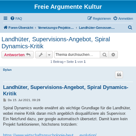
Freie Argumente Kultur
FAQ
Registrieren
Anmelden
S
Foren-Übersicht
Vernetzungs-Projekte überregional
Landhüter-Genossenschaft
u
Landhüter, Supervisions-Angebot, Spiral
c
Dynamics-Kritik
h
Suche
Erweiterte
Antworten
e
1 Beitrag • Seite
1
von
1
Dylan
Landhüter, Supervisions-Angebot, Spiral Dynamics-
Kritik
B
Do 15. Jul 2021, 09:28
e
i
Spiral Dynamics wurde erwähnt als wichtige Grundlage für die Landhüter,
t
wobei meine Kritik daran mich angeblich disqualifiziere als Supervisor.
r
a
Ein Netzfund dazu, per google automatisch übersetzt. Damit kann kein
g
Projekt funktionieren, höchstens trotzdem:
https://www.wirtschaftspsychologie-heut ... evolution/