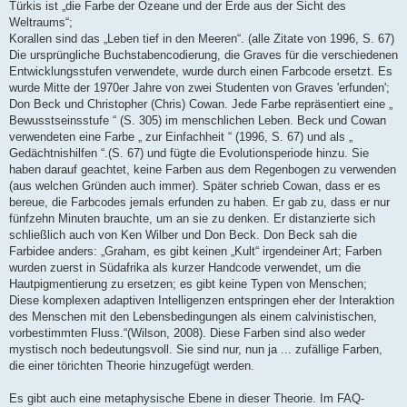
Türkis ist „die Farbe der Ozeane und der Erde aus der Sicht des
Weltraums“;
Korallen sind das „Leben tief in den Meeren“. (alle Zitate von 1996, S. 67)
Die ursprüngliche Buchstabencodierung, die Graves für die verschiedenen
Entwicklungsstufen verwendete, wurde durch einen Farbcode ersetzt. Es
wurde Mitte der 1970er Jahre von zwei Studenten von Graves 'erfunden';
Don Beck und Christopher (Chris) Cowan. Jede Farbe repräsentiert eine „
Bewusstseinsstufe “ (S. 305) im menschlichen Leben. Beck und Cowan
verwendeten eine Farbe „ zur Einfachheit “ (1996, S. 67) und als „
Gedächtnishilfen “.(S. 67) und fügte die Evolutionsperiode hinzu. Sie
haben darauf geachtet, keine Farben aus dem Regenbogen zu verwenden
(aus welchen Gründen auch immer). Später schrieb Cowan, dass er es
bereue, die Farbcodes jemals erfunden zu haben. Er gab zu, dass er nur
fünfzehn Minuten brauchte, um an sie zu denken. Er distanzierte sich
schließlich auch von Ken Wilber und Don Beck. Don Beck sah die
Farbidee anders: „Graham, es gibt keinen „Kult“ irgendeiner Art; Farben
wurden zuerst in Südafrika als kurzer Handcode verwendet, um die
Hautpigmentierung zu ersetzen; es gibt keine Typen von Menschen;
Diese komplexen adaptiven Intelligenzen entspringen eher der Interaktion
des Menschen mit den Lebensbedingungen als einem calvinistischen,
vorbestimmten Fluss.“(Wilson, 2008). Diese Farben sind also weder
mystisch noch bedeutungsvoll. Sie sind nur, nun ja ... zufällige Farben,
die einer törichten Theorie hinzugefügt werden.
Es gibt auch eine metaphysische Ebene in dieser Theorie. Im FAQ-