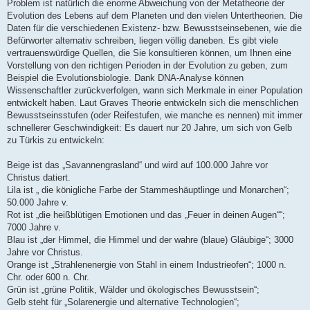
Problem ist natürlich die enorme Abweichung von der Metatheorie der
Evolution des Lebens auf dem Planeten und den vielen Untertheorien. Die
Daten für die verschiedenen Existenz- bzw. Bewusstseinsebenen, wie die
Befürworter alternativ schreiben, liegen völlig daneben. Es gibt viele
vertrauenswürdige Quellen, die Sie konsultieren können, um Ihnen eine
Vorstellung von den richtigen Perioden in der Evolution zu geben, zum
Beispiel die Evolutionsbiologie. Dank DNA-Analyse können
Wissenschaftler zurückverfolgen, wann sich Merkmale in einer Population
entwickelt haben. Laut Graves Theorie entwickeln sich die menschlichen
Bewusstseinsstufen (oder Reifestufen, wie manche es nennen) mit immer
schnellerer Geschwindigkeit: Es dauert nur 20 Jahre, um sich von Gelb
zu Türkis zu entwickeln:
Beige ist das „Savannengrasland“ und wird auf 100.000 Jahre vor
Christus datiert.
Lila ist „ die königliche Farbe der Stammeshäuptlinge und Monarchen“;
50.000 Jahre v.
Rot ist „die heißblütigen Emotionen und das „Feuer in deinen Augen““;
7000 Jahre v.
Blau ist „der Himmel, die Himmel und der wahre (blaue) Gläubige“; 3000
Jahre vor Christus.
Orange ist „Strahlenenergie von Stahl in einem Industrieofen“; 1000 n.
Chr. oder 600 n. Chr.
Grün ist „grüne Politik, Wälder und ökologisches Bewusstsein“;
Gelb steht für „Solarenergie und alternative Technologien“;