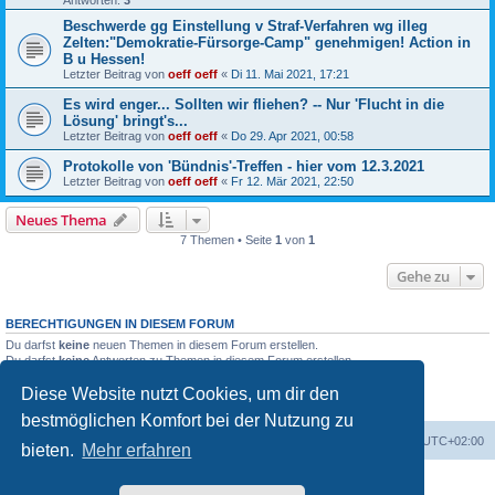
Antworten:
3
Beschwerde gg Einstellung v Straf-Verfahren wg illeg
Zelten:"Demokratie-Fürsorge-Camp" genehmigen! Action in
B u Hessen!
Letzter Beitrag von
oeff oeff
«
Di 11. Mai 2021, 17:21
Es wird enger... Sollten wir fliehen? -- Nur 'Flucht in die
Lösung' bringt's...
Letzter Beitrag von
oeff oeff
«
Do 29. Apr 2021, 00:58
Protokolle von 'Bündnis'-Treffen - hier vom 12.3.2021
Letzter Beitrag von
oeff oeff
«
Fr 12. Mär 2021, 22:50
Neues Thema
7 Themen • Seite
1
von
1
Gehe zu
BERECHTIGUNGEN IN DIESEM FORUM
Du darfst
keine
neuen Themen in diesem Forum erstellen.
Du darfst
keine
Antworten zu Themen in diesem Forum erstellen.
Du darfst deine Beiträge in diesem Forum
nicht
ändern.
Diese Website nutzt Cookies, um dir den
Du darfst deine Beiträge in diesem Forum
nicht
löschen.
Du darfst
keine
Dateianhänge in diesem Forum erstellen.
bestmöglichen Komfort bei der Nutzung zu
Foren-Übersicht
Alle Cookies löschen
Alle Zeiten sind
UTC+02:00
bieten.
Mehr erfahren
Powered by
phpBB
® Forum Software © phpBB Limited