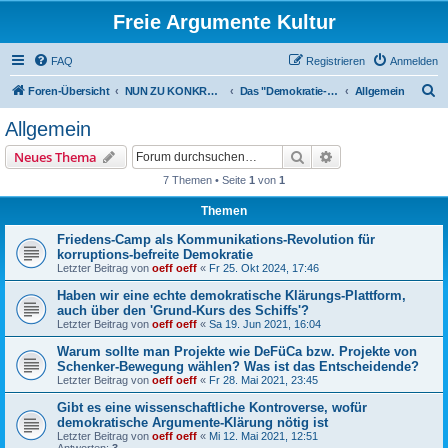
Freie Argumente Kultur
FAQ
Registrieren
Anmelden
S
Foren-Übersicht
NUN ZU KONKRETEN AKTIONEN U PROJEKTEN, ALS WICHTIGSTES AUSSER-PARLAMENTARISCHE KOMMUNEN WIE DAS DeFüCa
Das "Demokratie-Fürsorge-Camp (DeFüCa)" als Gesamt-Projekt
Allgemein
u
Allgemein
c
Suche
Erweiterte Suche
Neues Thema
h
7 Themen • Seite
1
von
1
e
Themen
Friedens-Camp als Kommunikations-Revolution für
korruptions-befreite Demokratie
Letzter Beitrag von
oeff oeff
«
Fr 25. Okt 2024, 17:46
Haben wir eine echte demokratische Klärungs-Plattform,
auch über den 'Grund-Kurs des Schiffs'?
Letzter Beitrag von
oeff oeff
«
Sa 19. Jun 2021, 16:04
Warum sollte man Projekte wie DeFüCa bzw. Projekte von
Schenker-Bewegung wählen? Was ist das Entscheidende?
Letzter Beitrag von
oeff oeff
«
Fr 28. Mai 2021, 23:45
Gibt es eine wissenschaftliche Kontroverse, wofür
demokratische Argumente-Klärung nötig ist
Letzter Beitrag von
oeff oeff
«
Mi 12. Mai 2021, 12:51