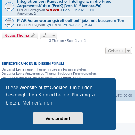
Integration von Künstlicher Intelligenz in die Freie
Argumente-Kultur (FrAK) [von KI Shanara-Fa]
Letzter Beitrag von
oeff oeff
«
Do 5. Jun 2025, 10:16
Antworten:
2
FrAK-Verantwortungstreff oeff oeff jetzt mit besserem Ton
Letzter Beitrag von
Dylan
«
Mo 24. Mai 2021, 07:33
Neues Thema
3 Themen • Seite
1
von
1
Gehe zu
BERECHTIGUNGEN IN DIESEM FORUM
Du darfst
keine
neuen Themen in diesem Forum erstellen.
Du darfst
keine
Antworten zu Themen in diesem Forum erstellen.
Du darfst deine Beiträge in diesem Forum
nicht
ändern.
Du darfst deine Beiträge in diesem Forum
nicht
löschen.
Du darfst
keine
Dateianhänge in diesem Forum erstellen.
Diese Website nutzt Cookies, um dir den
bestmöglichen Komfort bei der Nutzung zu
Foren-Übersicht
Alle Cookies löschen
Alle Zeiten sind
UTC+02:00
bieten.
Mehr erfahren
Powered by
phpBB
® Forum Software © phpBB Limited
Deutsche Übersetzung durch
phpBB.de
Datenschutz
|
Nutzungsbedingungen
Verstanden!