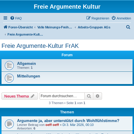
Freie Argumente Kultur
FAQ
Registrieren
Anmelden
S
Foren-Übersicht
Volle Meinungs-Freiheit mit 'Vorhang-System' -- frei dosierter Zugang zu allen Inhalten und AGs
Arbeits-Gruppen AGs
u
Freie Argumente-Kultur FrAK
c
Freie Argumente-Kultur FrAK
h
Forum
e
Allgemein
Themen:
1
Mitteilungen
Suche
Erweiterte Suche
Neues Thema
3 Themen • Seite
1
von
1
Themen
Argumente ja, aber unterstützt durch Wohlfühlstimme?
Letzter Beitrag von
oeff oeff
«
Di 3. Mär 2026, 00:10
Antworten:
6