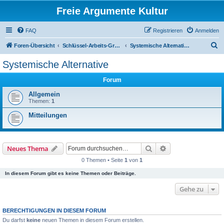
Freie Argumente Kultur
FAQ
Registrieren
Anmelden
S
Foren-Übersicht
Schlüssel-Arbeits-Gruppen(AGs)
Systemische Alternative
u
Systemische Alternative
c
Forum
h
e
Allgemein
Themen:
1
Mitteilungen
Suche
Erweiterte Suche
Neues Thema
0 Themen • Seite
1
von
1
In diesem Forum gibt es keine Themen oder Beiträge.
Gehe zu
BERECHTIGUNGEN IN DIESEM FORUM
Du darfst
keine
neuen Themen in diesem Forum erstellen.