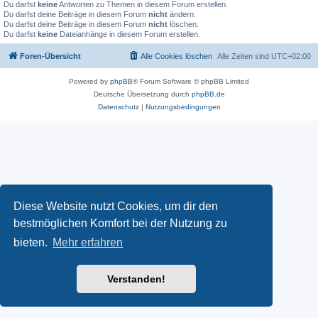
Du darfst
keine
Antworten zu Themen in diesem Forum erstellen.
Du darfst deine Beiträge in diesem Forum
nicht
ändern.
Du darfst deine Beiträge in diesem Forum
nicht
löschen.
Du darfst
keine
Dateianhänge in diesem Forum erstellen.
Foren-Übersicht
Alle Cookies löschen
Alle Zeiten sind
UTC+02:00
Powered by
phpBB
® Forum Software © phpBB Limited
Deutsche Übersetzung durch
phpBB.de
Datenschutz
|
Nutzungsbedingungen
Diese Website nutzt Cookies, um dir den
bestmöglichen Komfort bei der Nutzung zu
bieten.
Mehr erfahren
Verstanden!