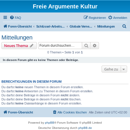
Freie Argumente Kultur
FAQ
Registrieren
Anmelden
S
Foren-Übersicht
Schlüssel-Arbeits-Gruppen(AGs)
Globale Vernetzung
Mitteilungen
u
Mitteilungen
c
Suche
Erweiterte Suche
Neues Thema
h
0 Themen • Seite
1
von
1
e
In diesem Forum gibt es keine Themen oder Beiträge.
Gehe zu
BERECHTIGUNGEN IN DIESEM FORUM
Du darfst
keine
neuen Themen in diesem Forum erstellen.
Du darfst
keine
Antworten zu Themen in diesem Forum erstellen.
Du darfst deine Beiträge in diesem Forum
nicht
ändern.
Du darfst deine Beiträge in diesem Forum
nicht
löschen.
Du darfst
keine
Dateianhänge in diesem Forum erstellen.
Foren-Übersicht
Alle Cookies löschen
Alle Zeiten sind
UTC+02:00
Powered by
phpBB
® Forum Software © phpBB Limited
Deutsche Übersetzung durch
phpBB.de