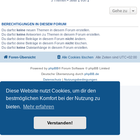
3 Themen • Seite
1
von
1
Gehe zu
BERECHTIGUNGEN IN DIESEM FORUM
Du darfst
keine
neuen Themen in diesem Forum erstellen.
Du darfst
keine
Antworten zu Themen in diesem Forum erstellen.
Du darfst deine Beiträge in diesem Forum
nicht
ändern.
Du darfst deine Beiträge in diesem Forum
nicht
löschen.
Du darfst
keine
Dateianhänge in diesem Forum erstellen.
Foren-Übersicht
Alle Cookies löschen
Alle Zeiten sind
UTC+02:00
Powered by
phpBB
® Forum Software © phpBB Limited
Deutsche Übersetzung durch
phpBB.de
Datenschutz
|
Nutzungsbedingungen
Diese Website nutzt Cookies, um dir den
bestmöglichen Komfort bei der Nutzung zu
bieten.
Mehr erfahren
Verstanden!