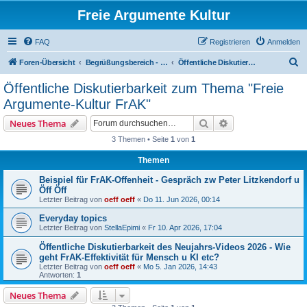
Freie Argumente Kultur
FAQ
Registrieren
Anmelden
S
Foren-Übersicht
Begrüßungsbereich - Welcome area
Öffentliche Diskutierbarkeit zum Thema "Freie Argumente-Kultur FrAK"
u
Öffentliche Diskutierbarkeit zum Thema "Freie
c
Argumente-Kultur FrAK"
h
Suche
Erweiterte Suche
Neues Thema
e
3 Themen • Seite
1
von
1
Themen
Beispiel für FrAK-Offenheit - Gespräch zw Peter Litzkendorf u
Öff Öff
Letzter Beitrag von
oeff oeff
«
Do 11. Jun 2026, 00:14
Everyday topics
Letzter Beitrag von
StellaEpimi
«
Fr 10. Apr 2026, 17:04
Öffentliche Diskutierbarkeit des Neujahrs-Videos 2026 - Wie
geht FrAK-Effektivität für Mensch u KI etc?
Letzter Beitrag von
oeff oeff
«
Mo 5. Jan 2026, 14:43
Antworten:
1
Neues Thema