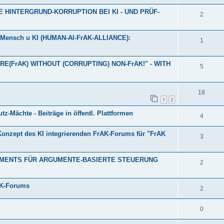
HINTERGRUND-KORRUPTION BEI KI - UND PRÜF-
2
w Mensch u KI (HUMAN-AI-FrAK-ALLIANCE):
1
E(FrAK) WITHOUT (CORRUPTING) NON-FrAK!" - WITH
5
18
1
2
z-Mächte - Beiträge in öffentl. Plattformen
4
Konzept des KI integrierenden FrAK-Forums für "FrAK
3
RIMENTS FÜR ARGUMENTE-BASIERTE STEUERUNG
2
AK-Forums
2
0