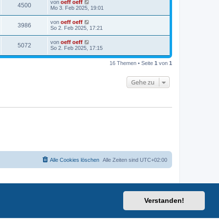
von
oeff oeff
4500
Mo 3. Feb 2025, 19:01
von
oeff oeff
3986
So 2. Feb 2025, 17:21
von
oeff oeff
5072
So 2. Feb 2025, 17:15
16 Themen • Seite
1
von
1
Gehe zu
Alle Cookies löschen
Alle Zeiten sind
UTC+02:00
Verstanden!