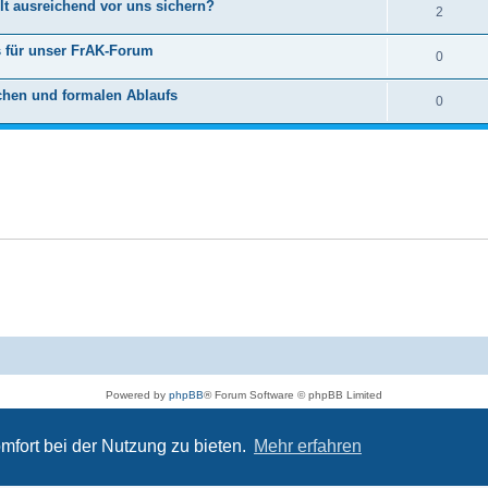
lt ausreichend vor uns sichern?
2
s für unser FrAK-Forum
0
chen und formalen Ablaufs
0
Powered by
phpBB
® Forum Software © phpBB Limited
Deutsche Übersetzung durch
phpBB.de
Datenschutz
|
Nutzungsbedingungen
mfort bei der Nutzung zu bieten.
Mehr erfahren