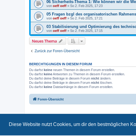
06 Sicherheits-Thema 1: Wie können wir die We
von
oeff oeff
»
So 2. Feb 2025, 17:23
05 Fragen bzgl des organisatorischen Rahmen
von
oeff oeff
»
So 2. Feb 2025, 17:21
03 Stabilisierung und Optimierung des technis
von
oeff oeff
»
So 2. Feb 2025, 17:15
Neues Thema
Zurück zur Foren-Übersicht
BERECHTIGUNGEN IN DIESEM FORUM
Du darfst
keine
neuen Themen in diesem Forum erstellen.
Du darfst
keine
Antworten zu Themen in diesem Forum erstellen.
Du darfst deine Beiträge in diesem Forum
nicht
ändern.
Du darfst deine Beiträge in diesem Forum
nicht
löschen.
Du darfst
keine
Dateianhänge in diesem Forum erstellen.
Foren-Übersicht
Diese Website nutzt Cookies, um dir den bestmöglichen Ko