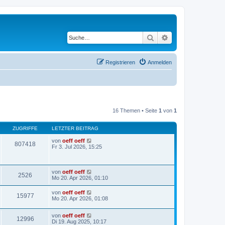
Suche
Erweiterte Suche
Registrieren
Anmelden
16 Themen • Seite
1
von
1
ZUGRIFFE
LETZTER BEITRAG
von
oeff oeff
807418
Fr 3. Jul 2026, 15:25
von
oeff oeff
2526
Mo 20. Apr 2026, 01:10
von
oeff oeff
15977
Mo 20. Apr 2026, 01:08
von
oeff oeff
12996
Di 19. Aug 2025, 10:17