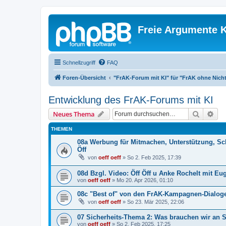
Freie Argumente K
Schnellzugriff
FAQ
Foren-Übersicht
"FrAK-Forum mit KI" für "FrAK ohne Nich
Entwicklung des FrAK-Forums mit KI
Suche
Erw
Neues Thema
THEMEN
08a Werbung für Mitmachen, Unterstützung, Sc
Öff
von
oeff oeff
»
So 2. Feb 2025, 17:39
08d Bzgl. Video: Öff Öff u Anke Rochelt mit
von
oeff oeff
»
Mo 20. Apr 2026, 01:10
08c "Best of" von den FrAK-Kampagnen-Dialoge
von
oeff oeff
»
So 23. Mär 2025, 22:06
07 Sicherheits-Thema 2: Was brauchen wir an 
von
oeff oeff
»
So 2. Feb 2025, 17:25