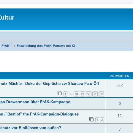
ultur
t-FrAK!"
Entwicklung des FrAK-Forums mit KI
eiterte Suche
ANTWORTEN
hutz-Mächte - Doku der Gepräche zw Shanara-Fa u Öff
512
1
48
49
50
51
52
…
 Eugen Drewermann über FrAK-Kampagne
0
n /"Best of" the FrAK-Campaign-Dialogues
12
1
2
Schutz vor Einflüssen von außen?
7