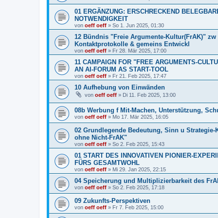
01 ERGÄNZUNG: ERSCHRECKEND BELEGBARE 
NOTWENDIGKEIT
von
oeff oeff
»
So 1. Jun 2025, 01:30
12 Bündnis "Freie Argumente-Kultur(FrAK)" z
Kontaktprotokolle & gemeins Entwickl
von
oeff oeff
»
Fr 28. Mär 2025, 17:00
11 CAMPAIGN FOR "FREE ARGUMENTS-CULTUR
AN AI-FORUM AS START-TOOL
von
oeff oeff
»
Fr 21. Feb 2025, 17:47
10 Aufhebung von Einwänden
von
oeff oeff
»
Di 11. Feb 2025, 13:00
08b Werbung f Mit-Machen, Unterstützung, Schut
von
oeff oeff
»
Mo 17. Mär 2025, 16:05
02 Grundlegende Bedeutung, Sinn u Strategie-
ohne Nicht-FrAK"
von
oeff oeff
»
So 2. Feb 2025, 15:43
01 START DES INNOVATIVEN PIONIER-EXPE
FÜRS GESAMTWOHL
von
oeff oeff
»
Mi 29. Jan 2025, 22:15
04 Speicherung und Multiplizierbarkeit des Fr
von
oeff oeff
»
So 2. Feb 2025, 17:18
09 Zukunfts-Perspektiven
von
oeff oeff
»
Fr 7. Feb 2025, 15:00