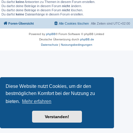
Du darfst
keine
Antworten zu Themen in diesem Forum erstellen.
Du darfst deine Beiträge in diesem Forum
nicht
ändern.
Du darfst deine Beiträge in diesem Forum
nicht
löschen.
Du darfst
keine
Dateianhänge in diesem Forum erstellen.
Foren-Übersicht
Alle Cookies löschen
Alle Zeiten sind
UTC+02:00
Powered by
phpBB
® Forum Software © phpBB Limited
Deutsche Übersetzung durch
phpBB.de
Datenschutz
|
Nutzungsbedingungen
Diese Website nutzt Cookies, um dir den
bestmöglichen Komfort bei der Nutzung zu
bieten.
Mehr erfahren
Verstanden!