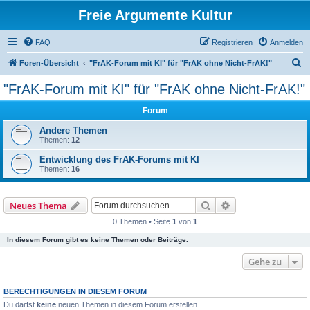
Freie Argumente Kultur
FAQ
Registrieren
Anmelden
S
Foren-Übersicht
"FrAK-Forum mit KI" für "FrAK ohne Nicht-FrAK!"
u
"FrAK-Forum mit KI" für "FrAK ohne Nicht-FrAK!"
c
Forum
h
e
Andere Themen
Themen:
12
Entwicklung des FrAK-Forums mit KI
Themen:
16
Suche
Erweiterte Suche
Neues Thema
0 Themen • Seite
1
von
1
In diesem Forum gibt es keine Themen oder Beiträge.
Gehe zu
BERECHTIGUNGEN IN DIESEM FORUM
Du darfst
keine
neuen Themen in diesem Forum erstellen.