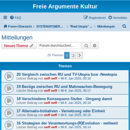
Freie Argumente Kultur
FAQ
Registrieren
Anmelden
S
Foren-Übersicht
SYSTEMATISIERUNG VON INHALTEN IN WISSENSCHAFTLICHER RICHTUNG
"Real Utopia" auch als neuer Wissenschafts-Ansatz
Mitteilungen
u
Mitteilungen
c
Suche
Erweiterte Suche
Neues Thema
h
e
1
2
Nächste
29 Themen
Themen
20 Vergleich zwischen RU und TV-Utopia bzw -Newtopia
Letzter Beitrag von
oeff oeff
«
Mi 8. Jan 2025, 00:18
19 Bezüge zwischen RU und Mahnwachen-Bewegung
Letzter Beitrag von
oeff oeff
«
Mi 8. Jan 2025, 00:17
18 Verschiedene Konsequenz-Stufen - Umgang damit
Letzter Beitrag von
oeff oeff
«
Mi 8. Jan 2025, 00:16
17 Alternativ-Initiativen - Vernetzung oder Einheit
Letzter Beitrag von
oeff oeff
«
Mi 8. Jan 2025, 00:15
16 Strategien der Verantwortungs-(R)Evolution - weltweit
Letzter Beitrag von
oeff oeff
«
Mi 8. Jan 2025, 00:14