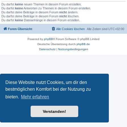
Du darfst
keine
neuen Themen in diesem Forum erstellen.
Du darfst
keine
Antworten zu Themen in diesem Forum erstellen.
Du darfst deine Beiträge in diesem Forum
nicht
ändern.
Du darfst deine Beiträge in diesem Forum
nicht
löschen.
Du darfst
keine
Dateianhänge in diesem Forum erstellen.
Foren-Übersicht
Alle Cookies löschen
Alle Zeiten sind
UTC+02:00
Powered by
phpBB
® Forum Software © phpBB Limited
Deutsche Übersetzung durch
phpBB.de
Datenschutz
|
Nutzungsbedingungen
Diese Website nutzt Cookies, um dir den
bestmöglichen Komfort bei der Nutzung zu
bieten.
Mehr erfahren
Verstanden!