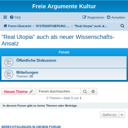
Freie Argumente Kultur
FAQ
Registrieren
Anmelden
S
Foren-Übersicht
SYSTEMATISIERUNG VON INHALTEN IN WISSENSCHAFTLICHER RICHTUNG
"Real Utopia" auch als neuer Wissenschafts-Ansatz
u
"Real Utopia" auch als neuer Wissenschafts-
c
Ansatz
h
Forum
e
Öffentliche Diskussion
Mitteilungen
Themen:
29
Suche
Erweiterte Suche
Neues Thema
0 Themen • Seite
1
von
1
In diesem Forum gibt es keine Themen oder Beiträge.
Gehe zu
BERECHTIGUNGEN IN DIESEM FORUM