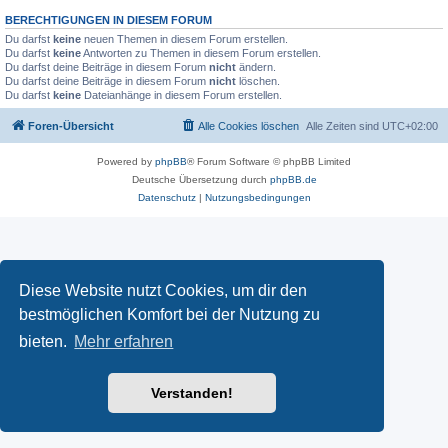
BERECHTIGUNGEN IN DIESEM FORUM
Du darfst
keine
neuen Themen in diesem Forum erstellen.
Du darfst
keine
Antworten zu Themen in diesem Forum erstellen.
Du darfst deine Beiträge in diesem Forum
nicht
ändern.
Du darfst deine Beiträge in diesem Forum
nicht
löschen.
Du darfst
keine
Dateianhänge in diesem Forum erstellen.
Foren-Übersicht
Alle Cookies löschen
Alle Zeiten sind
UTC+02:00
Powered by
phpBB
® Forum Software © phpBB Limited
Deutsche Übersetzung durch
phpBB.de
Datenschutz
|
Nutzungsbedingungen
Diese Website nutzt Cookies, um dir den
bestmöglichen Komfort bei der Nutzung zu
bieten.
Mehr erfahren
Verstanden!