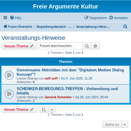
Freie Argumente Kultur
FAQ
Registrieren
Anmelden
S
Foren-Übersicht
Begrüßungsbereich - Welcome area
Veranstaltungs-Hinweise
u
Veranstaltungs-Hinweise
c
Suche
Erweiterte Suche
Neues Thema
h
2 Themen • Seite
1
von
1
e
Themen
Gemeinsame Aktivitäten mit dem "Digitalem Medien Dialog
Konzept"?
Letzter Beitrag von
oeff oeff
«
Do 5. Jun 2025, 11:28
Antworten:
6
SCHENKER-BEWEGUNGS-TREFFEN - Vorbereitung und
Inhalte
Letzter Beitrag von
Jannick Schenker
«
Sa 29. Jun 2024, 08:44
Antworten:
2
Neues Thema
2 Themen • Seite
1
von
1
Gehe zu