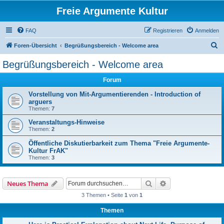
Freie Argumente Kultur
FAQ
Registrieren
Anmelden
S
Foren-Übersicht
Begrüßungsbereich - Welcome area
u
Begrüßungsbereich - Welcome area
c
Forum
h
e
Vorstellung von Mit-Argumentierenden - Introduction of
arguers
Themen:
7
Veranstaltungs-Hinweise
Themen:
2
Öffentliche Diskutierbarkeit zum Thema "Freie Argumente-
Kultur FrAK"
Themen:
3
Suche
Erweiterte Suche
Neues Thema
3 Themen • Seite
1
von
1
Themen