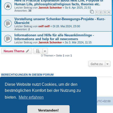
Here is Practical Explanation about Next Life, Purpose of
Human Life, philosophical/religious facts, theories etc.
Letzter Beitrag von
Jannick Schenker
«
So 6. Apr 2025, 21:51
Antworten:
38
1
2
3
4
Vorstellung unserer Schenker-Bewegungs-Projekte - Kurz-
Übersicht
Letzter Beitrag von
oeff oeff
«
Di 28. Mai 2024, 23:00
Antworten:
2
Informationen und Hilfe für alle Neuankömmlinge -
Informations and help for all newcomers
Letzter Beitrag von
Jannick Schenker
«
So 3. Mär 2024, 11:15
Neues Thema
3 Themen • Seite
1
von
1
Gehe zu
BERECHTIGUNGEN IN DIESEM FORUM
Du darfst
keine
neuen Themen in diesem Forum erstellen.
Du darfst
keine
Antworten zu Themen in diesem Forum erstellen.
Diese Website nutzt Cookies, um dir den
Du darfst deine Beiträge in diesem Forum
nicht
ändern.
bestmöglichen Komfort bei der Nutzung zu
Du darfst deine Beiträge in diesem Forum
nicht
löschen.
Du darfst
keine
Dateianhänge in diesem Forum erstellen.
bieten.
Mehr erfahren
Foren-Übersicht
Alle Cookies löschen
Alle Zeiten sind
UTC+02:00
Verstanden!
Powered by
phpBB
® Forum Software © phpBB Limited