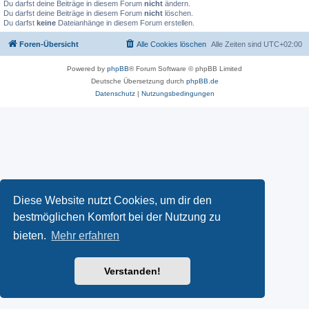
Du darfst deine Beiträge in diesem Forum
nicht
ändern.
Du darfst deine Beiträge in diesem Forum
nicht
löschen.
Du darfst
keine
Dateianhänge in diesem Forum erstellen.
Foren-Übersicht
Alle Cookies löschen
Alle Zeiten sind
UTC+02:00
Powered by
phpBB
® Forum Software © phpBB Limited
Deutsche Übersetzung durch
phpBB.de
Datenschutz
|
Nutzungsbedingungen
Diese Website nutzt Cookies, um dir den
bestmöglichen Komfort bei der Nutzung zu
bieten.
Mehr erfahren
Verstanden!