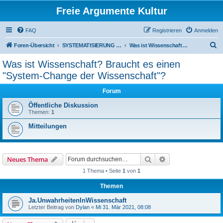
Freie Argumente Kultur
FAQ
Registrieren
Anmelden
S
Foren-Übersicht
SYSTEMATISIERUNG VON INHALTEN IN WISSENSCHAFTLICHER RICHTUNG
Was ist Wissenschaft? Braucht es einen "System-Change der Wissenschaft"?
u
Was ist Wissenschaft? Braucht es einen
c
"System-Change der Wissenschaft"?
h
Forum
e
Öffentliche Diskussion
Themen:
1
Mitteilungen
Suche
Erweiterte Suche
Neues Thema
1 Thema • Seite
1
von
1
Themen
Ja.UnwahrheitenInWissenschaft
Letzter Beitrag von
Dylan
«
Mi 31. Mär 2021, 08:08