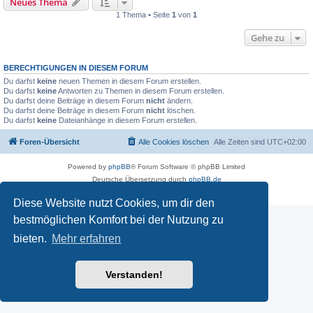
Neues Thema
1 Thema • Seite
1
von
1
Gehe zu
BERECHTIGUNGEN IN DIESEM FORUM
Du darfst
keine
neuen Themen in diesem Forum erstellen.
Du darfst
keine
Antworten zu Themen in diesem Forum erstellen.
Du darfst deine Beiträge in diesem Forum
nicht
ändern.
Du darfst deine Beiträge in diesem Forum
nicht
löschen.
Du darfst
keine
Dateianhänge in diesem Forum erstellen.
Foren-Übersicht
Alle Cookies löschen
Alle Zeiten sind
UTC+02:00
Powered by
phpBB
® Forum Software © phpBB Limited
Deutsche Übersetzung durch
phpBB.de
Datenschutz
|
Nutzungsbedingungen
Diese Website nutzt Cookies, um dir den
bestmöglichen Komfort bei der Nutzung zu
bieten.
Mehr erfahren
Verstanden!