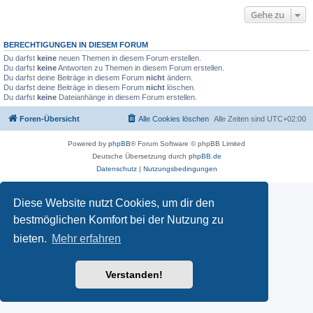
Gehe zu
BERECHTIGUNGEN IN DIESEM FORUM
Du darfst
keine
neuen Themen in diesem Forum erstellen.
Du darfst
keine
Antworten zu Themen in diesem Forum erstellen.
Du darfst deine Beiträge in diesem Forum
nicht
ändern.
Du darfst deine Beiträge in diesem Forum
nicht
löschen.
Du darfst
keine
Dateianhänge in diesem Forum erstellen.
Foren-Übersicht
Alle Cookies löschen
Alle Zeiten sind
UTC+02:00
Powered by
phpBB
® Forum Software © phpBB Limited
Deutsche Übersetzung durch
phpBB.de
Datenschutz
|
Nutzungsbedingungen
Diese Website nutzt Cookies, um dir den
bestmöglichen Komfort bei der Nutzung zu
bieten.
Mehr erfahren
Verstanden!