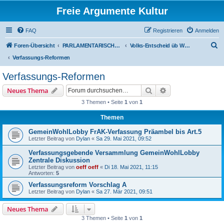
Freie Argumente Kultur
FAQ
Registrieren
Anmelden
S
Foren-Übersicht
PARLAMENTARISCHER VERÄNDERUNGS-WEG - NEUE VOLKS-ENTSCHEID-KULTUR - ZUVORDERST ÜBERS WAHL-PROGRAMM
Volks-Entscheid üb Wahl-Programm
u
Verfassungs-Reformen
c
Verfassungs-Reformen
h
Suche
Erweiterte Suche
Neues Thema
e
3 Themen • Seite
1
von
1
Themen
GemeinWohlLobby FrAK-Verfassung Präambel bis Art.5
Letzter Beitrag von
Dylan
«
Sa 29. Mai 2021, 09:52
Verfassungsgebende Versammlung GemeinWohlLobby
Zentrale Diskussion
Letzter Beitrag von
oeff oeff
«
Di 18. Mai 2021, 11:15
Antworten:
5
Verfassungsreform Vorschlag A
Letzter Beitrag von
Dylan
«
Sa 27. Mär 2021, 09:51
Neues Thema
3 Themen • Seite
1
von
1