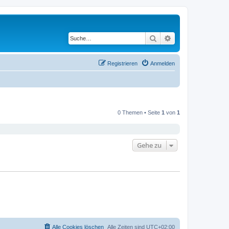
Suche
Erweiterte Suche
Registrieren
Anmelden
0 Themen • Seite
1
von
1
Gehe zu
Alle Cookies löschen
Alle Zeiten sind
UTC+02:00