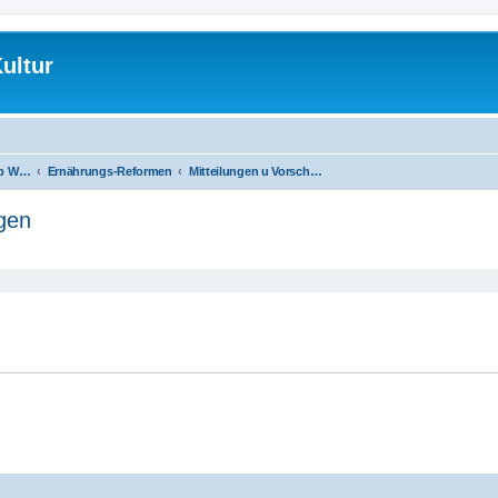
ultur
Volks-Entscheid üb Wahl-Programm
Ernährungs-Reformen
Mitteilungen u Vorschlags-Aktualisierungen
ngen
eiterte Suche