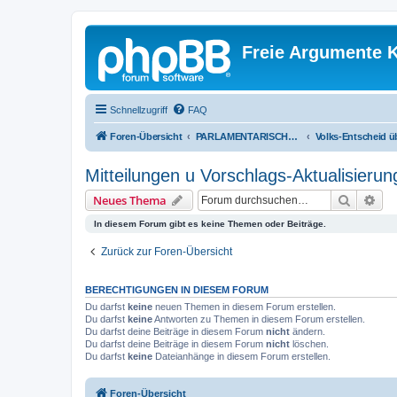
Freie Argumente K
Schnellzugriff
FAQ
Foren-Übersicht
PARLAMENTARISCHER VERÄNDERUNGS-WEG - NEUE VOLKS-ENTSCHEID-KULTUR - ZUVORDERST ÜBERS WAHL-PROGRAMM
Mitteilungen u Vorschlags-Aktualisieru
Suche
Erw
Neues Thema
In diesem Forum gibt es keine Themen oder Beiträge.
Zurück zur Foren-Übersicht
BERECHTIGUNGEN IN DIESEM FORUM
Du darfst
keine
neuen Themen in diesem Forum erstellen.
Du darfst
keine
Antworten zu Themen in diesem Forum erstellen.
Du darfst deine Beiträge in diesem Forum
nicht
ändern.
Du darfst deine Beiträge in diesem Forum
nicht
löschen.
Du darfst
keine
Dateianhänge in diesem Forum erstellen.
Foren-Übersicht