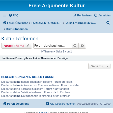
Freie Argumente Kultur
FAQ
Registrieren
Anmelden
S
Foren-Übersicht
PARLAMENTARISCHER VERÄNDERUNGS-WEG - NEUE VOLKS-ENTSCHEID-KULTUR - ZUVORDERST ÜBERS WAHL-PROGRAMM
Volks-Entscheid üb Wahl-Programm
u
Kultur-Reformen
c
Kultur-Reformen
h
Suche
Erweiterte Suche
Neues Thema
e
0 Themen • Seite
1
von
1
In diesem Forum gibt es keine Themen oder Beiträge.
Gehe zu
BERECHTIGUNGEN IN DIESEM FORUM
Du darfst
keine
neuen Themen in diesem Forum erstellen.
Du darfst
keine
Antworten zu Themen in diesem Forum erstellen.
Du darfst deine Beiträge in diesem Forum
nicht
ändern.
Du darfst deine Beiträge in diesem Forum
nicht
löschen.
Du darfst
keine
Dateianhänge in diesem Forum erstellen.
Foren-Übersicht
Alle Cookies löschen
Alle Zeiten sind
UTC+02:00
Powered by
phpBB
® Forum Software © phpBB Limited