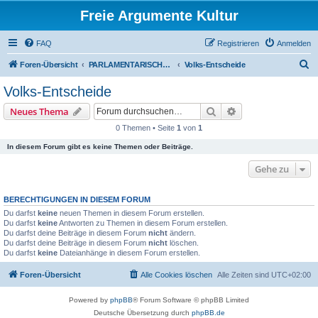
Freie Argumente Kultur
FAQ
Registrieren
Anmelden
S
Foren-Übersicht
PARLAMENTARISCHER VERÄNDERUNGS-WEG - NEUE VOLKS-ENTSCHEID-KULTUR - ZUVORDERST ÜBERS WAHL-PROGRAMM
Volks-Entscheide
u
Volks-Entscheide
c
Suche
Erweiterte Suche
Neues Thema
h
0 Themen • Seite
1
von
1
e
In diesem Forum gibt es keine Themen oder Beiträge.
Gehe zu
BERECHTIGUNGEN IN DIESEM FORUM
Du darfst
keine
neuen Themen in diesem Forum erstellen.
Du darfst
keine
Antworten zu Themen in diesem Forum erstellen.
Du darfst deine Beiträge in diesem Forum
nicht
ändern.
Du darfst deine Beiträge in diesem Forum
nicht
löschen.
Du darfst
keine
Dateianhänge in diesem Forum erstellen.
Foren-Übersicht
Alle Cookies löschen
Alle Zeiten sind
UTC+02:00
Powered by
phpBB
® Forum Software © phpBB Limited
Deutsche Übersetzung durch
phpBB.de