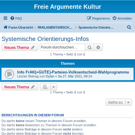
Freie Argumente Kultur
FAQ
Registrieren
Anmelden
S
Foren-Übersicht
PARLAMENTARISCHER VERÄNDERUNGS-WEG - NEUE VOLKS-ENTSCHEID-KULTUR - ZUVORDERST ÜBERS WAHL-PROGRAMM
Systemische Orientierungs-Infos
u
Systemische Orientierungs-Infos
c
Suche
Erweiterte Suche
Neues Thema
h
1 Thema • Seite
1
von
1
e
Themen
Info FrAK(=GUTE)-Parteien-Volksentscheid-Wahlprogramme
Letzter Beitrag von
Dylan
«
Sa 27. Mär 2021, 09:14
Neues Thema
1 Thema • Seite
1
von
1
Gehe zu
BERECHTIGUNGEN IN DIESEM FORUM
Du darfst
keine
neuen Themen in diesem Forum erstellen.
Du darfst
keine
Antworten zu Themen in diesem Forum erstellen.
Du darfst deine Beiträge in diesem Forum
nicht
ändern.
Du darfst deine Beiträge in diesem Forum
nicht
löschen.