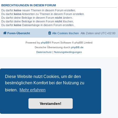
BERECHTIGUNGEN IN DIESEM FORUM
Du darfst
keine
neuen Themen in diesem Forum erstellen.
Du darfst
keine
Antworten zu Themen in diesem Forum erstellen.
Du darfst deine Beiträge in diesem Forum
nicht
ändern.
Du darfst deine Beiträge in diesem Forum
nicht
löschen.
Du darfst
keine
Dateianhänge in diesem Forum erstellen.
Foren-Übersicht
Alle Cookies löschen
Alle Zeiten sind
UTC+02:00
Powered by
phpBB
® Forum Software © phpBB Limited
Deutsche Übersetzung durch
phpBB.de
Datenschutz
|
Nutzungsbedingungen
Diese Website nutzt Cookies, um dir den
bestmöglichen Komfort bei der Nutzung zu
bieten.
Mehr erfahren
Verstanden!