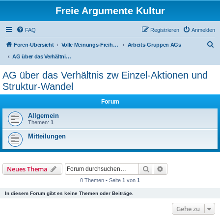
Freie Argumente Kultur
FAQ
Registrieren
Anmelden
S
Foren-Übersicht
Volle Meinungs-Freiheit mit 'Vorhang-System' -- frei dosierter Zugang zu allen Inhalten und AGs
Arbeits-Gruppen AGs
u
AG über das Verhältnis zw Einzel-Aktionen und Struktur-Wandel
c
AG über das Verhältnis zw Einzel-Aktionen und
h
Struktur-Wandel
e
Forum
Allgemein
Themen:
1
Mitteilungen
Suche
Erweiterte Suche
Neues Thema
0 Themen • Seite
1
von
1
In diesem Forum gibt es keine Themen oder Beiträge.
Gehe zu