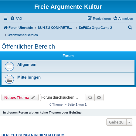
Freie Argumente Kultur
FAQ
Registrieren
Anmelden
S
Foren-Übersicht
NUN ZU KONKRETEN AKTIONEN U PROJEKTEN, ALS WICHTIGSTES AUSSER-PARLAMENTARISCHE KOMMUNEN WIE DAS DeFüCa
DeFüCa Orga-Camp 2
u
Öffentlicher Bereich
c
Öffentlicher Bereich
h
Forum
e
Allgemein
Mitteilungen
Suche
Erweiterte Suche
Neues Thema
0 Themen • Seite
1
von
1
In diesem Forum gibt es keine Themen oder Beiträge.
Gehe zu
BERECHTIGUNGEN IN DIESEM FORUM