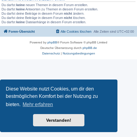
Du darfst
keine
neuen Themen in diesem Forum erstellen.
Du darfst
keine
Antworten zu Themen in diesem Forum erstellen.
Du darfst deine Beiträge in diesem Forum
nicht
ändern.
Du darfst deine Beiträge in diesem Forum
nicht
löschen.
Du darfst
keine
Dateianhänge in diesem Forum erstellen.
Foren-Übersicht
Alle Cookies löschen
Alle Zeiten sind
UTC+02:00
Powered by
phpBB
® Forum Software © phpBB Limited
Deutsche Übersetzung durch
phpBB.de
Datenschutz
|
Nutzungsbedingungen
Diese Website nutzt Cookies, um dir den
bestmöglichen Komfort bei der Nutzung zu
bieten.
Mehr erfahren
Verstanden!