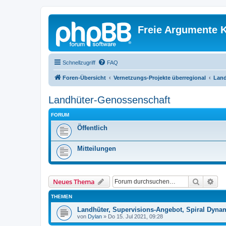
Freie Argumente K
Schnellzugriff
FAQ
Foren-Übersicht
Vernetzungs-Projekte überregional
Land
Landhüter-Genossenschaft
FORUM
Öffentlich
Mitteilungen
Suche
Erw
Neues Thema
THEMEN
Landhüter, Supervisions-Angebot, Spiral Dynam
von
Dylan
»
Do 15. Jul 2021, 09:28