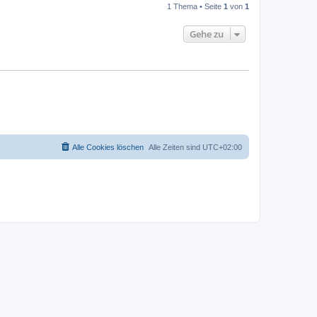
1 Thema • Seite
1
von
1
Gehe zu
Alle Cookies löschen
Alle Zeiten sind
UTC+02:00