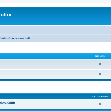
ultur
hüter-Genossenschaft
THEMEN
0
0
eiterte Suche
ANTWORTEN
ics-Kritik
0