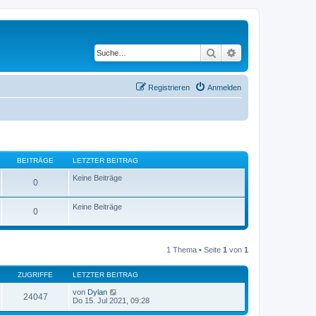
Suche
Erweiterte Suche
Registrieren
Anmelden
BEITRÄGE
LETZTER BEITRAG
Keine Beiträge
0
Keine Beiträge
0
1 Thema • Seite
1
von
1
ZUGRIFFE
LETZTER BEITRAG
von
Dylan
24047
Do 15. Jul 2021, 09:28