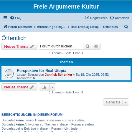
Freie Argumente Kultur
FAQ
Registrieren
Anmelden
S
Foren-Übersicht
Vernetzungs-Projekte überregional
Real-Utopia(-Oase)
Öffentlich
u
Öffentlich
c
Suche
Erweiterte Suche
Neues Thema
h
1 Thema • Seite
1
von
1
e
Themen
Perspektive für Real-Utopia
Letzter Beitrag von
Jannick Schenker
«
Sa 18. Okt 2025, 09:52
Antworten:
6
Neues Thema
1 Thema • Seite
1
von
1
Gehe zu
BERECHTIGUNGEN IN DIESEM FORUM
Du darfst
keine
neuen Themen in diesem Forum erstellen.
Du darfst
keine
Antworten zu Themen in diesem Forum erstellen.
Du darfst deine Beiträge in diesem Forum
nicht
ändern.