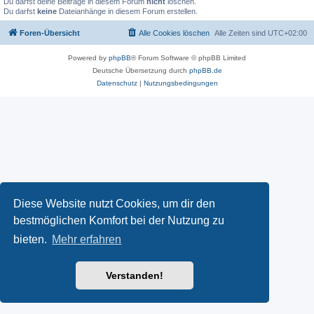
Du darfst deine Beiträge in diesem Forum
nicht
löschen.
Du darfst
keine
Dateianhänge in diesem Forum erstellen.
Foren-Übersicht
Alle Cookies löschen
Alle Zeiten sind
UTC+02:00
Powered by
phpBB
® Forum Software © phpBB Limited
Deutsche Übersetzung durch
phpBB.de
Datenschutz
|
Nutzungsbedingungen
Diese Website nutzt Cookies, um dir den
bestmöglichen Komfort bei der Nutzung zu
bieten.
Mehr erfahren
Verstanden!