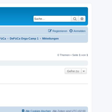
Suche
Erweiterte Suche
Registrieren
Anmelden
FüCa
DeFüCa Orga-Camp 1
Mitteilungen
0 Themen • Seite
1
von
1
Gehe zu
Alle Cookies löschen
Alle Zeiten sind
UTC+02:00