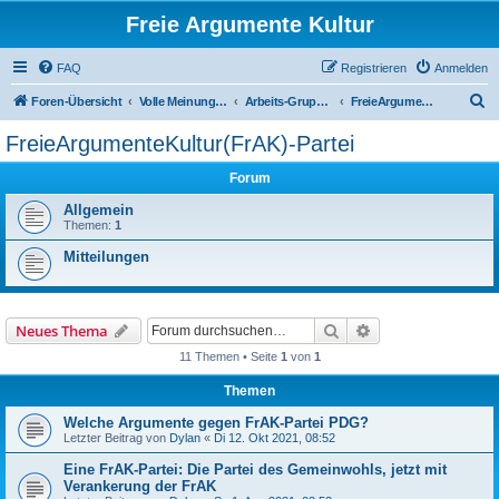
Freie Argumente Kultur
FAQ
Registrieren
Anmelden
S
Foren-Übersicht
Volle Meinungs-Freiheit mit 'Vorhang-System' -- frei dosierter Zugang zu allen Inhalten und AGs
Arbeits-Gruppen AGs
FreieArgumenteKultur(FrAK)-Partei
u
FreieArgumenteKultur(FrAK)-Partei
c
Forum
h
e
Allgemein
Themen:
1
Mitteilungen
Suche
Erweiterte Suche
Neues Thema
11 Themen • Seite
1
von
1
Themen
Welche Argumente gegen FrAK-Partei PDG?
Letzter Beitrag von
Dylan
«
Di 12. Okt 2021, 08:52
Eine FrAK-Partei: Die Partei des Gemeinwohls, jetzt mit
Verankerung der FrAK