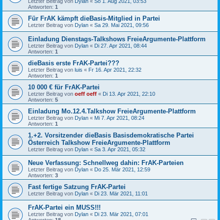
Letzter Beitrag von
Dylan
«
So 1. Aug 2021, 03:53
Antworten:
1
Für FrAK kämpft dieBasis-Mitglied in Partei
Letzter Beitrag von
Dylan
«
Sa 29. Mai 2021, 09:56
Einladung Dienstags-Talkshows FreieArgumente-Plattform
Letzter Beitrag von
Dylan
«
Di 27. Apr 2021, 08:44
Antworten:
1
dieBasis erste FrAK-Partei???
Letzter Beitrag von
luis
«
Fr 16. Apr 2021, 22:32
Antworten:
1
10 000 € für FrAK-Partei
Letzter Beitrag von
oeff oeff
«
Di 13. Apr 2021, 22:10
Antworten:
5
Einladung Mo.12.4.Talkshow FreieArgumente-Plattform
Letzter Beitrag von
Dylan
«
Mi 7. Apr 2021, 08:24
Antworten:
1
1.+2. Vorsitzender dieBasis Basisdemokratische Partei
Österreich Talkshow FreieArgumente-Plattform
Letzter Beitrag von
Dylan
«
Sa 3. Apr 2021, 05:32
Neue Verfassung: Schnellweg dahin: FrAK-Parteien
Letzter Beitrag von
Dylan
«
Do 25. Mär 2021, 12:59
Antworten:
3
Fast fertige Satzung FrAK-Partei
Letzter Beitrag von
Dylan
«
Di 23. Mär 2021, 11:01
FrAK-Partei ein MUSS!!!
Letzter Beitrag von
Dylan
«
Di 23. Mär 2021, 07:01