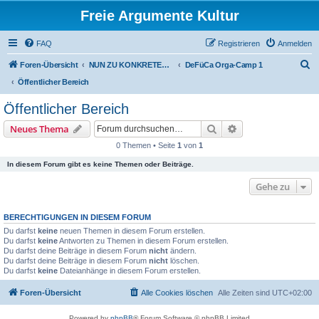
Freie Argumente Kultur
FAQ
Registrieren
Anmelden
S
Foren-Übersicht
NUN ZU KONKRETEN AKTIONEN U PROJEKTEN, ALS WICHTIGSTES AUSSER-PARLAMENTARISCHE KOMMUNEN WIE DAS DeFüCa
DeFüCa Orga-Camp 1
u
Öffentlicher Bereich
c
Öffentlicher Bereich
h
Suche
Erweiterte Suche
Neues Thema
e
0 Themen • Seite
1
von
1
In diesem Forum gibt es keine Themen oder Beiträge.
Gehe zu
BERECHTIGUNGEN IN DIESEM FORUM
Du darfst
keine
neuen Themen in diesem Forum erstellen.
Du darfst
keine
Antworten zu Themen in diesem Forum erstellen.
Du darfst deine Beiträge in diesem Forum
nicht
ändern.
Du darfst deine Beiträge in diesem Forum
nicht
löschen.
Du darfst
keine
Dateianhänge in diesem Forum erstellen.
Foren-Übersicht
Alle Cookies löschen
Alle Zeiten sind
UTC+02:00
Powered by
phpBB
® Forum Software © phpBB Limited