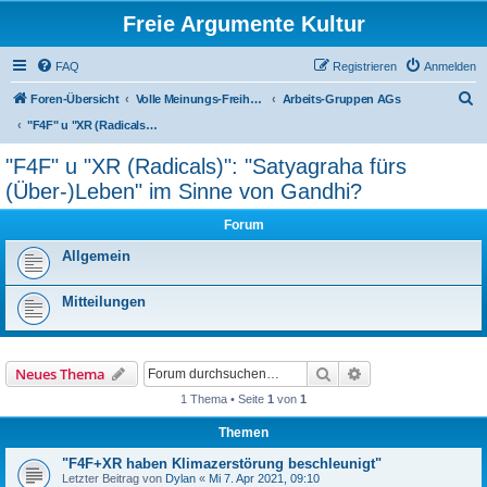
Freie Argumente Kultur
FAQ
Registrieren
Anmelden
S
Foren-Übersicht
Volle Meinungs-Freiheit mit 'Vorhang-System' -- frei dosierter Zugang zu allen Inhalten und AGs
Arbeits-Gruppen AGs
u
"F4F" u "XR (Radicals)": "Satyagraha fürs (Über-)Leben" im Sinne von Gandhi?
c
"F4F" u "XR (Radicals)": "Satyagraha fürs
h
(Über-)Leben" im Sinne von Gandhi?
e
Forum
Allgemein
Mitteilungen
Suche
Erweiterte Suche
Neues Thema
1 Thema • Seite
1
von
1
Themen
"F4F+XR haben Klimazerstörung beschleunigt"
Letzter Beitrag von
Dylan
«
Mi 7. Apr 2021, 09:10