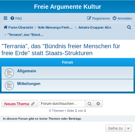
Freie Argumente Kultur
FAQ
Registrieren
Anmelden
S
Foren-Übersicht
Volle Meinungs-Freiheit mit 'Vorhang-System' -- frei dosierter Zugang zu allen Inhalten und AGs
Arbeits-Gruppen AGs
u
"Terrania", das "Bündnis freier Menschen für freie Erde" statt Staats-Strukturen
c
"Terrania", das "Bündnis freier Menschen für
h
freie Erde" statt Staats-Strukturen
e
Forum
Allgemein
Mitteilungen
Suche
Erweiterte Suche
Neues Thema
0 Themen • Seite
1
von
1
In diesem Forum gibt es keine Themen oder Beiträge.
Gehe zu