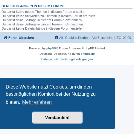
BERECHTIGUNGEN IN DIESEM FORUM
Du darfst
keine
neuen Themen in diesem Forum erstellen.
Du darfst
keine
Antworten zu Themen in diesem Forum erstellen.
Du darfst deine Beiträge in diesem Forum
nicht
ändern.
Du darfst deine Beiträge in diesem Forum
nicht
löschen.
Du darfst
keine
Dateianhänge in diesem Forum erstellen.
Foren-Übersicht
Alle Cookies löschen
Alle Zeiten sind
UTC+02:00
Powered by
phpBB
® Forum Software © phpBB Limited
Deutsche Übersetzung durch
phpBB.de
Datenschutz
|
Nutzungsbedingungen
Diese Website nutzt Cookies, um dir den
bestmöglichen Komfort bei der Nutzung zu
bieten.
Mehr erfahren
Verstanden!