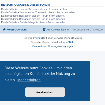
BERECHTIGUNGEN IN DIESEM FORUM
Du darfst
keine
neuen Themen in diesem Forum erstellen.
Du darfst
keine
Antworten zu Themen in diesem Forum erstellen.
Du darfst deine Beiträge in diesem Forum
nicht
ändern.
Du darfst deine Beiträge in diesem Forum
nicht
löschen.
Du darfst
keine
Dateianhänge in diesem Forum erstellen.
Foren-Übersicht
Alle Cookies löschen
Alle Zeiten sind
UTC+02:00
Powered by
phpBB
® Forum Software © phpBB Limited
Deutsche Übersetzung durch
phpBB.de
Datenschutz
|
Nutzungsbedingungen
Diese Website nutzt Cookies, um dir den
bestmöglichen Komfort bei der Nutzung zu
bieten.
Mehr erfahren
Verstanden!