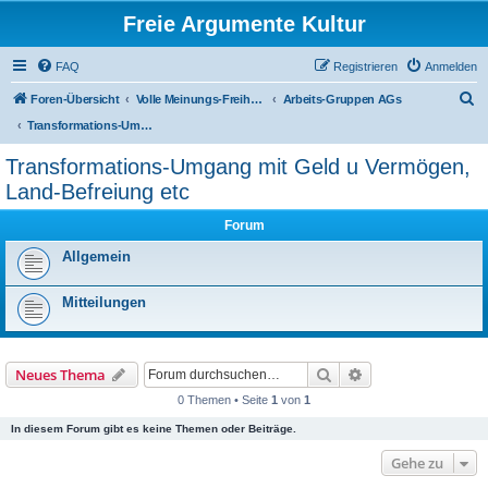
Freie Argumente Kultur
FAQ
Registrieren
Anmelden
S
Foren-Übersicht
Volle Meinungs-Freiheit mit 'Vorhang-System' -- frei dosierter Zugang zu allen Inhalten und AGs
Arbeits-Gruppen AGs
u
Transformations-Umgang mit Geld u Vermögen, Land-Befreiung etc
c
Transformations-Umgang mit Geld u Vermögen,
h
Land-Befreiung etc
e
Forum
Allgemein
Mitteilungen
Suche
Erweiterte Suche
Neues Thema
0 Themen • Seite
1
von
1
In diesem Forum gibt es keine Themen oder Beiträge.
Gehe zu