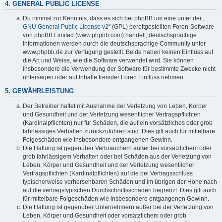
4. GENERAL PUBLIC LICENSE
Du nimmst zur Kenntnis, dass es sich bei phpBB um eine unter der „
GNU General Public License v2
“ (GPL) bereitgestellten Foren-Software
von phpBB Limited (www.phpbb.com) handelt; deutschsprachige
Informationen werden durch die deutschsprachige Community unter
www.phpbb.de zur Verfügung gestellt. Beide haben keinen Einfluss auf
die Art und Weise, wie die Software verwendet wird. Sie können
insbesondere die Verwendung der Software für bestimmte Zwecke nicht
untersagen oder auf Inhalte fremder Foren Einfluss nehmen.
5. GEWÄHRLEISTUNG
Der Betreiber haftet mit Ausnahme der Verletzung von Leben, Körper
und Gesundheit und der Verletzung wesentlicher Vertragspflichten
(Kardinalpflichten) nur für Schäden, die auf ein vorsätzliches oder grob
fahrlässiges Verhalten zurückzuführen sind. Dies gilt auch für mittelbare
Folgeschäden wie insbesondere entgangenen Gewinn.
Die Haftung ist gegenüber Verbrauchern außer bei vorsätzlichem oder
grob fahrlässigem Verhalten oder bei Schäden aus der Verletzung von
Leben, Körper und Gesundheit und der Verletzung wesentlicher
Vertragspflichten (Kardinalpflichten) auf die bei Vertragsschluss
typischerweise vorhersehbaren Schäden und im übrigen der Höhe nach
auf die vertragstypischen Durchschnittsschäden begrenzt. Dies gilt auch
für mittelbare Folgeschäden wie insbesondere entgangenen Gewinn.
Die Haftung ist gegenüber Unternehmern außer bei der Verletzung von
Leben, Körper und Gesundheit oder vorsätzlichem oder grob