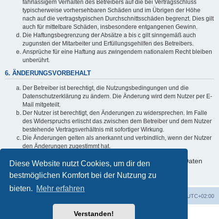
fahrlässigem Verhalten des Betreibers auf die bei Vertragsschluss
typischerweise vorhersehbaren Schäden und im Übrigen der Höhe
nach auf die vertragstypischen Durchschnittsschäden begrenzt. Dies gilt
auch für mittelbare Schäden, insbesondere entgangenen Gewinn.
Die Haftungsbegrenzung der Absätze a bis c gilt sinngemäß auch
zugunsten der Mitarbeiter und Erfüllungsgehilfen des Betreibers.
Ansprüche für eine Haftung aus zwingendem nationalem Recht bleiben
unberührt.
6. ÄNDERUNGSVORBEHALT
Der Betreiber ist berechtigt, die Nutzungsbedingungen und die
Datenschutzerklärung zu ändern. Die Änderung wird dem Nutzer per E-
Mail mitgeteilt.
Der Nutzer ist berechtigt, den Änderungen zu widersprechen. Im Falle
des Widerspruchs erlischt das zwischen dem Betreiber und dem Nutzer
bestehende Vertragsverhältnis mit sofortiger Wirkung.
Die Änderungen gelten als anerkannt und verbindlich, wenn der Nutzer
den Änderungen zugestimmt hat.
Informationen über den Umgang mit deinen persönlichen Daten
Diese Website nutzt Cookies, um dir den
sind in der Datenschutzerklärung enthalten.
bestmöglichen Komfort bei der Nutzung zu
bieten.
Mehr erfahren
Foren-Übersicht
Alle Cookies löschen
Alle Zeiten sind
UTC+02:00
Verstanden!
Powered by
phpBB
® Forum Software © phpBB Limited