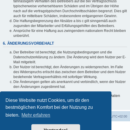
fahrlässigem Verhalten des Betreibers auf die bei Vertragsschluss
typischerweise vorhersehbaren Schäden und im Übrigen der Höhe
nach auf die vertragstypischen Durchschnittsschäden begrenzt. Dies gilt
auch für mittelbare Schäden, insbesondere entgangenen Gewinn.
Die Haftungsbegrenzung der Absätze a bis c gilt sinngemäß auch
zugunsten der Mitarbeiter und Erfüllungsgehilfen des Betreibers.
Ansprüche für eine Haftung aus zwingendem nationalem Recht bleiben
unberührt.
6. ÄNDERUNGSVORBEHALT
Der Betreiber ist berechtigt, die Nutzungsbedingungen und die
Datenschutzerklärung zu ändern. Die Änderung wird dem Nutzer per E-
Mail mitgeteilt.
Der Nutzer ist berechtigt, den Änderungen zu widersprechen. Im Falle
des Widerspruchs erlischt das zwischen dem Betreiber und dem Nutzer
bestehende Vertragsverhältnis mit sofortiger Wirkung.
Die Änderungen gelten als anerkannt und verbindlich, wenn der Nutzer
den Änderungen zugestimmt hat.
Informationen über den Umgang mit deinen persönlichen Daten
Diese Website nutzt Cookies, um dir den
sind in der Datenschutzerklärung enthalten.
bestmöglichen Komfort bei der Nutzung zu
bieten.
Mehr erfahren
Foren-Übersicht
Alle Cookies löschen
Alle Zeiten sind
UTC+02:00
Powered by
phpBB
® Forum Software © phpBB Limited