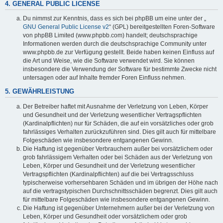
4. GENERAL PUBLIC LICENSE
Du nimmst zur Kenntnis, dass es sich bei phpBB um eine unter der „
GNU General Public License v2
“ (GPL) bereitgestellten Foren-Software
von phpBB Limited (www.phpbb.com) handelt; deutschsprachige
Informationen werden durch die deutschsprachige Community unter
www.phpbb.de zur Verfügung gestellt. Beide haben keinen Einfluss auf
die Art und Weise, wie die Software verwendet wird. Sie können
insbesondere die Verwendung der Software für bestimmte Zwecke nicht
untersagen oder auf Inhalte fremder Foren Einfluss nehmen.
5. GEWÄHRLEISTUNG
Der Betreiber haftet mit Ausnahme der Verletzung von Leben, Körper
und Gesundheit und der Verletzung wesentlicher Vertragspflichten
(Kardinalpflichten) nur für Schäden, die auf ein vorsätzliches oder grob
fahrlässiges Verhalten zurückzuführen sind. Dies gilt auch für mittelbare
Folgeschäden wie insbesondere entgangenen Gewinn.
Die Haftung ist gegenüber Verbrauchern außer bei vorsätzlichem oder
grob fahrlässigem Verhalten oder bei Schäden aus der Verletzung von
Leben, Körper und Gesundheit und der Verletzung wesentlicher
Vertragspflichten (Kardinalpflichten) auf die bei Vertragsschluss
typischerweise vorhersehbaren Schäden und im übrigen der Höhe nach
auf die vertragstypischen Durchschnittsschäden begrenzt. Dies gilt auch
für mittelbare Folgeschäden wie insbesondere entgangenen Gewinn.
Die Haftung ist gegenüber Unternehmern außer bei der Verletzung von
Leben, Körper und Gesundheit oder vorsätzlichem oder grob