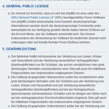
4. GENERAL PUBLIC LICENSE
Du nimmst zur Kenntnis, dass es sich bei phpBB um eine unter der „
GNU General Public License v2
“ (GPL) bereitgestellten Foren-Software
von phpBB Limited (www.phpbb.com) handelt; deutschsprachige
Informationen werden durch die deutschsprachige Community unter
www.phpbb.de zur Verfügung gestellt. Beide haben keinen Einfluss auf
die Art und Weise, wie die Software verwendet wird. Sie können
insbesondere die Verwendung der Software für bestimmte Zwecke nicht
untersagen oder auf Inhalte fremder Foren Einfluss nehmen.
5. GEWÄHRLEISTUNG
Der Betreiber haftet mit Ausnahme der Verletzung von Leben, Körper
und Gesundheit und der Verletzung wesentlicher Vertragspflichten
(Kardinalpflichten) nur für Schäden, die auf ein vorsätzliches oder grob
fahrlässiges Verhalten zurückzuführen sind. Dies gilt auch für mittelbare
Folgeschäden wie insbesondere entgangenen Gewinn.
Die Haftung ist gegenüber Verbrauchern außer bei vorsätzlichem oder
grob fahrlässigem Verhalten oder bei Schäden aus der Verletzung von
Leben, Körper und Gesundheit und der Verletzung wesentlicher
Vertragspflichten (Kardinalpflichten) auf die bei Vertragsschluss
typischerweise vorhersehbaren Schäden und im übrigen der Höhe nach
auf die vertragstypischen Durchschnittsschäden begrenzt. Dies gilt auch
für mittelbare Folgeschäden wie insbesondere entgangenen Gewinn.
Die Haftung ist gegenüber Unternehmern außer bei der Verletzung von