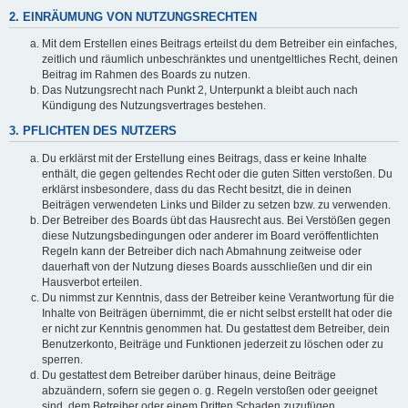
2. EINRÄUMUNG VON NUTZUNGSRECHTEN
Mit dem Erstellen eines Beitrags erteilst du dem Betreiber ein einfaches,
zeitlich und räumlich unbeschränktes und unentgeltliches Recht, deinen
Beitrag im Rahmen des Boards zu nutzen.
Das Nutzungsrecht nach Punkt 2, Unterpunkt a bleibt auch nach
Kündigung des Nutzungsvertrages bestehen.
3. PFLICHTEN DES NUTZERS
Du erklärst mit der Erstellung eines Beitrags, dass er keine Inhalte
enthält, die gegen geltendes Recht oder die guten Sitten verstoßen. Du
erklärst insbesondere, dass du das Recht besitzt, die in deinen
Beiträgen verwendeten Links und Bilder zu setzen bzw. zu verwenden.
Der Betreiber des Boards übt das Hausrecht aus. Bei Verstößen gegen
diese Nutzungsbedingungen oder anderer im Board veröffentlichten
Regeln kann der Betreiber dich nach Abmahnung zeitweise oder
dauerhaft von der Nutzung dieses Boards ausschließen und dir ein
Hausverbot erteilen.
Du nimmst zur Kenntnis, dass der Betreiber keine Verantwortung für die
Inhalte von Beiträgen übernimmt, die er nicht selbst erstellt hat oder die
er nicht zur Kenntnis genommen hat. Du gestattest dem Betreiber, dein
Benutzerkonto, Beiträge und Funktionen jederzeit zu löschen oder zu
sperren.
Du gestattest dem Betreiber darüber hinaus, deine Beiträge
abzuändern, sofern sie gegen o. g. Regeln verstoßen oder geeignet
sind, dem Betreiber oder einem Dritten Schaden zuzufügen.