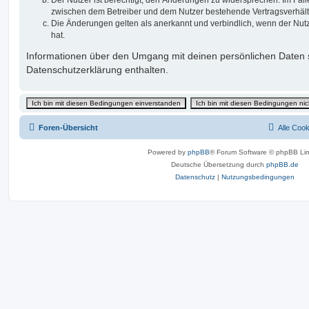
Der Nutzer ist berechtigt, den Änderungen zu widersprechen. Im Fall
zwischen dem Betreiber und dem Nutzer bestehende Vertragsverhältni
Die Änderungen gelten als anerkannt und verbindlich, wenn der Nu
hat.
Informationen über den Umgang mit deinen persönlichen Daten s
Datenschutzerklärung enthalten.
Foren-Übersicht
Alle Coo
Powered by
phpBB
® Forum Software © phpBB Lim
Deutsche Übersetzung durch
phpBB.de
Datenschutz
|
Nutzungsbedingungen