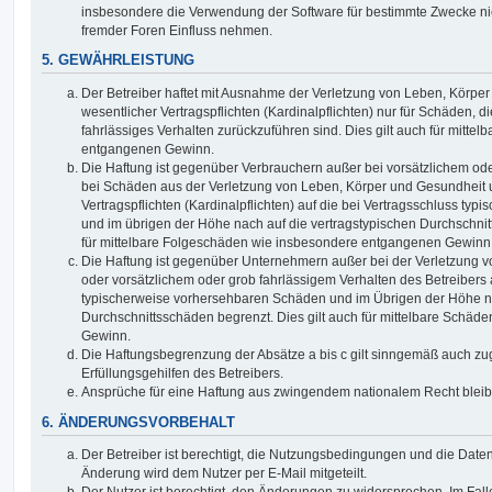
insbesondere die Verwendung der Software für bestimmte Zwecke nic
fremder Foren Einfluss nehmen.
5. GEWÄHRLEISTUNG
Der Betreiber haftet mit Ausnahme der Verletzung von Leben, Körpe
wesentlicher Vertragspflichten (Kardinalpflichten) nur für Schäden, di
fahrlässiges Verhalten zurückzuführen sind. Dies gilt auch für mitt
entgangenen Gewinn.
Die Haftung ist gegenüber Verbrauchern außer bei vorsätzlichem ode
bei Schäden aus der Verletzung von Leben, Körper und Gesundheit u
Vertragspflichten (Kardinalpflichten) auf die bei Vertragsschluss t
und im übrigen der Höhe nach auf die vertragstypischen Durchschnit
für mittelbare Folgeschäden wie insbesondere entgangenen Gewinn
Die Haftung ist gegenüber Unternehmern außer bei der Verletzung 
oder vorsätzlichem oder grob fahrlässigem Verhalten des Betreibers 
typischerweise vorhersehbaren Schäden und im Übrigen der Höhe na
Durchschnittsschäden begrenzt. Dies gilt auch für mittelbare Schä
Gewinn.
Die Haftungsbegrenzung der Absätze a bis c gilt sinngemäß auch zug
Erfüllungsgehilfen des Betreibers.
Ansprüche für eine Haftung aus zwingendem nationalem Recht bleib
6. ÄNDERUNGSVORBEHALT
Der Betreiber ist berechtigt, die Nutzungsbedingungen und die Date
Änderung wird dem Nutzer per E-Mail mitgeteilt.