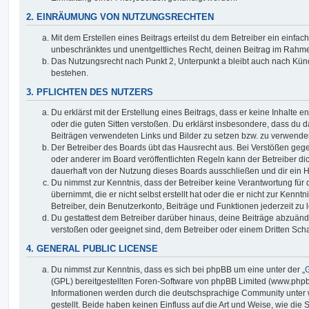
2. EINRÄUMUNG VON NUTZUNGSRECHTEN
Mit dem Erstellen eines Beitrags erteilst du dem Betreiber ein einfach
unbeschränktes und unentgeltliches Recht, deinen Beitrag im Rahm
Das Nutzungsrecht nach Punkt 2, Unterpunkt a bleibt auch nach Kü
bestehen.
3. PFLICHTEN DES NUTZERS
Du erklärst mit der Erstellung eines Beitrags, dass er keine Inhalte e
oder die guten Sitten verstoßen. Du erklärst insbesondere, dass du da
Beiträgen verwendeten Links und Bilder zu setzen bzw. zu verwende
Der Betreiber des Boards übt das Hausrecht aus. Bei Verstößen g
oder anderer im Board veröffentlichten Regeln kann der Betreiber 
dauerhaft von der Nutzung dieses Boards ausschließen und dir ein H
Du nimmst zur Kenntnis, dass der Betreiber keine Verantwortung für d
übernimmt, die er nicht selbst erstellt hat oder die er nicht zur Ken
Betreiber, dein Benutzerkonto, Beiträge und Funktionen jederzeit zu 
Du gestattest dem Betreiber darüber hinaus, deine Beiträge abzuände
verstoßen oder geeignet sind, dem Betreiber oder einem Dritten Sc
4. GENERAL PUBLIC LICENSE
Du nimmst zur Kenntnis, dass es sich bei phpBB um eine unter der „
G
(GPL) bereitgestellten Foren-Software von phpBB Limited (www.php
Informationen werden durch die deutschsprachige Community unter
gestellt. Beide haben keinen Einfluss auf die Art und Weise, wie die