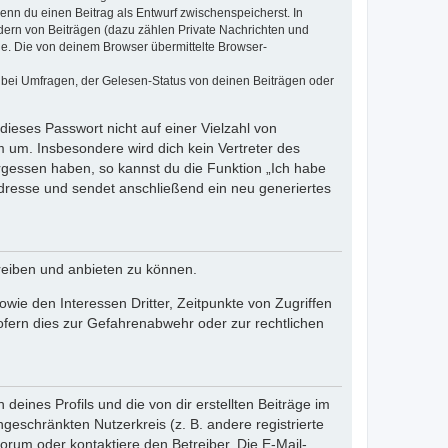
wenn du einen Beitrag als Entwurf zwischenspeicherst. In
dern von Beiträgen (dazu zählen Private Nachrichten und
e. Die von deinem Browser übermittelte Browser-
 bei Umfragen, der Gelesen-Status von deinen Beiträgen oder
dieses Passwort nicht auf einer Vielzahl von
 um. Insbesondere wird dich kein Vertreter des
ergessen haben, so kannst du die Funktion „Ich habe
resse und sendet anschließend ein neu generiertes
reiben und anbieten zu können.
ie den Interessen Dritter, Zeitpunkte von Zugriffen
fern dies zur Gefahrenabwehr oder zur rechtlichen
eines Profils und die von dir erstellten Beiträge im
ngeschränkten Nutzerkreis (z. B. andere registrierte
rum oder kontaktiere den Betreiber. Die E-Mail-