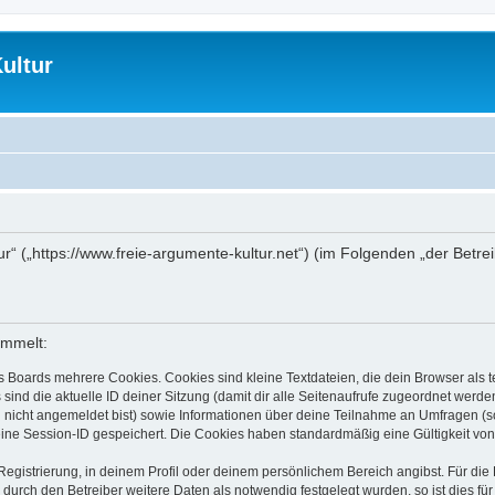
ultur
tur“ („https://www.freie-argumente-kultur.net“) (im Folgenden „der Betr
ammelt:
s Boards mehrere Cookies. Cookies sind kleine Textdateien, die dein Browser als
 sind die aktuelle ID deiner Sitzung (damit dir alle Seitenaufrufe zugeordnet werd
u nicht angemeldet bist) sowie Informationen über deine Teilnahme an Umfragen (s
eine Session-ID gespeichert. Die Cookies haben standardmäßig eine Gültigkeit von 
Registrierung, in deinem Profil oder deinem persönlichem Bereich angibst. Für di
rch den Betreiber weitere Daten als notwendig festgelegt wurden, so ist dies für 