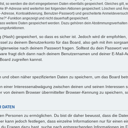
llst, so werden die dort eingegebenen Daten ebenfalls gespeichert. Gleiches gilt, 
Die IP-Adresse wird weiterhin bei folgenden Aktionen gespeichert: Löschen und Än
l-Adresse, Kontoaktivierung, Benutzer-Passwort) und gescheiterte Anmeldeversuch
ine?“-Funktion angezeigt und nicht dauerhaft gespeichert.
 dass weitere Daten gespeichert werden. Dazu gehören dein Abstimmungsverhalten
gungsfunktionen.
(Hash) gespeichert, so dass es sicher ist. Jedoch wird dir empfohlen, 
ssel zu deinem Benutzerkonto für das Board, also geh mit ihm sorgsam
htigterweise nach deinem Passwort fragen. Solltest du dein Passwort v
are fragt dich dann nach deinem Benutzernamen und deiner E-Mail-Ad
Board zugreifen kannst.
en und oben näher spezifizierten Daten zu speichern, um das Board bet
en einer Interessenabwägung zwischen deinen und seinen Interessen sow
r von deinem Browser übermittelter Browser-Kennung zu speichern, so
R DATEN
n Personen zu ermöglichen. Du bist dir daher bewusst, dass die Daten d
ber kann jedoch festlegen, dass einzelne Informationen nur für einen ei
n du Fragen dazu hast, suche nach entsprechenden Informationen im Fo