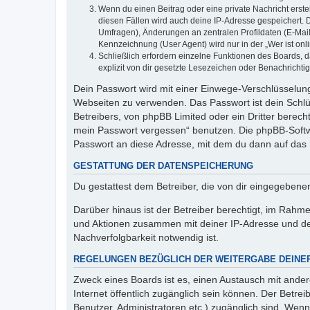
Wenn du einen Beitrag oder eine private Nachricht erste
diesen Fällen wird auch deine IP-Adresse gespeichert. 
Umfragen), Änderungen an zentralen Profildaten (E-Mai
Kennzeichnung (User Agent) wird nur in der „Wer ist onl
Schließlich erfordern einzelne Funktionen des Boards,
explizit von dir gesetzte Lesezeichen oder Benachrichti
Dein Passwort wird mit einer Einwege-Verschlüsselung 
Webseiten zu verwenden. Das Passwort ist dein Schlü
Betreibers, von phpBB Limited oder ein Dritter berec
mein Passwort vergessen“ benutzen. Die phpBB-Softw
Passwort an diese Adresse, mit dem du dann auf das 
GESTATTUNG DER DATENSPEICHERUNG
Du gestattest dem Betreiber, die von dir eingegeben
Darüber hinaus ist der Betreiber berechtigt, im Rahm
und Aktionen zusammen mit deiner IP-Adresse und de
Nachverfolgbarkeit notwendig ist.
REGELUNGEN BEZÜGLICH DER WEITERGABE DEINE
Zweck eines Boards ist es, einen Austausch mit andere
Internet öffentlich zugänglich sein können. Der Betrei
Benutzer, Administratoren etc.) zugänglich sind. Wen