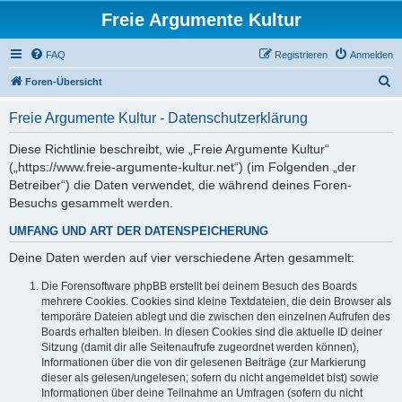
Freie Argumente Kultur
FAQ
Registrieren
Anmelden
S
Foren-Übersicht
u
Freie Argumente Kultur - Datenschutzerklärung
c
h
Diese Richtlinie beschreibt, wie „Freie Argumente Kultur“
(„https://www.freie-argumente-kultur.net“) (im Folgenden „der
e
Betreiber“) die Daten verwendet, die während deines Foren-
Besuchs gesammelt werden.
UMFANG UND ART DER DATENSPEICHERUNG
Deine Daten werden auf vier verschiedene Arten gesammelt:
Die Forensoftware phpBB erstellt bei deinem Besuch des Boards
mehrere Cookies. Cookies sind kleine Textdateien, die dein Browser als
temporäre Dateien ablegt und die zwischen den einzelnen Aufrufen des
Boards erhalten bleiben. In diesen Cookies sind die aktuelle ID deiner
Sitzung (damit dir alle Seitenaufrufe zugeordnet werden können),
Informationen über die von dir gelesenen Beiträge (zur Markierung
dieser als gelesen/ungelesen; sofern du nicht angemeldet bist) sowie
Informationen über deine Teilnahme an Umfragen (sofern du nicht