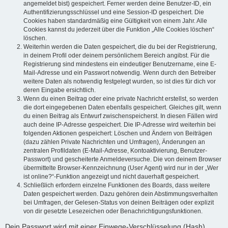
angemeldet bist) gespeichert. Ferner werden deine Benutzer-ID, ein
Authentifizierungsschlüssel und eine Session-ID gespeichert. Die
Cookies haben standardmäßig eine Gültigkeit von einem Jahr. Alle
Cookies kannst du jederzeit über die Funktion „Alle Cookies löschen“
löschen.
Weiterhin werden die Daten gespeichert, die du bei der Registrierung,
in deinem Profil oder deinem persönlichem Bereich angibst. Für die
Registrierung sind mindestens ein eindeutiger Benutzername, eine E-
Mail-Adresse und ein Passwort notwendig. Wenn durch den Betreiber
weitere Daten als notwendig festgelegt wurden, so ist dies für dich vor
deren Eingabe ersichtlich.
Wenn du einen Beitrag oder eine private Nachricht erstellst, so werden
die dort eingegebenen Daten ebenfalls gespeichert. Gleiches gilt, wenn
du einen Beitrag als Entwurf zwischenspeicherst. In diesen Fällen wird
auch deine IP-Adresse gespeichert. Die IP-Adresse wird weiterhin bei
folgenden Aktionen gespeichert: Löschen und Ändern von Beiträgen
(dazu zählen Private Nachrichten und Umfragen), Änderungen an
zentralen Profildaten (E-Mail-Adresse, Kontoaktivierung, Benutzer-
Passwort) und gescheiterte Anmeldeversuche. Die von deinem Browser
übermittelte Browser-Kennzeichnung (User Agent) wird nur in der „Wer
ist online?“-Funktion angezeigt und nicht dauerhaft gespeichert.
Schließlich erfordern einzelne Funktionen des Boards, dass weitere
Daten gespeichert werden. Dazu gehören dein Abstimmungsverhalten
bei Umfragen, der Gelesen-Status von deinen Beiträgen oder explizit
von dir gesetzte Lesezeichen oder Benachrichtigungsfunktionen.
Dein Passwort wird mit einer Einwege-Verschlüsselung (Hash)