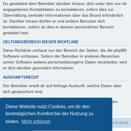
Du gestattest dem Betreiber darüber hinaus, dich unter den von dir
angegebenen Kontaktdaten zu kontaktieren, sofern dies zur
Übermittlung zentraler Informationen über das Board erforderlich
ist. Darüber hinaus dürfen er und andere Benutzer dich
kontaktieren, sofern du dies in deinem persönlichen Bereich
gestattet hast.
GELTUNGSBEREICH DIESER RICHTLINIE
Diese Richtlinie umfasst nur den Bereich der Seiten, die die phpBB-
Software umfassen. Sofern der Betreiber in anderen Bereichen
seiner Software weitere personenbezogene Daten verarbeitet, wird
er dich darüber gesondert informieren.
AUSKUNFTSRECHT
Der Betreiber erteilt dir auf Anfrage Auskunft, welche Daten über
dich gespeichert sind.
Du kannst jederzeit die Löschung bzw. Sperrung deiner Daten
Diese Website nutzt Cookies, um dir den
verlangen. Kontaktiere hierzu bitte den Betreiber.
bestmöglichen Komfort bei der Nutzung zu
bieten.
Mehr erfahren
Foren-Übersicht
Alle Cookies löschen
Alle Zeiten sind
UTC+02:00