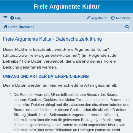
Freie Argumente Kultur
FAQ
Registrieren
Anmelden
S
Foren-Übersicht
u
Freie Argumente Kultur - Datenschutzerklärung
c
h
Diese Richtlinie beschreibt, wie „Freie Argumente Kultur“
(„https://www.freie-argumente-kultur.net“) (im Folgenden „der
e
Betreiber“) die Daten verwendet, die während deines Foren-
Besuchs gesammelt werden.
UMFANG UND ART DER DATENSPEICHERUNG
Deine Daten werden auf vier verschiedene Arten gesammelt:
Die Forensoftware phpBB erstellt bei deinem Besuch des Boards
mehrere Cookies. Cookies sind kleine Textdateien, die dein Browser als
temporäre Dateien ablegt und die zwischen den einzelnen Aufrufen des
Boards erhalten bleiben. In diesen Cookies sind die aktuelle ID deiner
Sitzung (damit dir alle Seitenaufrufe zugeordnet werden können),
Informationen über die von dir gelesenen Beiträge (zur Markierung
dieser als gelesen/ungelesen; sofern du nicht angemeldet bist) sowie
Informationen über deine Teilnahme an Umfragen (sofern du nicht