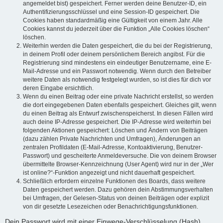
angemeldet bist) gespeichert. Ferner werden deine Benutzer-ID, ein
Authentifizierungsschlüssel und eine Session-ID gespeichert. Die
Cookies haben standardmäßig eine Gültigkeit von einem Jahr. Alle
Cookies kannst du jederzeit über die Funktion „Alle Cookies löschen“
löschen.
Weiterhin werden die Daten gespeichert, die du bei der Registrierung,
in deinem Profil oder deinem persönlichem Bereich angibst. Für die
Registrierung sind mindestens ein eindeutiger Benutzername, eine E-
Mail-Adresse und ein Passwort notwendig. Wenn durch den Betreiber
weitere Daten als notwendig festgelegt wurden, so ist dies für dich vor
deren Eingabe ersichtlich.
Wenn du einen Beitrag oder eine private Nachricht erstellst, so werden
die dort eingegebenen Daten ebenfalls gespeichert. Gleiches gilt, wenn
du einen Beitrag als Entwurf zwischenspeicherst. In diesen Fällen wird
auch deine IP-Adresse gespeichert. Die IP-Adresse wird weiterhin bei
folgenden Aktionen gespeichert: Löschen und Ändern von Beiträgen
(dazu zählen Private Nachrichten und Umfragen), Änderungen an
zentralen Profildaten (E-Mail-Adresse, Kontoaktivierung, Benutzer-
Passwort) und gescheiterte Anmeldeversuche. Die von deinem Browser
übermittelte Browser-Kennzeichnung (User Agent) wird nur in der „Wer
ist online?“-Funktion angezeigt und nicht dauerhaft gespeichert.
Schließlich erfordern einzelne Funktionen des Boards, dass weitere
Daten gespeichert werden. Dazu gehören dein Abstimmungsverhalten
bei Umfragen, der Gelesen-Status von deinen Beiträgen oder explizit
von dir gesetzte Lesezeichen oder Benachrichtigungsfunktionen.
Dein Passwort wird mit einer Einwege-Verschlüsselung (Hash)