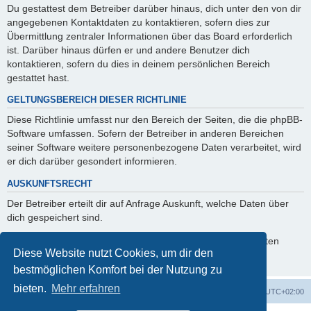
Du gestattest dem Betreiber darüber hinaus, dich unter den von dir
angegebenen Kontaktdaten zu kontaktieren, sofern dies zur
Übermittlung zentraler Informationen über das Board erforderlich
ist. Darüber hinaus dürfen er und andere Benutzer dich
kontaktieren, sofern du dies in deinem persönlichen Bereich
gestattet hast.
GELTUNGSBEREICH DIESER RICHTLINIE
Diese Richtlinie umfasst nur den Bereich der Seiten, die die phpBB-
Software umfassen. Sofern der Betreiber in anderen Bereichen
seiner Software weitere personenbezogene Daten verarbeitet, wird
er dich darüber gesondert informieren.
AUSKUNFTSRECHT
Der Betreiber erteilt dir auf Anfrage Auskunft, welche Daten über
dich gespeichert sind.
Du kannst jederzeit die Löschung bzw. Sperrung deiner Daten
Diese Website nutzt Cookies, um dir den
verlangen. Kontaktiere hierzu bitte den Betreiber.
bestmöglichen Komfort bei der Nutzung zu
bieten.
Mehr erfahren
Foren-Übersicht
Alle Cookies löschen
Alle Zeiten sind
UTC+02:00