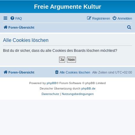
Freie Argumente Kultur
FAQ
Registrieren
Anmelden
S
Foren-Übersicht
u
Alle Cookies löschen
c
h
Bist du dir sicher, dass du alle Cookies des Boards löschen möchtest?
e
Foren-Übersicht
Alle Cookies löschen
Alle Zeiten sind
UTC+02:00
Powered by
phpBB
® Forum Software © phpBB Limited
Deutsche Übersetzung durch
phpBB.de
Datenschutz
|
Nutzungsbedingungen