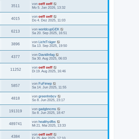
von
oeff oeff
3511
Mo 5. Jan 2026, 13:32
von
oeff oeff
4015
Do 4. Dez 2025, 11:03
von
worldcupGEK
6213
Sa 20. Sep 2025, 16:51
von
LichtTräger
3896
Sa 13. Sep 2025, 19:50
von
DavidInfag
4377
Sa 30. Aug 2025, 06:03
von
oeff oeff
11252
Di 19. Aug 2025, 16:46
von
FuFimep
5857
Sa 14. Jun 2025, 11:55
von
greenhnbcv
4818
So 8. Jun 2025, 23:17
von
gadgbncms
191319
So 8. Jun 2025, 18:47
von
healthydfbs
489741
Mi 21. Mai 2025, 13:33
von
oeff oeff
4384
Fr 25. Apr 2025, 17:10