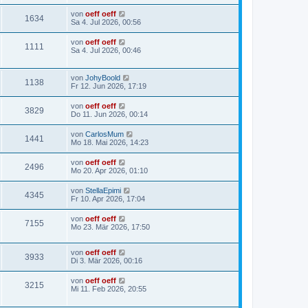
von
oeff oeff
1634
Sa 4. Jul 2026, 00:56
von
oeff oeff
1111
Sa 4. Jul 2026, 00:46
von
JohyBoold
1138
Fr 12. Jun 2026, 17:19
von
oeff oeff
3829
Do 11. Jun 2026, 00:14
von
CarlosMum
1441
Mo 18. Mai 2026, 14:23
von
oeff oeff
2496
Mo 20. Apr 2026, 01:10
von
StellaEpimi
4345
Fr 10. Apr 2026, 17:04
von
oeff oeff
7155
Mo 23. Mär 2026, 17:50
von
oeff oeff
3933
Di 3. Mär 2026, 00:16
von
oeff oeff
3215
Mi 11. Feb 2026, 20:55