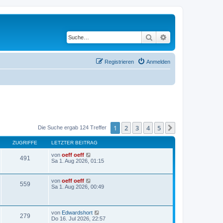
Suche
Erweiterte Suche
Registrieren
Anmelden
1
2
3
4
5
Nächste
Die Suche ergab 124 Treffer
ZUGRIFFE
LETZTER BEITRAG
von
oeff oeff
491
Sa 1. Aug 2026, 01:15
von
oeff oeff
559
Sa 1. Aug 2026, 00:49
von
Edwardshort
279
Do 16. Jul 2026, 22:57