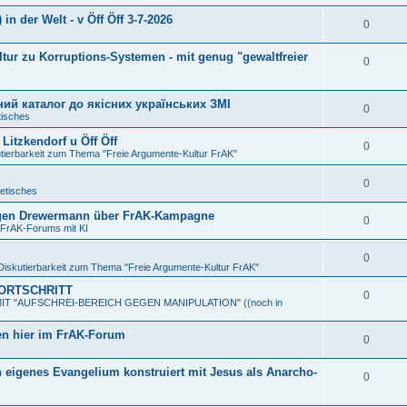
in der Welt - v Öff Öff 3-7-2026
0
tur zu Korruptions-Systemen - mit genug "gewaltfreier
0
ний каталог до якісних українських ЗМІ
0
isches
Litzkendorf u Öff Öff
0
utierbarkeit zum Thema "Freie Argumente-Kultur FrAK"
0
etisches
 Eugen Drewermann über FrAK-Kampagne
0
 FrAK-Forums mit KI
0
 Diskutierbarkeit zum Thema "Freie Argumente-Kultur FrAK"
FORTSCHRITT
0
h MIT "AUFSCHREI-BEREICH GEGEN MANIPULATION" ((noch in
n hier im FrAK-Forum
0
in eigenes Evangelium konstruiert mit Jesus als Anarcho-
0