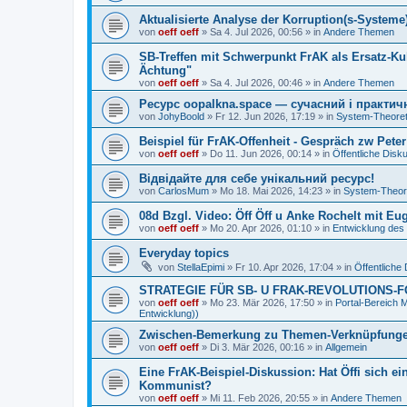
Aktualisierte Analyse der Korruption(s-Systeme) 
von
oeff oeff
»
Sa 4. Jul 2026, 00:56
» in
Andere Themen
SB-Treffen mit Schwerpunkt FrAK als Ersatz-Kul
Ächtung"
von
oeff oeff
»
Sa 4. Jul 2026, 00:46
» in
Andere Themen
Ресурс oopalkna.space — сучасний і практич
von
JohyBoold
»
Fr 12. Jun 2026, 17:19
» in
System-Theoret
Beispiel für FrAK-Offenheit - Gespräch zw Peter 
von
oeff oeff
»
Do 11. Jun 2026, 00:14
» in
Öffentliche Disk
Відвідайте для себе унікальний ресурс!
von
CarlosMum
»
Mo 18. Mai 2026, 14:23
» in
System-Theor
08d Bzgl. Video: Öff Öff u Anke Rochelt mit
von
oeff oeff
»
Mo 20. Apr 2026, 01:10
» in
Entwicklung des
Everyday topics
von
StellaEpimi
»
Fr 10. Apr 2026, 17:04
» in
Öffentliche
STRATEGIE FÜR SB- U FRAK-REVOLUTIONS-
von
oeff oeff
»
Mo 23. Mär 2026, 17:50
» in
Portal-Bereic
Entwicklung))
Zwischen-Bemerkung zu Themen-Verknüpfunge
von
oeff oeff
»
Di 3. Mär 2026, 00:16
» in
Allgemein
Eine FrAK-Beispiel-Diskussion: Hat Öffi sich e
Kommunist?
von
oeff oeff
»
Mi 11. Feb 2026, 20:55
» in
Andere Themen