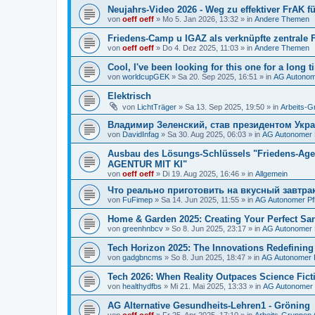
Neujahrs-Video 2026 - Weg zu effektiver FrAK f
von
oeff oeff
»
Mo 5. Jan 2026, 13:32
» in
Andere Themen
Friedens-Camp u IGAZ als verknüpfte zentrale F
von
oeff oeff
»
Do 4. Dez 2025, 11:03
» in
Andere Themen
Cool, I've been looking for this one for a long t
von
worldcupGEK
»
Sa 20. Sep 2025, 16:51
» in
AG Autonom
Elektrisch
von
LichtTräger
»
Sa 13. Sep 2025, 19:50
» in
Arbeits-
Владимир Зеленский, став президентом Укр
von
DavidInfag
»
Sa 30. Aug 2025, 06:03
» in
AG Autonomer 
Ausbau des Lösungs-Schlüssels "Friedens-A
AGENTUR MIT KI"
von
oeff oeff
»
Di 19. Aug 2025, 16:46
» in
Allgemein
Что реально приготовить на вкусный завтра
von
FuFimep
»
Sa 14. Jun 2025, 11:55
» in
AG Autonomer Pf
Home & Garden 2025: Creating Your Perfect Sa
von
greenhnbcv
»
So 8. Jun 2025, 23:17
» in
AG Autonomer 
Tech Horizon 2025: The Innovations Redefining 
von
gadgbncms
»
So 8. Jun 2025, 18:47
» in
AG Autonomer P
Tech 2026: When Reality Outpaces Science Fict
von
healthydfbs
»
Mi 21. Mai 2025, 13:33
» in
AG Autonomer 
AG Alternative Gesundheits-Lehren1 - Gröning
von
oeff oeff
»
Fr 25. Apr 2025, 17:10
» in
Arbeits-Gruppen