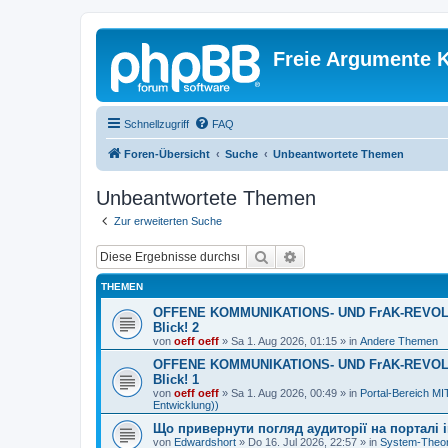
Freie Argumente K
Schnellzugriff
FAQ
Foren-Übersicht
Suche
Unbeantwortete Themen
Unbeantwortete Themen
Zur erweiterten Suche
Suche
Erweiterte Suche
THEMEN
OFFENE KOMMUNIKATIONS- UND FrAK-REVOLUTI
Blick! 2
von
oeff oeff
»
Sa 1. Aug 2026, 01:15
» in
Andere Themen
OFFENE KOMMUNIKATIONS- UND FrAK-REVOLUTI
Blick! 1
von
oeff oeff
»
Sa 1. Aug 2026, 00:49
» in
Portal-Bereich 
Entwicklung))
Що привернути погляд аудиторії на порталі ins
von
Edwardshort
»
Do 16. Jul 2026, 22:57
» in
System-Theor