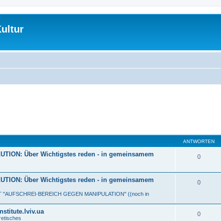
ultur
ANTWORTEN
ON: Über Wichtigstes reden - in gemeinsamem
0
ON: Über Wichtigstes reden - in gemeinsamem
0
MIT "AUFSCHREI-BEREICH GEGEN MANIPULATION" ((noch in
titute.lviv.ua
0
etisches