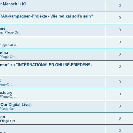
ür Mensch u KI
0
rAK-Kampagnen-Projekte - Wie radikal soll's sein?
0
ime
0
er Pflege-Ort
0
Gruppen AGs
аины
0
Pflege-Ort
gentur" zu "INTERNATIONALER ONLINE-FRIEDENS-
0
к
0
lege-Ort
nctuary
0
Pflege-Ort
Our Digital Lives
0
flege-Ort
ion
0
Pflege-Ort
0
 AGs