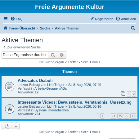
Freie Argumente Kultur
FAQ
Registrieren
Anmelden
S
Foren-Übersicht
Suche
Aktive Themen
u
Aktive Themen
c
Zur erweiterten Suche
h
Suche
Erweiterte Suche
e
Die Suche ergab 2 Treffer • Seite
1
von
1
Themen
Advocatus Diaboli
Letzter Beitrag von
LichtTräger
«
Sa 8. Aug 2026, 07:49
Verfasst in
Arbeits-Gruppen AGs
Antworten:
12
1
2
Interessante Videos: Bewusstsein, Verständnis, Umsetzung
Letzter Beitrag von
LichtTräger
«
Sa 8. Aug 2026, 00:16
Verfasst in
System-Theoretisches
Antworten:
761
1
74
75
76
77
…
Die Suche ergab 2 Treffer • Seite
1
von
1