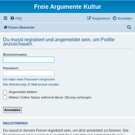
Freie Argumente Kultur
FAQ
Registrieren
Anmelden
S
Foren-Übersicht
u
Du musst registriert und angemeldet sein, um Profile
c
anzuschauen.
h
Benutzername:
e
Passwort:
Ich habe mein Passwort vergessen
Die Aktivierungs-E-Mail erneut senden
Angemeldet bleiben
Meinen Online-Status während dieser Sitzung verbergen
REGISTRIEREN
Du musst in diesem Forum registriert sein, um dich anmelden zu können. Die