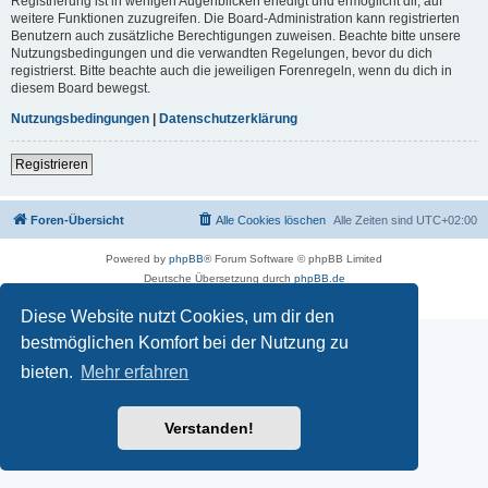
Registrierung ist in wenigen Augenblicken erledigt und ermöglicht dir, auf
weitere Funktionen zuzugreifen. Die Board-Administration kann registrierten
Benutzern auch zusätzliche Berechtigungen zuweisen. Beachte bitte unsere
Nutzungsbedingungen und die verwandten Regelungen, bevor du dich
registrierst. Bitte beachte auch die jeweiligen Forenregeln, wenn du dich in
diesem Board bewegst.
Nutzungsbedingungen
|
Datenschutzerklärung
Registrieren
Foren-Übersicht
Alle Cookies löschen
Alle Zeiten sind
UTC+02:00
Powered by
phpBB
® Forum Software © phpBB Limited
Deutsche Übersetzung durch
phpBB.de
Datenschutz
|
Nutzungsbedingungen
Diese Website nutzt Cookies, um dir den
bestmöglichen Komfort bei der Nutzung zu
bieten.
Mehr erfahren
Verstanden!