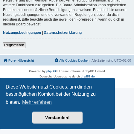
Registrierung ist in wenigen Augenblicken erledigt und ermöglicht dir, auf
weitere Funktionen zuzugreifen. Die Board-Administration kann registrierten
Benutzern auch zusätzliche Berechtigungen zuweisen. Beachte bitte unsere
Nutzungsbedingungen und die verwandten Regelungen, bevor du dich
registrierst. Bitte beachte auch die jeweiligen Forenregeln, wenn du dich in
diesem Board bewegst.
Nutzungsbedingungen
|
Datenschutzerklärung
Registrieren
Foren-Übersicht
Alle Cookies löschen
Alle Zeiten sind
UTC+02:00
Powered by
phpBB
® Forum Software © phpBB Limited
Deutsche Übersetzung durch
phpBB.de
Datenschutz
|
Nutzungsbedingungen
Diese Website nutzt Cookies, um dir den
bestmöglichen Komfort bei der Nutzung zu
bieten.
Mehr erfahren
Verstanden!