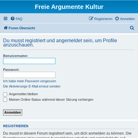
Freie Argumente Kultur
FAQ
Registrieren
Anmelden
S
Foren-Übersicht
u
Du musst registriert und angemeldet sein, um Profile
c
anzuschauen.
h
Benutzername:
e
Passwort:
Ich habe mein Passwort vergessen
Die Aktivierungs-E-Mail erneut senden
Angemeldet bleiben
Meinen Online-Status während dieser Sitzung verbergen
REGISTRIEREN
Du musst in diesem Forum registriert sein, um dich anmelden zu können. Die