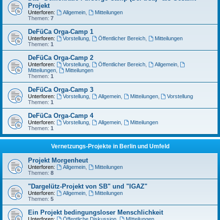
Projekt
Unterforen:
Allgemein
,
Mitteilungen
Themen:
7
DeFüCa Orga-Camp 1
Unterforen:
Vorstellung
,
Öffentlicher Bereich
,
Mitteilungen
Themen:
1
DeFüCa Orga-Camp 2
Unterforen:
Vorstellung
,
Öffentlicher Bereich
,
Allgemein
,
Mitteilungen
,
Mitteilungen
Themen:
1
DeFüCa Orga-Camp 3
Unterforen:
Vorstellung
,
Allgemein
,
Mitteilungen
,
Vorstellung
Themen:
1
DeFüCa Orga-Camp 4
Unterforen:
Vorstellung
,
Allgemein
,
Mitteilungen
Themen:
1
Vernetzungs-Projekte in Berlin und Umfeld
Projekt Morgenheut
Unterforen:
Allgemein
,
Mitteilungen
Themen:
8
"Dargelütz-Projekt von SB" und "IGAZ"
Unterforen:
Allgemein
,
Mitteilungen
Themen:
5
Ein Projekt bedingungsloser Menschlichkeit
Unterforen:
Öffentliche Diskussion
,
MItteilungen