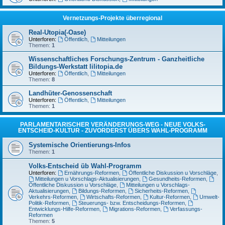
Vernetzungs-Projekte überregional
Real-Utopia(-Oase)
Unterforen:
Öffentlich
,
Mitteilungen
Themen:
1
Wissenschaftliches Forschungs-Zentrum - Ganzheitliche
Bildungs-Werkstatt lilitopia.de
Unterforen:
Öffentlich
,
Mitteilungen
Themen:
8
Landhüter-Genossenschaft
Unterforen:
Öffentlich
,
Mitteilungen
Themen:
1
PARLAMENTARISCHER VERÄNDERUNGS-WEG - NEUE VOLKS-
ENTSCHEID-KULTUR - ZUVORDERST ÜBERS WAHL-PROGRAMM
Systemische Orientierungs-Infos
Themen:
1
Volks-Entscheid üb Wahl-Programm
Unterforen:
Ernährungs-Reformen
,
Öffentliche Diskussion u Vorschläge
,
Mitteilungen u Vorschlags-Aktualisierungen
,
Gesundheits-Reformen
,
Öffentliche Diskussion u Vorschläge
,
Mitteilungen u Vorschlags-
Aktualisierungen
,
Bildungs-Reformen
,
Sicherheits-Reformen
,
Verkehrs-Reformen
,
Wirtschafts-Reformen
,
Kultur-Reformen
,
Umwelt-
Politik-Reformen
,
Steuerungs- bzw. Entscheidungs-Reformen
,
Entwicklungs-Hilfe-Reformen
,
Migrations-Reformen
,
Verfassungs-
Reformen
Themen:
5