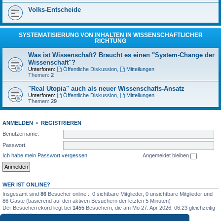
Volks-Entscheide
SYSTEMATISIERUNG VON INHALTEN IN WISSENSCHAFTLICHER
RICHTUNG
Was ist Wissenschaft? Braucht es einen "System-Change der
Wissenschaft"?
Unterforen:
Öffentliche Diskussion
,
Mitteilungen
Themen:
2
"Real Utopia" auch als neuer Wissenschafts-Ansatz
Unterforen:
Öffentliche Diskussion
,
Mitteilungen
Themen:
29
ANMELDEN
•
REGISTRIEREN
Benutzername:
Passwort:
Ich habe mein Passwort vergessen
Angemeldet bleiben
WER IST ONLINE?
Insgesamt sind
86
Besucher online :: 0 sichtbare Mitglieder, 0 unsichtbare Mitglieder und
86 Gäste (basierend auf den aktiven Besuchern der letzten 5 Minuten)
Der Besucherrekord liegt bei
1455
Besuchern, die am Mo 27. Apr 2026, 06:23 gleichzeitig
online waren.