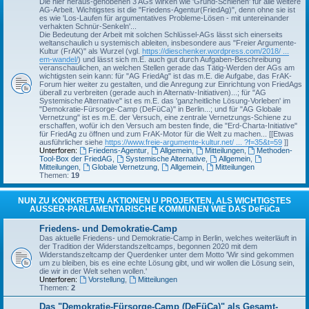
Die hier heraus-gehobenen 3 AGs wirken wie 'Grund-Schienen' für alle weitere
AG-Arbeit. Wichtigstes ist die "Friedens-Agentur(FriedAg)", denn ohne sie ist
es wie 'Los-Laufen für argumentatives Probleme-Lösen - mit untereinander
verhakten Schnür-Senkeln'...
Die Bedeutung der Arbeit mit solchen Schlüssel-AGs lässt sich einerseits
weltanschaulich u systemisch ableiten, insbesondere aus "Freier Argumente-
Kultur (FrAK)" als Wurzel (vgl.
https://dieschenker.wordpress.com/2018/ ...
em-wandel/
) und lässt sich m.E. auch gut durch Aufgaben-Beschreibung
veranschaulichen, an welchen Stellen gerade das Tätig-Werden der AGs am
wichtigsten sein kann: für "AG FriedAg" ist das m.E. die Aufgabe, das FrAK-
Forum hier weiter zu gestalten, und die Anregung zur Einrichtung von FriedAgs
überall zu verbreiten (gerade auch in Alternativ-Initiativen)...; für "AG
Systemische Alternative" ist es m.E. das 'ganzheitliche Lösung-Vorleben' im
"Demokratie-Fürsorge-Camp (DeFüCa)" in Berlin...; und für "AG Globale
Vernetzung" ist es m.E. der Versuch, eine zentrale Vernetzungs-Schiene zu
erschaffen, wofür ich den Versuch am besten finde, die "Erd-Charta-Initiative"
für FriedAg zu öffnen und zum FrAK-Motor für die Welt zu machen... [[Etwas
ausführlicher siehe
https://www.freie-argumente-kultur.net/ ... ?f=35&t=59
]]
Unterforen:
Friedens-Agentur
,
Allgemein
,
Mitteilungen
,
Methoden-
Tool-Box der FriedAG
,
Systemische Alternative
,
Allgemein
,
Mitteilungen
,
Globale Vernetzung
,
Allgemein
,
Mitteilungen
Themen:
19
NUN ZU KONKRETEN AKTIONEN U PROJEKTEN, ALS WICHTIGSTES
AUSSER-PARLAMENTARISCHE KOMMUNEN WIE DAS DeFüCa
Friedens- und Demokratie-Camp
Das aktuelle Friedens- und Demokratie-Camp in Berlin, welches weiterläuft in
der Tradition der Widerstandszeltcamps, begonnen 2020 mit dem
Widerstandszeltcamp der Querdenker unter dem Motto 'Wir sind gekommen
um zu bleiben, bis es eine echte Lösung gibt, und wir wollen die Lösung sein,
die wir in der Welt sehen wollen.'
Unterforen:
Vorstellung
,
Mitteilungen
Themen:
2
Das "Demokratie-Fürsorge-Camp (DeFüCa)" als Gesamt-