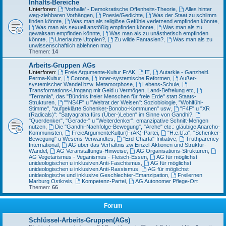
Inhalts-Bereiche
Unterforen:
'Vorhalle' - Demokratische Offenheits-Theorie
,
Alles hinter
weg-ziehbaren Vorhängen
,
Poesie/Gedichte
,
Was der Staat zu schlimm
finden könnte
,
Was man als religiöse Gefühle verletzend empfinden könnte
,
Was man als sexuell anstößig empfinden könnte
,
Was man als zu
gewaltsam empfinden könnte
,
Was man als zu unästhetisch empfinden
könnte
,
Unerlaubte Utopien?
,
Zu wilde Fantasien?
,
Was man als zu
unwissenschaftlich ablehnen mag
Themen:
14
Arbeits-Gruppen AGs
Unterforen:
Freie Argumente-Kultur FrAK
,
IT
,
Autarkie - Ganzheitl.
Perma-Kultur
,
Corona
,
Inner-systemische Reformen
,
Außer-
systemischer Wandel bzw. Metamorphose
,
Lebens-Schule
,
Transformations-Umgang mit Geld u Vermögen, Land-Befreiung etc
,
"Terrania", das "Bündnis freier Menschen für freie Erde" statt Staats-
Strukturen
,
""NS4F" u "Weltrat der Weisen": Soziobiologie, "Wohlfühl-
Stimme", "aufgeklärte Schenker-Bonobo-Kommunen" usw
,
"F4F" u "XR
(Radicals)": "Satyagraha fürs (Über-)Leben" im Sinne von Gandhi?
,
"Querdenker", "Gerade-" u "Weiterdenker": emanzipative Schnitt-Mengen
nutzen
,
Die "Gandhi-Nachfolge-Bewegung", "Arche" etc.: gläubige Anarcho-
Kommunisten
,
FreieArgumenteKultur(FrAK)-Partei
,
"H.e.l.f.a", "Schenker-
Bewegung" u Wesens-Verwandtes
,
"Erd-Charta"-Initiative
,
Truthparency
International
,
AG über das Verhältnis zw Einzel-Aktionen und Struktur-
Wandel
,
AG Veranstaltungs-Hinweise
,
AG Organisations-Strukturen
,
AG Vegetarismus - Veganismus - Fleisch-Essen
,
AG für möglichst
unideologischen u inklusiven Anti-Faschismus
,
AG für möglichst
unideologischen u inklusiven Anti-Rassismus
,
AG für möglichst
unideologische und inklusive Geschlechter-Emanzipation
,
Freilernen
Marburg Ostkreis
,
Kompetenz-Partei
,
AG Autonomer Pflege-Ort
Themen:
66
Forum
Schlüssel-Arbeits-Gruppen(AGs)