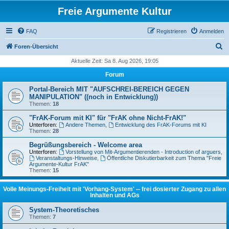
Freie Argumente Kultur
FAQ
Registrieren
Anmelden
S
Foren-Übersicht
u
Aktuelle Zeit: Sa 8. Aug 2026, 19:05
c
Forum
h
Portal-Bereich MIT "AUFSCHREI-BEREICH GEGEN
e
MANIPULATION" ((noch in Entwicklung))
Themen:
18
"FrAK-Forum mit KI" für "FrAK ohne Nicht-FrAK!"
Unterforen:
Andere Themen
,
Entwicklung des FrAK-Forums mit KI
Themen:
28
Begrüßungsbereich - Welcome area
Unterforen:
Vorstellung von Mit-Argumentierenden - Introduction of arguers
,
Veranstaltungs-Hinweise
,
Öffentliche Diskutierbarkeit zum Thema "Freie
Argumente-Kultur FrAK"
Themen:
15
Volle Meinungs-Freiheit mit 'Vorhang-System' -- frei dosierter Zugang zu allen
Inhalten und AGs
System-Theoretisches
Themen:
7