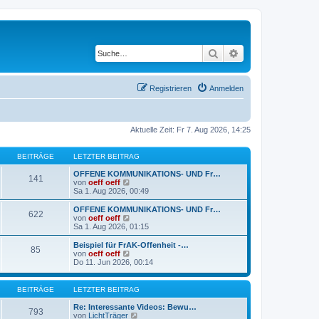
Suche
Erweiterte Suche
Registrieren
Anmelden
Aktuelle Zeit: Fr 7. Aug 2026, 14:25
BEITRÄGE
LETZTER BEITRAG
OFFENE KOMMUNIKATIONS- UND Fr…
141
N
von
oeff oeff
e
Sa 1. Aug 2026, 00:49
u
e
OFFENE KOMMUNIKATIONS- UND Fr…
622
s
N
von
oeff oeff
t
e
Sa 1. Aug 2026, 01:15
e
u
r
e
Beispiel für FrAK-Offenheit -…
85
B
s
N
von
oeff oeff
e
t
e
Do 11. Jun 2026, 00:14
i
e
u
t
r
e
r
B
s
BEITRÄGE
LETZTER BEITRAG
a
e
t
g
i
e
Re: Interessante Videos: Bewu…
793
t
r
N
von
LichtTräger