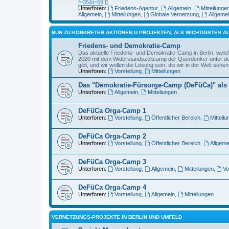
f=35&t=59
]]
Unterforen:
Friedens-Agentur
,
Allgemein
,
Mitteilunge
Allgemein
,
Mitteilungen
,
Globale Vernetzung
,
Allgeme
NUN ZU KONKRETEN AKTIONEN U PROJEKTEN, ALS WICHTIGSTES 
Friedens- und Demokratie-Camp
Das aktuelle Friedens- und Demokratie-Camp in Berlin, welch
2020 mit dem Widerstandszeltcamp der Querdenker unter de
gibt, und wir wollen die Lösung sein, die wir in der Welt sehen
Unterforen:
Vorstellung
,
Mitteilungen
Das "Demokratie-Fürsorge-Camp (DeFüCa)" als
Unterforen:
Allgemein
,
Mitteilungen
DeFüCa Orga-Camp 1
Unterforen:
Vorstellung
,
Öffentlicher Bereich
,
Mitteil
DeFüCa Orga-Camp 2
Unterforen:
Vorstellung
,
Öffentlicher Bereich
,
Allgeme
DeFüCa Orga-Camp 3
Unterforen:
Vorstellung
,
Allgemein
,
Mitteilungen
,
Vo
DeFüCa Orga-Camp 4
Unterforen:
Vorstellung
,
Allgemein
,
Mitteilungen
VERNETZUNGS-PROJEKTE IN BERLIN UND UMFELD