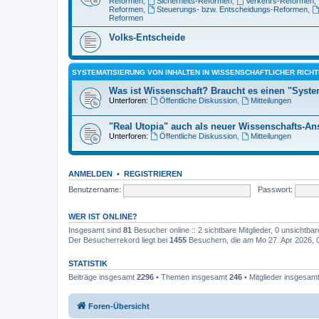
Reformen
,
Sicherheits-Reformen
,
Verkehrs-Reformen
,
Reformen
,
Steuerungs- bzw. Entscheidungs-Reformen
,
Reformen
Volks-Entscheide
SYSTEMATISIERUNG VON INHALTEN IN WISSENSCHAFTLICHER RICH
Was ist Wissenschaft? Braucht es einen "Syst
Unterforen:
Öffentliche Diskussion
,
Mitteilungen
"Real Utopia" auch als neuer Wissenschafts-An
Unterforen:
Öffentliche Diskussion
,
Mitteilungen
ANMELDEN
•
REGISTRIEREN
Benutzername:
Passwort:
WER IST ONLINE?
Insgesamt sind
81
Besucher online :: 2 sichtbare Mitglieder, 0 unsichtba
Der Besucherrekord liegt bei
1455
Besuchern, die am Mo 27. Apr 2026, 06
STATISTIK
Beiträge insgesamt
2296
• Themen insgesamt
246
• Mitglieder insgesam
Foren-Übersicht