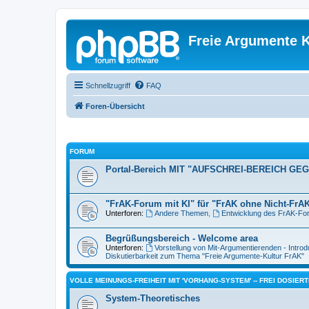
Freie Argumente K
Schnellzugriff
FAQ
Foren-Übersicht
FORUM
Portal-Bereich MIT "AUFSCHREI-BEREICH GEG
"FrAK-Forum mit KI" für "FrAK ohne Nicht-FrAK
Unterforen:
Andere Themen
,
Entwicklung des FrAK-For
Begrüßungsbereich - Welcome area
Unterforen:
Vorstellung von Mit-Argumentierenden - Introd
Diskutierbarkeit zum Thema "Freie Argumente-Kultur FrAK"
VOLLE MEINUNGS-FREIHEIT MIT 'VORHANG-SYSTEM' -- FREI DOSIE
System-Theoretisches