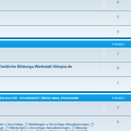
8
5
0
THEMEN
1
itliche Bildungs-Werkstatt lilitopia.de
8
1
EID-KULTUR - ZUVORDERST ÜBERS WAHL-PROGRAMM
THEMEN
1
5
ion u Vorschläge
,
Mitteilungen u Vorschlags-Aktualisierungen
,
äge
,
Mitteilungen u Vorschlags-Aktualisierungen
,
Bildungs-