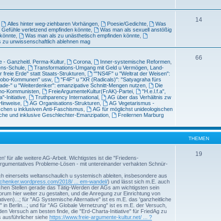
14
,
Alles hinter weg-ziehbaren Vorhängen
,
Poesie/Gedichte
,
Was
e Gefühle verletzend empfinden könnte
,
Was man als sexuell anstößig
könnte
,
Was man als zu unästhetisch empfinden könnte
,
 zu unwissenschaftlich ablehnen mag
66
e - Ganzheitl. Perma-Kultur
,
Corona
,
Inner-systemische Reformen
,
ns-Schule
,
Transformations-Umgang mit Geld u Vermögen, Land-
 freie Erde" statt Staats-Strukturen
,
""NS4F" u "Weltrat der Weisen":
Bonobo-Kommunen" usw
,
"F4F" u "XR (Radicals)": "Satyagraha fürs
ade-" u "Weiterdenker": emanzipative Schnitt-Mengen nutzen
,
Die
cho-Kommunisten
,
FreieArgumenteKultur(FrAK)-Partei
,
"H.e.l.f.a",
"-Initiative
,
Truthparency International
,
AG über das Verhältnis zw
Hinweise
,
AG Organisations-Strukturen
,
AG Vegetarismus -
schen u inklusiven Anti-Faschismus
,
AG für möglichst unideologischen
sche und inklusive Geschlechter-Emanzipation
,
Freilernen Marburg
THEMEN
19
für alle weitere AG-Arbeit. Wichtigstes ist die "Friedens-
 argumentatives Probleme-Lösen - mit untereinander verhakten Schnür-
ch einerseits weltanschaulich u systemisch ableiten, insbesondere aus
eschenker.wordpress.com/2018/ ... em-wandel/
) und lässt sich m.E. auch
hen Stellen gerade das Tätig-Werden der AGs am wichtigsten sein
orum hier weiter zu gestalten, und die Anregung zur Einrichtung von
ativen)...; für "AG Systemische Alternative" ist es m.E. das 'ganzheitliche
 Berlin...; und für "AG Globale Vernetzung" ist es m.E. der Versuch,
en Versuch am besten finde, die "Erd-Charta-Initiative" für FriedAg zu
 ausführlicher siehe
https://www.freie-argumente-kultur.net/ ... ?