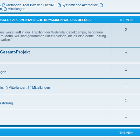
n
,
Methoden-Tool-Box der FriedAG
,
Systemische Alternative
,
in
,
Mitteilungen
AUSSER-PARLAMENTARISCHE KOMMUNEN WIE DAS DEFÜCA
THEMEN
2
es weiterläuft in der Tradition der Widerstandszeltcamps, begonnen
m Motto 'Wir sind gekommen um zu bleiben, bis es eine echte Lösung
 wollen.'
 Gesamt-Projekt
7
1
ungen
1
in
,
Mitteilungen
,
Mitteilungen
1
rstellung
1
THEMEN