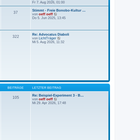
r
B
e
Fr 7. Aug 2026, 01:00
a
e
u
g
i
e
Stimmt - Freie Bonobo-Kultur …
37
t
s
N
von
oeff oeff
r
t
e
Do 5. Jun 2025, 13:45
a
e
u
g
r
e
B
s
e
t
Re: Advocatus Diaboli
i
322
e
N
von
LichtTräger
t
r
e
Mi 5. Aug 2026, 11:32
r
B
u
a
e
e
g
i
s
t
t
r
e
a
r
g
B
e
i
t
r
a
BEITRÄGE
LETZTER BEITRAG
g
Re: Beispiel-Experiment 3 - B…
105
N
von
oeff oeff
e
Mi 29. Apr 2026, 17:48
u
e
s
t
e
r
B
e
i
t