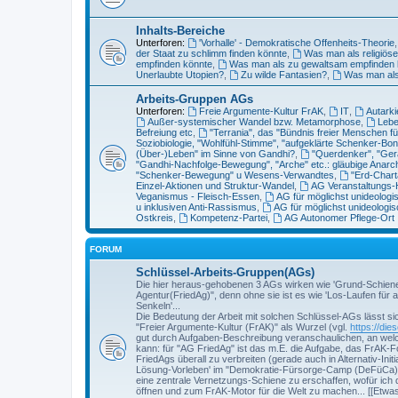
Inhalts-Bereiche
Unterforen:
'Vorhalle' - Demokratische Offenheits-Theorie
der Staat zu schlimm finden könnte
,
Was man als religiös
empfinden könnte
,
Was man als zu gewaltsam empfinden 
Unerlaubte Utopien?
,
Zu wilde Fantasien?
,
Was man als
Arbeits-Gruppen AGs
Unterforen:
Freie Argumente-Kultur FrAK
,
IT
,
Autarki
Außer-systemischer Wandel bzw. Metamorphose
,
Lebe
Befreiung etc
,
"Terrania", das "Bündnis freier Menschen für
Soziobiologie, "Wohlfühl-Stimme", "aufgeklärte Schenker-
(Über-)Leben" im Sinne von Gandhi?
,
"Querdenker", "Ger
"Gandhi-Nachfolge-Bewegung", "Arche" etc.: gläubige Anar
"Schenker-Bewegung" u Wesens-Verwandtes
,
"Erd-Charta
Einzel-Aktionen und Struktur-Wandel
,
AG Veranstaltungs-
Veganismus - Fleisch-Essen
,
AG für möglichst unideologi
u inklusiven Anti-Rassismus
,
AG für möglichst unideologi
Ostkreis
,
Kompetenz-Partei
,
AG Autonomer Pflege-Ort
FORUM
Schlüssel-Arbeits-Gruppen(AGs)
Die hier heraus-gehobenen 3 AGs wirken wie 'Grund-Schienen' 
Agentur(FriedAg)", denn ohne sie ist es wie 'Los-Laufen für
Senkeln'...
Die Bedeutung der Arbeit mit solchen Schlüssel-AGs lässt si
"Freier Argumente-Kultur (FrAK)" als Wurzel (vgl.
https://di
gut durch Aufgaben-Beschreibung veranschaulichen, an welc
kann: für "AG FriedAg" ist das m.E. die Aufgabe, das FrAK-F
FriedAgs überall zu verbreiten (gerade auch in Alternativ-Initi
Lösung-Vorleben' im "Demokratie-Fürsorge-Camp (DeFüCa)" in
eine zentrale Vernetzungs-Schiene zu erschaffen, wofür ich d
öffnen und zum FrAK-Motor für die Welt zu machen... [[Etwas