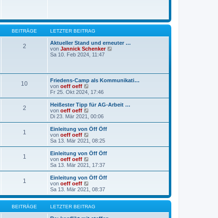
r
a
g
BEITRÄGE
LETZTER BEITRAG
Aktueller Stand und erneuter …
2
N
von
Jannick Schenker
e
Sa 10. Feb 2024, 11:47
u
e
s
t
Friedens-Camp als Kommunikati…
10
e
N
von
oeff oeff
r
e
Fr 25. Okt 2024, 17:46
B
u
e
e
Heißester Tipp für AG-Arbeit …
i
2
s
N
von
oeff oeff
t
t
e
Di 23. Mär 2021, 00:06
r
e
u
a
r
e
Einleitung von Öff Öff
g
1
B
s
N
von
oeff oeff
e
t
e
Sa 13. Mär 2021, 08:25
i
e
u
t
r
e
Einleitung von Öff Öff
r
1
B
s
N
von
oeff oeff
a
e
t
e
Sa 13. Mär 2021, 17:37
g
i
e
u
t
r
e
Einleitung von Öff Öff
r
1
B
s
N
von
oeff oeff
a
e
t
e
Sa 13. Mär 2021, 08:37
g
i
e
u
t
r
e
r
B
s
BEITRÄGE
LETZTER BEITRAG
a
e
t
g
i
e