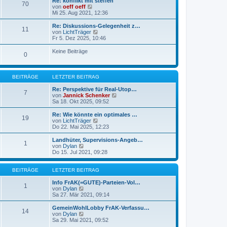
Re: konflikt mit steffen
70
t
r
N
von
oeff oeff
r
B
e
Mi 25. Aug 2021, 12:36
a
e
u
g
i
e
Re: Diskussions-Gelegenheit z…
11
t
s
N
von
LichtTräger
r
t
e
Fr 5. Dez 2025, 10:46
a
e
u
g
r
e
Keine Beiträge
0
B
s
e
t
i
e
t
r
BEITRÄGE
LETZTER BEITRAG
r
B
a
e
Re: Perspektive für Real-Utop…
g
7
i
N
von
Jannick Schenker
t
e
Sa 18. Okt 2025, 09:52
r
u
a
e
Re: Wie könnte ein optimales …
g
19
s
N
von
LichtTräger
t
e
Do 22. Mai 2025, 12:23
e
u
r
e
Landhüter, Supervisions-Angeb…
1
B
s
N
von
Dylan
e
t
e
Do 15. Jul 2021, 09:28
i
e
u
t
r
e
r
B
s
BEITRÄGE
LETZTER BEITRAG
a
e
t
g
i
e
Info FrAK(=GUTE)-Parteien-Vol…
1
t
r
N
von
Dylan
r
B
e
Sa 27. Mär 2021, 09:14
a
e
u
g
i
e
GemeinWohlLobby FrAK-Verfassu…
14
t
s
N
von
Dylan
r
t
e
Sa 29. Mai 2021, 09:52
a
e
u