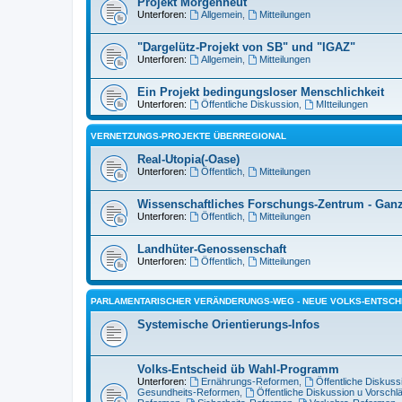
Projekt Morgenheut
Unterforen:
Allgemein
,
Mitteilungen
"Dargelütz-Projekt von SB" und "IGAZ"
Unterforen:
Allgemein
,
Mitteilungen
Ein Projekt bedingungsloser Menschlichkeit
Unterforen:
Öffentliche Diskussion
,
MItteilungen
VERNETZUNGS-PROJEKTE ÜBERREGIONAL
Real-Utopia(-Oase)
Unterforen:
Öffentlich
,
Mitteilungen
Wissenschaftliches Forschungs-Zentrum - Ganzhe
Unterforen:
Öffentlich
,
Mitteilungen
Landhüter-Genossenschaft
Unterforen:
Öffentlich
,
Mitteilungen
PARLAMENTARISCHER VERÄNDERUNGS-WEG - NEUE VOLKS-ENTSCH
Systemische Orientierungs-Infos
Volks-Entscheid üb Wahl-Programm
Unterforen:
Ernährungs-Reformen
,
Öffentliche Diskuss
Gesundheits-Reformen
,
Öffentliche Diskussion u Vorschl