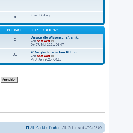
g
r
e
B
s
e
t
i
e
Keine Beiträge
t
0
r
r
B
a
e
g
i
BEITRÄGE
LETZTER BEITRAG
t
r
Versagt die Wissenschaft anlä…
a
2
N
von
oeff oeff
g
e
Do 27. Mai 2021, 01:07
u
e
20 Vergleich zwischen RU und …
31
s
N
von
oeff oeff
t
e
Mi 8. Jan 2025, 00:18
e
u
r
e
B
s
e
t
i
e
t
r
r
B
a
e
g
i
t
r
a
g
Alle Cookies löschen
Alle Zeiten sind
UTC+02:00