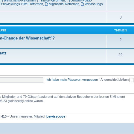
Wirtschafts-Reformen
,
Kultur-Reformen
,
Umwelt-Politik-
Entwicklungs-Hilfe-Reformen
,
Migrations-Reformen
,
Verfassungs-
0
TUNG
THEMEN
em-Change der Wissenschaft"?
2
satz
29
Ich habe mein Passwort vergessen
|
Angemeldet bleiben
re Mitglieder und 79 Gäste (basierend auf den aktiven Besuchern der letzten 5 Minuten)
:23 gleichzeitig online waren.
t
410
• Unser neuestes Mitglied:
Lewisscoge