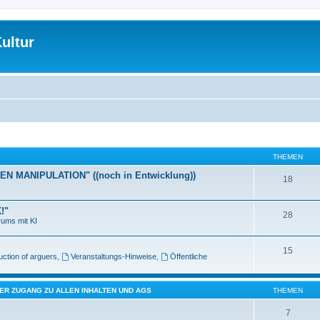
ultur
THEMEN
EN MANIPULATION" ((noch in Entwicklung))
18
!"
28
ums mit KI
15
uction of arguers
,
Veranstaltungs-Hinweise
,
Öffentliche
RTER ZUGANG ZU ALLEN INHALTEN UND AGS
THEMEN
7